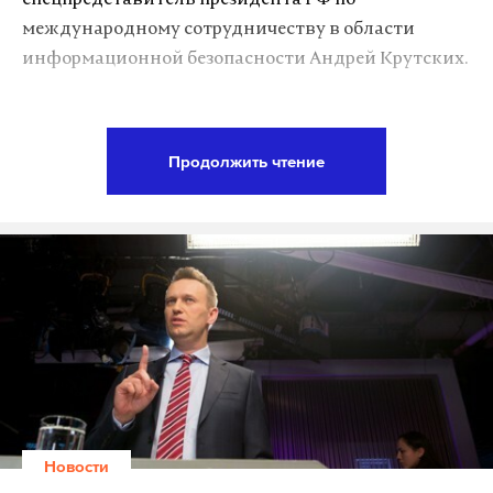
спецпредставитель президента РФ по
международному сотрудничеству в области
информационной безопасности Андрей Крутских.
От хакеров, которые остановили работу сотен
тысяч компьютеров, в том числе и в
Продолжить чтение
правительственных ведомствах ряда государств,
можно ожидать новых атак, считает Крутских.
«Берем последнюю атаку WannaCry — 150 стран,
казалось бы, небольшой ущерб, но это была
тестовая атака. И заранее могу сказать, что
ожидаются куда более серьезные атаки», —
цитирует его ТАСС.
Прогноз Крутских может сбыться довольно скоро:
10 июля «Лаборатория Касперского» предупредила
Новости
пользователей об активном распространении