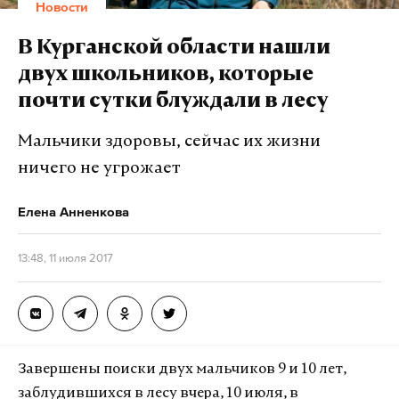
предупреждение об отмене условного срока по
Новости
индонезийском суде защита, по мнению
делу Кировлеса и Ив Роше
Калашникова, является «лишь иллюзией хорошей
В Курганской области нашли
— Кира Ярмыш (@Kira_Yarmysh)
29 июня
перспективы».
двух школьников, которые
2017 г.
почти сутки блуждали в лесу
Фото: © GLOBAL LOOK press/Anton Belitsky
Мальчики здоровы, сейчас их жизни
ничего не угрожает
Подпишитесь на Daily Storm в
MAX
. Он
работает там, где тормозит интернет.
Елена Анненкова
А еще мы есть в
Telegram
,
Дзен
и
VK
.
13:48, 11 июля 2017
Макс
Telegram
Дзен
VK
Завершены поиски двух мальчиков 9 и 10 лет,
заблудившихся в лесу вчера, 10 июля, в