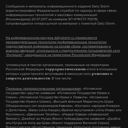
Макс
Telegram
Сообщения и материалы информационного издания Daily Storm
(зарегистрировано Федеральной службой по надзору в сфере связи,
Дзен
VK
информационных технологий и массовых коммуникаций
(Роскомнадзор) 20.07.2017 за номером ЭЛ №ФС77-70379)
сопровождаются гиперссылкой на материал с пометкой Daily Storm.
Фото: ©
mchs.gov.ru
На информационном ресурсе dailystorm.ru применяются
рекомендательные технологии (информационные технологии
предоставления информации на основе сбора, систематизации и
анализа сведений, относящихся к предпочтениям пользователей сети
"Интернет", находящихся на территории Российской Федерации)
*упомянутые в текстах организации, признанные на территории
Российской Федерации
и/или в отношении
террористическими
которых судом принято вступившее в законную силу
решение о
. В том числе:
запрете деятельности
Признаны террористическими организациями
: «Исламское
государство» (другие названия: «Исламское Государство Ирака и
Сирии», «Исламское Государство Ирака и Леванта», «Исламское
Государство Ирака и Шама»), «Высший военный Маджлисуль Шура
Объединенных сил моджахедов Кавказа», «Конгресс народов Ичкерии
и Дагестана», «База» («Аль-Каида»),«Братья-мусульмане» («Аль-Ихван аль-
Муслимун»), «Движение Талибан», «Имарат Кавказ» («Кавказский
Эмират»), Джебхат ан-Нусра (Фронт победы)(другие названия: «Джабха
аль-Нусра ли-Ахль аш-Шам» (Фронт поддержки Великой Сирии),
Всероссийское общественное движение «Народное ополчение имени