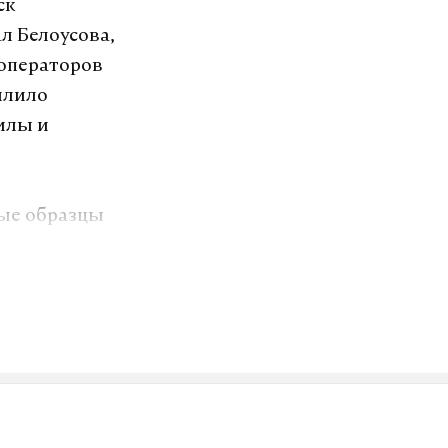
ск
л Белоусова,
 операторов
илило
илы и
ые образцы
овизии и
косновения,
ения
мими
 доложил