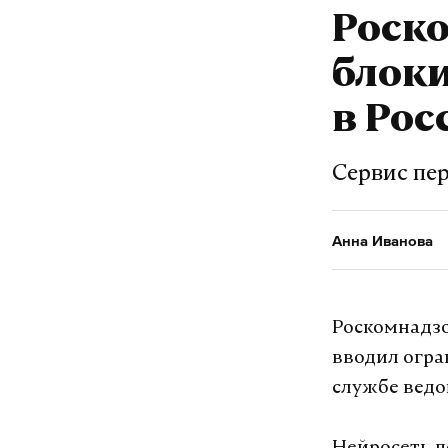
Белоусову о
Роск
универсальн
блоки
дронов и р
управления.
в Рос
передачи в 
Сервис пер
Подпишитесь н
Анна Иванова
Макс
Роскомнадзо
вводил огра
дроны
спе
#
#
службе ведо