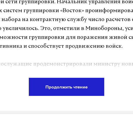
й сети группировки. Начальник управления вой
 систем группировки «Восток» проинформирова
х набора на контрактную службу число расчетов
 увеличилось. Это, отметили в Минобороны, ус
зможности группировки для поражения живой с
тивника и способствует продвижению войск.
нослужащие продемонстрировали министру нов
ов. Среди показанных — дроны для доставки пр
а штурмовым группам на линию боевого сопри
Продолжить чтение
 ударные беспилотники и FPV-дрон для пораж
елей противника. Все образцы разработаны са
ащими объединений группировки.
 заместитель начальника управления войск БПС