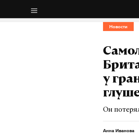
Новости
Само
Брита
у гра
глуш
Он потеря
Анна Иванова