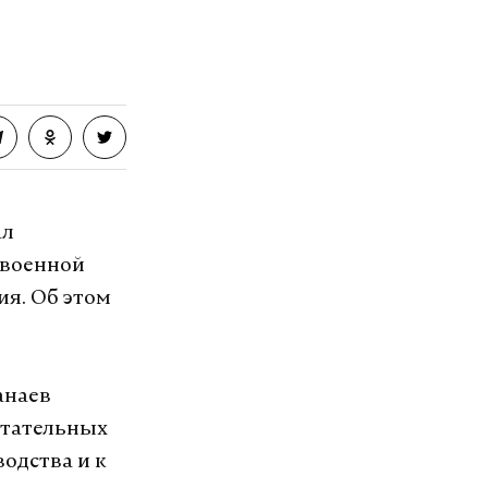
ал
 военной
ия. Об этом
анаев
етательных
одства и к