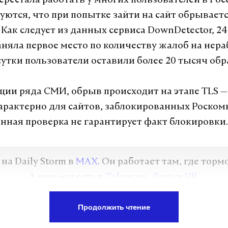
ерестала работать у многих пользователей в Ро
урналист отдела «undefined»
уются, что при попытке зайти на сайт обрывает
 Как следует из данных сервиса DownDetector, 24
аняла первое место по количеству жалоб на нер
 сутки пользователи оставили более 20 тысяч об
ии ряда СМИ, обрыв происходит на этапе TLS —
арактерно для сайтов, заблокированных Роском
анная проверка не гарантирует факт блокировки.
а Daily Storm в
MAX
. Он работает там, где торм
А еще мы есть в
Telegram
,
Дзен
и
VK
.
Telegram
Дзен
Продолжить чтение