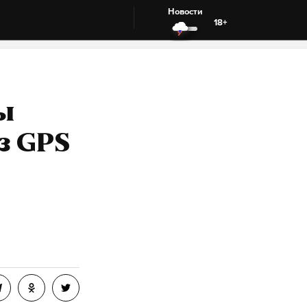
Новости
18+
ы
з GPS