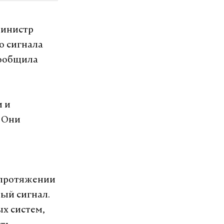
министр
о сигнала
сообщила
и и
 Они
м протяжении
вый сигнал.
х систем,