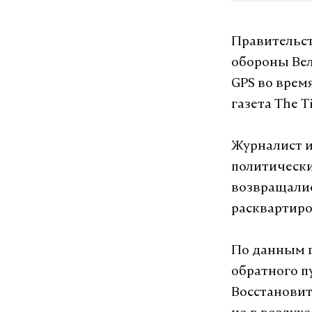
Правительст
обороны Вел
GPS во врем
газета The T
Журналист и
политически
возвращалис
расквартиро
По данным г
обратного п
Восстановит