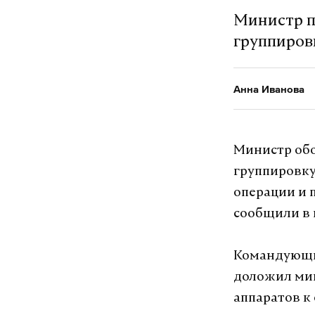
Министр п
группиров
Анна Иванова
Министр обо
группировку
операции и 
сообщили в 
Командующи
доложил мин
аппаратов к