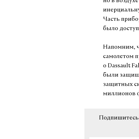
но в воздух
инерциальну
Часть прибо
было доступ
Напомним, ч
самолетом п
о Dassault 
были защище
защитных си
миллионов ф
Подпишитесь н