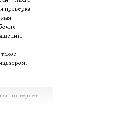
ссии — люди
ся проверка
 мая
абочие
ращений.
 такое
надзором.
озит интернет.
VK