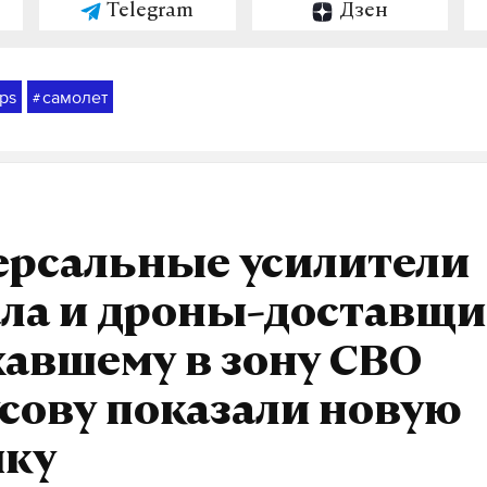
Telegram
Дзен
ps
самолет
#
ерсальные усилители
ла и дроны-доставщи
авшему в зону СВО
сову показали новую
ику