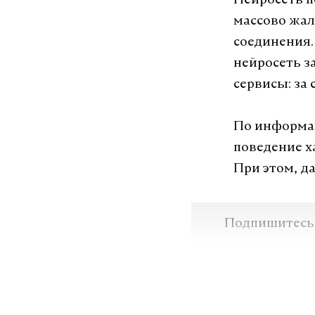
Нейросеть п
Анна Иванова
ж
массово жал
соединения.
нейросеть з
сервисы: за
По информац
поведение х
При этом, д
Подпишитесь н
Макс