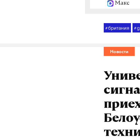
Макс
британия
g
#
#
Новости
Унив
сигна
приех
Белоу
техн