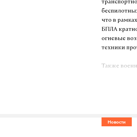
транспортно
беспилотных
что в рамка
БПЛА кратно
огневые во
техники про
Также воен
беспилотник
боекомплект
современные
воздушных ц
военнослуж
Новости
Кроме того,