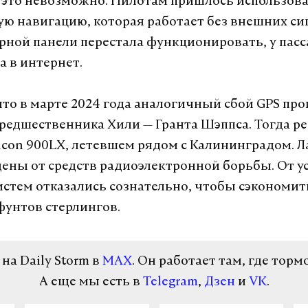
е это невозможно. Пилотам пришлось использов
ю навигацию, которая работает без внешних си
рной панели перестала функционировать, у пас
а в интернет.
то в марте 2024 года аналогичный сбой GPS про
редшественника Хили — Гранта Шэппса. Тогда р
Falcon 900LX, летевшем рядом с Калининградом. 
ны от средств радиоэлектронной борьбы. От у
стем отказались сознательно, чтобы сэкономит
унтов стерлингов.
а Daily Storm в
MAX
. Он работает там, где торм
А еще мы есть в
Telegram
,
Дзен
и
VK
.