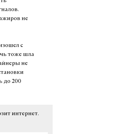
ать
гналов.
сажиров не
изошел с
ечь тоже шла
Лайнеры не
становки
ь до 200
озит интернет.