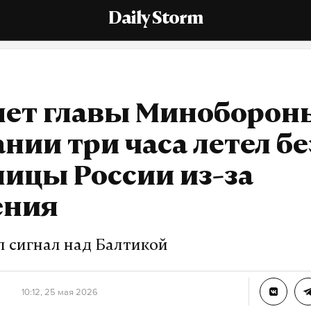
Daily Storm
лет главы Миноборон
нии три часа летел бе
ницы России из-за
ения
л сигнал над Балтикой
10:12, 25 мая 2026