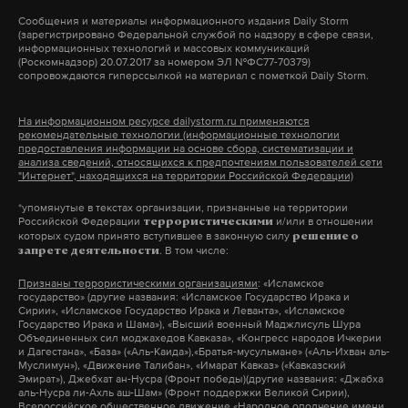
культурную общественную организацию «Туба
ес
украина
сша
рф
#
#
#
#
Сообщения и материалы информационного издания Daily Storm
(зарегистрировано Федеральной службой по надзору в сфере связи,
калык» в связи с ее ликвидацией.
информационных технологий и массовых коммуникаций
(Роскомнадзор) 20.07.2017 за номером ЭЛ №ФС77-70379)
сопровождаются гиперссылкой на материал с пометкой Daily Storm.
В последний раз реестр иноагентов обновляли 20
октября. Тогда в него
включили
экс-замминистра
На информационном ресурсе dailystorm.ru применяются
рекомендательные технологии (информационные технологии
иностранных дел России Георгия Кунадзе и еще
предоставления информации на основе сбора, систематизации и
двух человек.
анализа сведений, относящихся к предпочтениям пользователей сети
"Интернет", находящихся на территории Российской Федерации)
*упомянутые в текстах организации, признанные на территории
Российской Федерации
и/или в отношении
террористическими
Подпишитесь на Daily Storm в
MAX
. Он
которых судом принято вступившее в законную силу
решение о
. В том числе:
запрете деятельности
работает там, где тормозит интернет.
А еще мы есть в
Telegram
,
Дзен
и
VK
.
Признаны террористическими организациями
: «Исламское
государство» (другие названия: «Исламское Государство Ирака и
Сирии», «Исламское Государство Ирака и Леванта», «Исламское
Макс
Telegram
Государство Ирака и Шама»), «Высший военный Маджлисуль Шура
Объединенных сил моджахедов Кавказа», «Конгресс народов Ичкерии
и Дагестана», «База» («Аль-Каида»),«Братья-мусульмане» («Аль-Ихван аль-
Муслимун»), «Движение Талибан», «Имарат Кавказ» («Кавказский
Дзен
VK
Эмират»), Джебхат ан-Нусра (Фронт победы)(другие названия: «Джабха
аль-Нусра ли-Ахль аш-Шам» (Фронт поддержки Великой Сирии),
Всероссийское общественное движение «Народное ополчение имени