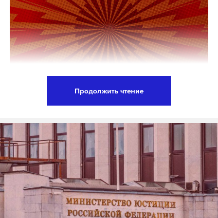
Продолжить чтение
Соединенные Штаты и их европейские союзники
начали обсуждать с Украиной возможные
мирные переговоры с Россией, сообщает
телеканал NBC News со ссылкой на источники. По
его информации, при обсуждении зашла речь о
том, на какие уступки может пойти Киев.
Переговоры начались на фоне опасений
американских и европейских чиновников по