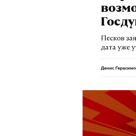
возм
Госду
Песков зая
дата уже 
Денис Герасимо