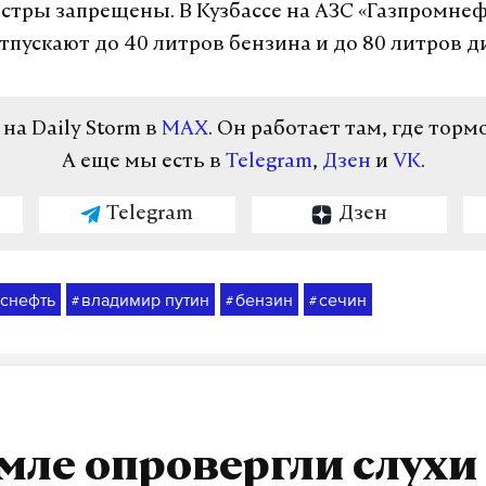
истры запрещены. В Кузбассе на АЗС «Газпромне
тпускают до 40 литров бензина и до 80 литров д
а Daily Storm в
MAX
. Он работает там, где торм
А еще мы есть в
Telegram
,
Дзен
и
VK
.
Telegram
Дзен
снефть
владимир путин
бензин
сечин
#
#
#
мле опровергли слухи