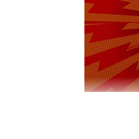
Вопрос о пе
обсуждается
России Дмит
сроков голо