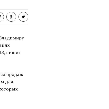
 Владимиру
виях
ПЗ, пишет
вых продаж
ам для
 которых