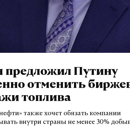
н предложил Путину
енно отменить бирже
ажи топлива
снефти» также хочет обязать компании
ывать внутри страны не менее 30% добы