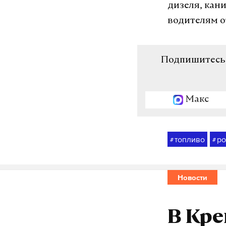
дизеля, кан
водителям о
Подпишитесь н
Макс
топливо
ро
#
#
Новости
В Кре