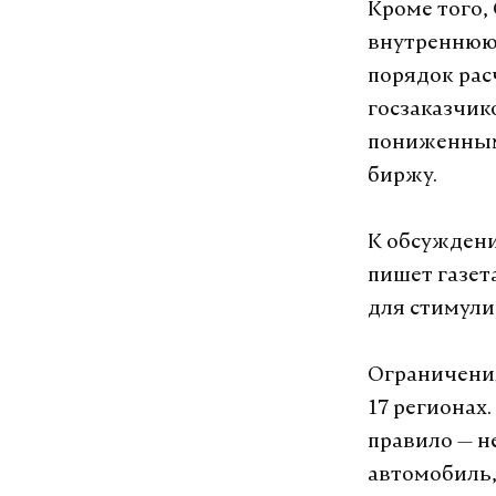
Кроме того,
внутреннюю 
порядок рас
госзаказчик
пониженными
биржу.
К обсуждени
пишет газет
для стимули
Ограничения
17 регионах.
правило — н
автомобиль,