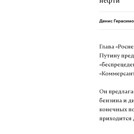
нефти
Денис Герасимо
Глава «Росн
Путину пред
«беспрецеде
«Коммерсан
Он предлаг
бензина и д
конечных по
приходится 