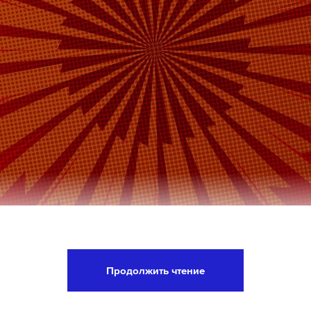
реносе выборов депутатов Госдумы в настоящее 
 и не рассматривается, заявил пресс-секретарь 
Продолжить чтение
рий Песков. Он подчеркнул, что никаких решени
сования не принималось.