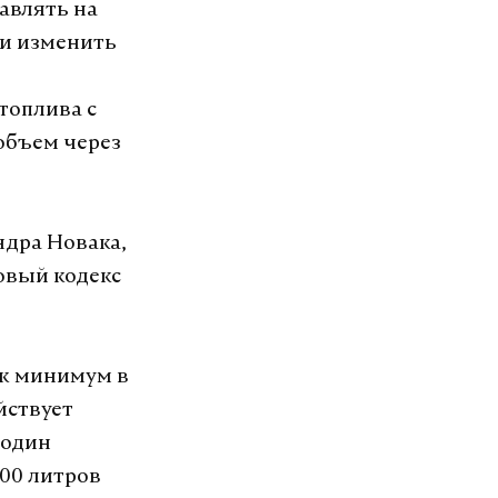
авлять на
 и изменить
топлива с
объем через
дра Новака,
говый кодекс
ак минимум в
йствует
 один
200 литров