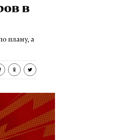
ров в
о плану, а