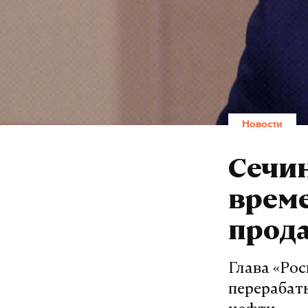
Новости
Сечи
врем
прод
Глава «Ро
перерабат