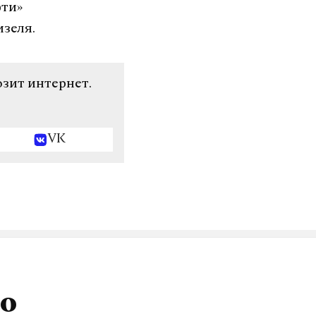
фти»
изеля.
озит интернет.
VK
 о