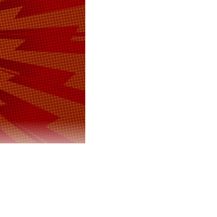
время не
президента
й о сдвиге