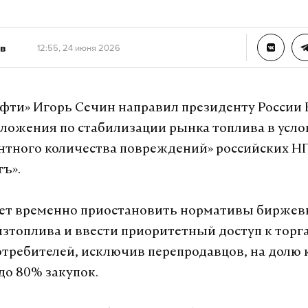
в
12:55, 24 июня 2026
ефти» Игорь Сечин направил президенту России
ложения по стабилизации рынка топлива в усло
нтного количества повреждений» российских Н
тъ».
ает временно приостановить нормативы бирже
изтоплива и ввести приоритетный доступ к торг
требителей, исключив перепродавцов, на долю
до 80% закупок.