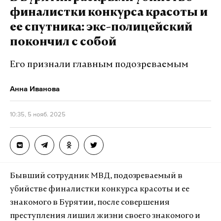
нарушении законодательства об иностранных
финалистки конкурса красоты и
агентах. Об этом сообщила объединенная пресс-
ее спутника: экс-полицейский
служба судов региона.
покончил с собой
Суд установил, что Шлосберг, которого ранее
Его признали главным подозреваемым
дважды привлекали к административной
ответственности за аналогичные нарушения,
Анна Иванова
в период с 12 мая по 31 июля 2024 года разместил
не менее пяти публикаций на своей странице
10:35, 5 нояб. 2025
в социальной сети «ВКонтакте». В этих
материалах он не указал, что они
распространяются иностранным агентом.
Бывший сотрудник МВД, подозреваемый в
«Мировой судья признал подсудимого виновным
убийстве финалистки конкурса красоты и ее
в совершении преступления <...> и назначил ему
знакомого в Бурятии, после совершения
наказание в виде обязательных работ на срок 420
преступления лишил жизни своего знакомого и
часов», — отмечается в сообщении пресс-службы