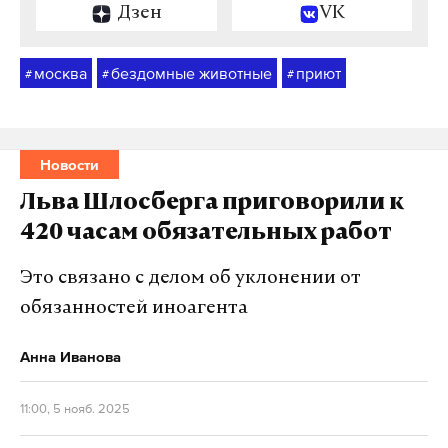
Дзен
VK
москва
бездомные животные
приют
#
#
#
Новости
Льва Шлосберга приговорили к
420 часам обязательных работ
Это связано с делом об уклонении от
обязанностей иноагента
Анна Иванова
11:00, 5 нояб. 2025