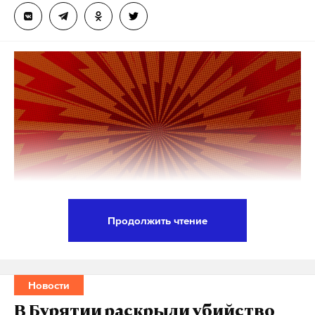
Продолжить чтение
Мировой суд в Пскове приговорил заместителя
председателя партии «Яблоко» Льва Шлосберга
(внесен Минюстом РФ в реестр иноагентов) к 420
Новости
часам обязательных работ по делу о повторном
В Бурятии раскрыли убийство