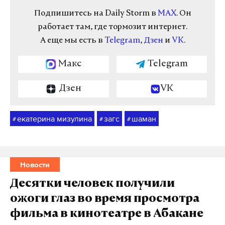
Подпишитесь на Daily Storm в
MAX
. Он
работает там, где тормозит интернет.
А еще мы есть в
Telegram
,
Дзен
и
VK
.
Макс
Telegram
Дзен
VK
екатерина мизулина
загс
шаман
#
#
#
Новости
Десятки человек получили
ожоги глаз во время просмотра
фильма в кинотеатре в Абакане