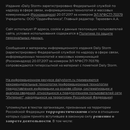
журналистов, Песков ответил отрицательно.
пожаре выжил мужчина — предположительно,
Издание
«Daily Storm»
зарегистрировано Федеральной службой по
надзору в сфере связи, информационных технологий и массовых
отец семейства. Также выжила старшая дочь.
коммуникаций
(Роскомнадзор)
20.07.2017 за номером
ЭЛ №ФС77-70379
Напомним, ранее Трамп заявил, что дал
Учредитель: ООО "ОрденФеликса", Главный редактор: Таразевич А.А.
Ситуация находится на контроле губернатора
распоряжение проводить испытания ядерного
ХМАО-Югры Руслана Кухарука.
Сайт использует IP адреса, cookie и данные геолокации пользователей
сайта, условия использования содержатся в
Политике по защите
оружия «на равных» с другими странами,
персональных данных.
которые, по его словам, имеют соответствующие
Сообщения и материалы информационного издания Daily Storm
программы.
Подпишитесь на Daily Storm в
MAX
. Он
(зарегистрировано Федеральной службой по надзору в сфере связи,
информационных технологий и массовых коммуникаций
работает там, где тормозит интернет.
(Роскомнадзор) 20.07.2017 за номером ЭЛ №ФС77-70379)
График Путина
сопровождаются гиперссылкой на материал с пометкой Daily Storm.
А еще мы есть в
Telegram
,
Дзен
и
VK
.
Макс
Telegram
На информационном ресурсе dailystorm.ru применяются
Президент России Владимир Путин проведет
рекомендательные технологии (информационные технологии
предоставления информации на основе сбора, систематизации и
очное оперативное совещание с постоянными
анализа сведений, относящихся к предпочтениям пользователей сети
Дзен
VK
членами Совета безопасности в среду, отметил
"Интернет", находящихся на территории Российской Федерации)
Дмитрий Песков. В ходе встречи президент
*упомянутые в текстах организации, признанные на территории
дача
дом
пожар
#
#
#
Российской Федерации
и/или в отношении
обсудит ключевые вопросы.
террористическими
которых судом принято вступившее в законную силу
решение о
. В том числе:
запрете деятельности
Также в этот день глава государства встретится с