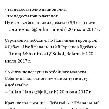
- ты недостаточно националист
- ты недостаточно патриот
Ну и смысл был в таких дебатах?
#ДебатыLive
— алиночка (@polina_uhodi)
20 июля 2017 г.
Стрелков не победил. Но Навальный проиграл.
#ДебатыLive
#Навальный
#Стрелков
#дебаты
— Trump&Shaninka (@Sokol_Belaruski)
20
июля 2017 г.
Я уж лучше послушаю отбойного молотка
Собянина под окном чем еще одну минуту
#дебатыlive
— Julian Hans (@juli_anh)
20 июля 2017 г.
Краткое содержание
#ДебатыLive
:
#Навальный