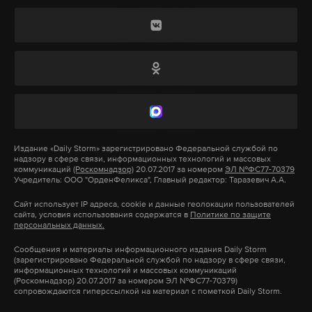
Журналисты ТАСС уточнили у пресс-службы
генпрокурор.
Кремля, действительно ли Путин готов
помиловать приговоренного к пожизненному
В октябре 2013 года была также закрыта
сроку в 2010 году Изместьева. «Да, президент
платформа Silk Road. Ее основателя, Росса
сказал, что это возможно и что на это потребуется
Ульбрихта, в мае 2015 года приговорили к
время», – заявил Дмитрий Песков.
пожизненному заключению. Silk Road позволяла
анонимно покупать и продавать наркотики,
Игорь Изместьев был представителем Башкирии
оружие, поддельные документы и другие
Издание
«Daily Storm»
зарегистрировано Федеральной службой по
в Совете Федерации с 2001 года. Поводом для
запрещенные товары.
надзору в сфере связи, информационных технологий и массовых
отзыва сенатора в 2006 году стала его
коммуникаций
(Роскомнадзор)
20.07.2017 за номером
ЭЛ №ФС77-70379
Учредитель: ООО "ОрденФеликса", Главный редактор: Таразевич А.А.
предпринимательская деятельность –
Сайт использует IP адреса, cookie и данные геолокации пользователей
руководство московским ООО «Брок Трейд Ойл».
Подпишитесь на Daily Storm в
MAX
. Он
сайта, условия использования содержатся в
Политике по защите
персональных данных.
Через два месяца ФСБ задержала Изместьева в
работает там, где тормозит интернет.
аэропорту Бишкека и доставила в Москву. Экс-
А еще мы есть в
Telegram
,
Дзен
и
VK
.
Сообщения и материалы информационного издания Daily Storm
(зарегистрировано Федеральной службой по надзору в сфере связи,
сенатора подозревали в организации убийства
информационных технологий и массовых коммуникаций
Макс
Telegram
(Роскомнадзор) 20.07.2017 за номером ЭЛ №ФС77-70379)
летом 2001 года в Москве нотариуса Галины
сопровождаются гиперссылкой на материал с пометкой Daily Storm.
Перепелкиной.
Дзен
VK