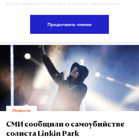
Когда президент вышел на улицу, он недолго
пообщался с туристами. «Как вам нравится?» —
спросил Путин. Он отметил, что приехавшим
Продолжить чтение
повезло с погодой, а также поприветствовал
иностранных туристов на английском языке.
Перед тем как сесть в автомобиль, президент
обнял женщину, а та поцеловала его в щеку.
Подпишитесь на Daily Storm в
MAX
. Он
работает там, где тормозит интернет.
А еще мы есть в
Telegram
,
Дзен
и
VK
.
Макс
Telegram
Новости
Дзен
VK
СМИ сообщили о самоубийстве
солиста Linkin Park