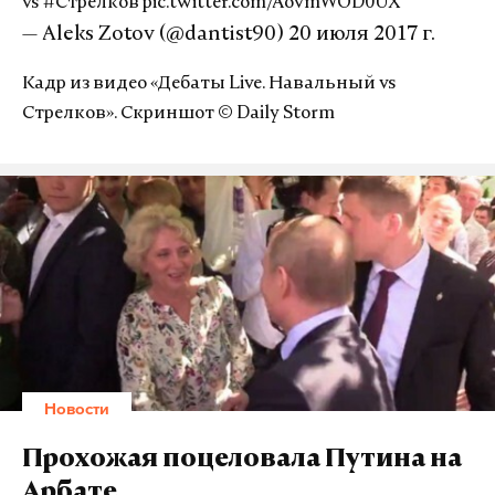
vs
#Стрелков
pic.twitter.com/AovmWOD0UX
— Aleks Zotov (@dantist90)
20 июля 2017 г.
Кадр из видео «Дебаты Live. Навальный vs
Стрелков». Скриншот © Daily Storm
Новости
Прохожая поцеловала Путина на
Арбате