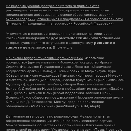
На информационном ресурсе dailystorm.ru применяются
рекомендательные технологии (информационные технологии
Позже Изместьеву было предъявлено обвинение в
предоставления информации на основе сбора, систематизации и
Фото: © GLOBAL LOOK press
руководстве кингисеппской организованной
анализа сведений, относящихся к предпочтениям пользователей сети
"Интернет", находящихся на территории Российской Федерации)
преступной группировкой, на счету которой более
*упомянутые в текстах организации, признанные на территории
20 тяжких и особо тяжких преступлений, в том
Российской Федерации
и/или в отношении
террористическими
числе 12 убийств. Преступления были совершены
которых судом принято вступившее в законную силу
решение о
. В том числе:
запрете деятельности
ОПГ в 1990–2000-х годах.
Признаны террористическими организациями
: «Исламское
государство» (другие названия: «Исламское Государство Ирака и
Самыми громкими эпизодами дела Изместьева
Сирии», «Исламское Государство Ирака и Леванта», «Исламское
Государство Ирака и Шама»), «Высший военный Маджлисуль Шура
стали покушения на убийство сына президента
Объединенных сил моджахедов Кавказа», «Конгресс народов Ичкерии
и Дагестана», «База» («Аль-Каида»),«Братья-мусульмане» («Аль-Ихван аль-
Башкирии — генерального директора ОАО «АНК
Муслимун»), «Движение Талибан», «Имарат Кавказ» («Кавказский
Эмират»), Джебхат ан-Нусра (Фронт победы)(другие названия: «Джабха
«Башнефть» Урала Рахимова — в 2003 году в Уфе. В
аль-Нусра ли-Ахль аш-Шам» (Фронт поддержки Великой Сирии),
Всероссийское общественное движение «Народное ополчение имени
октябре у резиденции Рахимова был найден
К. Минина и Д. Пожарского», Международное религиозное
автомобиль, начиненный взрывчаткой. Через
объединение «АУМ Синрике» (AumShinrikyo, AUM, Aleph)
месяц в результате взрыва другого автомобиля
Деятельность запрещена по решению суда
: Межрегиональная
общественная организация «Национал-большевистская партия»,
были убиты охранники Рахимова. Эти эпизоды
Межрегиональная общественная организация «Движение против
стали поводом для возбуждения против
нелегальной иммиграции», Украинская организация «Правый сектор»,