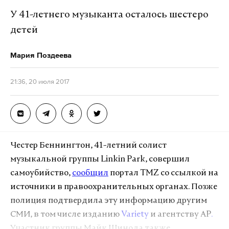
У 41-летнего музыканта осталось шестеро
детей
Мария Поздеева
21:36, 20 июля 2017
Ранее, 20 июля, Путин приехал домой к
Честер Беннингтон, 41-летний солист
правозащитнице Людмиле Алексеевой, одной из
музыкальной группы Linkin Park, совершил
основательниц правозащитной организации
самоубийство,
сообщил
портал TMZ со ссылкой на
«Московская Хельсинкская группа», чтобы лично
источники в правоохранительных органах. Позже
поздравить ее с 90-летием. Алексеева
попросила
полиция подтвердила эту информацию другим
Путина помиловать пожизненно осужденного
СМИ, в том числе изданию
Variety
и агентству AP
.
экс-сенатора Игоря Изместьева. «Хорошо,
Участник группы Майк Шинода также