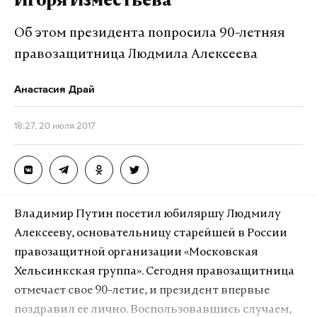
Игоря Изместьева
расплачивались биткойнами и другой
криптовалютой. Hansa был третьим по размеру
Об этом президента попросила 90-летняя
рынком сбыта запрещенных товаров.
правозащитница Людмила Алексеева
Европол уже несколько лет вел расследование о
Анастасия Драй
криминальных рынках в Сети. По итогам
следствия задержали двух администраторов
18:27, 20 июля 2017
Hansa в Германии, а также заблокировали
серверы нелегального рынка в Нидерландах,
Германии и Литве. 20 июля сайт заблокировали.
Владимир Путин посетил юбиляршу Людмилу
Сотрудники ФБР, Управление по борьбе с
Алексееву, основательницу старейшей в России
наркотиками Министерства юстиции США при
правозащитной организации «Московская
поддержке властей Канады и Таиланда в ходе
Хельсинкская группа». Сегодня правозащитница
операции 5 июля арестовали администратора
отмечает свое 90-летие, и президент впервые
AlphaBay, 26-летнего гражданина Канады
поздравил ее лично. Воспользовавшись случаем,
Александра Казеса. Были конфискованы серверы