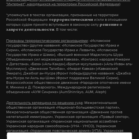
законопроект «позволит вдохнуть жизнь в
допросе итальянец воспользовался правом
"Интернет", находящихся на территории Российской Федерации)
Минский процесс». А закончил так: «принуждать
хранить молчание.
*упомянутые в текстах организации, признанные на территории
любыми путями Россию к выполнению Минска –
Российской Федерации
и/или в отношении
террористическими
которых судом принято вступившее в законную силу
решение о
наше святое право и обязанность».
На фото погибшая русская девушка Анастасия
. В том числе:
запрете деятельности
Шакурова.
Признаны террористическими организациями
: «Исламское
Напомним, законопроект готовится к отправке в
государство» (другие названия: «Исламское Государство Ирака и
Сирии», «Исламское Государство Ирака и Леванта», «Исламское
Верховную Раду.
Государство Ирака и Шама»), «Высший военный Маджлисуль Шура
Объединенных сил моджахедов Кавказа», «Конгресс народов Ичкерии
и Дагестана», «База» («Аль-Каида»),«Братья-мусульмане» («Аль-Ихван аль-
Фото: © GLOBAL LOOK press/Danil Shamkin
Муслимун»), «Движение Талибан», «Имарат Кавказ» («Кавказский
Эмират»), Джебхат ан-Нусра (Фронт победы)(другие названия: «Джабха
аль-Нусра ли-Ахль аш-Шам» (Фронт поддержки Великой Сирии),
Всероссийское общественное движение «Народное ополчение имени
К. Минина и Д. Пожарского», Международное религиозное
объединение «АУМ Синрике» (AumShinrikyo, AUM, Aleph)
Деятельность запрещена по решению суда
: Межрегиональная
общественная организация «Национал-большевистская партия»,
Межрегиональная общественная организация «Движение против
нелегальной иммиграции», Украинская организация «Правый сектор»,
Украинская организация «Украинская национальная ассамблея –
Украинская народная самооборона» (УНА - УНСО), Украинская
организация «Украинская повстанческая армия» (УПА), Украинская
организация «Тризуб им. Степана Бандеры», Украинская организация