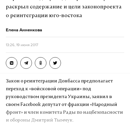
раскрыл содержание и цели законопроекта
Дзен
VK
о реинтеграции юго-востока
Елена Анненкова
13:26, 19 июня 2017
Закон о реинтеграции Донбасса предполагает
переход к «войсковой операции» под
руководством президента Украины, заявил в
Кадр из видео "
своем Facebook депутат от фракции «Народный
Кратовский стрелок оставил предсмертные
фронт» и член комитета Рады по нацбезопасности
записки
и обороны Дмитрий Тымчук.
". Скриншот © Daily Storm