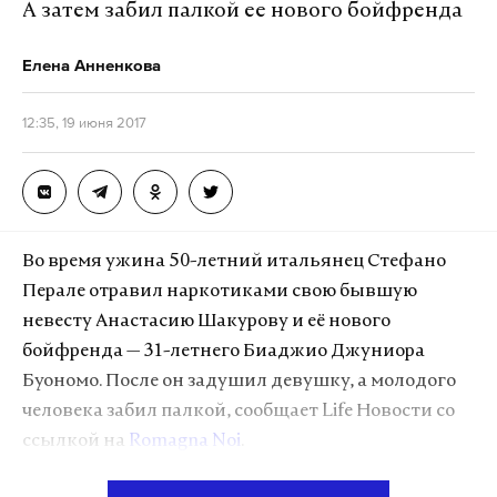
Фото: ©
sledcom.ru
А затем забил палкой ее нового бойфренда
А еще мы есть в
Telegram
,
Дзен
и
VK
.
Елена Анненкова
Макс
Telegram
12:35, 19 июня 2017
Дзен
VK
Во время ужина 50-летний итальянец Стефано
Перале отравил наркотиками свою бывшую
невесту Анастасию Шакурову и её нового
бойфренда — 31-летнего Биаджио Джуниора
Буономо. После он задушил девушку, а молодого
человека забил палкой, сообщает Life Новости со
ссылкой на
Romagna Noi
.