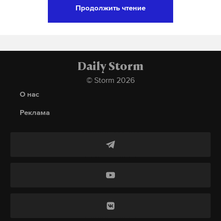
Продолжить чтение
Подпишитесь на Daily Storm в
MAX
. Он
работает там, где тормозит интернет.
«АТО позволила остановить наступление россиян
А еще мы есть в
Telegram
,
Дзен
и
VK
.
на Донбассе и осуществить освобождение
достаточно больших территорий. Весной 2014-го
Макс
Telegram
Daily Storm
это был наиболее приемлемый формат, когда
© Storm 2026
вместе с отрицанием Путиным своей агрессии и
Дзен
VK
О нас
серьезная часть международного сообщества,
включая наших партнеров, не верила в
Реклама
«российские корни» конфликта. Сегодня все
понимают, что это – не внутренний конфликт, а
агрессия Кремля. Но и сейчас, как бы кому ни
хотелось, мы не можем взять и объявить войну
России... На эти реалии мы нашли не менее
«гибридный ответ» в виде данного
законопроекта, когда украинская армия может
использоваться для освобождения