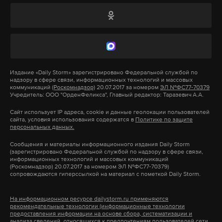
оккупированных россиянами территорий без
юридического состояния войны с РФ», — написал
депутат.
Что касается актуальности предложенных
Издание
«Daily Storm»
зарегистрировано Федеральной службой по
инициатив на четвертом году украинского
надзору в сфере связи, информационных технологий и массовых
коммуникаций
(Роскомнадзор)
20.07.2017 за номером
ЭЛ №ФС77-70379
конфликта, депутат опять повесил всю
Учредитель: ООО "ОрденФеликса", Главный редактор: Таразевич А.А.
ответственность на Москву, отрицая
Сайт использует IP адреса, cookie и данные геолокации пользователей
легитимность проведенных на востоке Украины
сайта, условия использования содержатся в
Политике по защите
персональных данных.
референдумов и вынесенных по ним решений.
Сообщения и материалы информационного издания Daily Storm
(зарегистрировано Федеральной службой по надзору в сфере связи,
В конце своего заявления Тымчук сам отвечает на
информационных технологий и массовых коммуникаций
(Роскомнадзор) 20.07.2017 за номером ЭЛ №ФС77-70379)
столь назревший вопрос после прочтения этого
Двойное предумышленное убийство было
сопровождаются гиперссылкой на материал с пометкой Daily Storm.
поста: неужели войсковая операция не
совершено вечером 18 июня на окраине Местре,
противоречит минским договоренностям? – Нет.
недалеко от Венеции. О преступлении Стефано
На информационном ресурсе dailystorm.ru применяются
рекомендательные технологии (информационные технологии
Более того, украинский депутат пишет, что их
Перале сообщил в полицию сам. На первом же
предоставления информации на основе сбора, систематизации и
анализа сведений, относящихся к предпочтениям пользователей сети