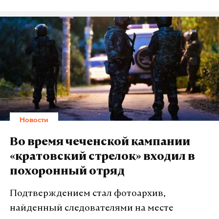
агрессией» против Сирии и потребовали
тщательного расследования инцидента
Фото: © wikimedia.org
американским командованием и предоставления
результатов.
Кроме того, российские военные отметили, что
генштаб коалиционных сил сознательно не
использовал существующий канал связи между
воздушными командованиями авиабазы Эль-
Новости
Удейд в Катаре и авиабазы Хмеймим для
предотвращения инцидентов, даже когда задачи
Во время чеченской кампании
выполняли самолеты военно-космических сил
«кратовский стрелок» входил в
РФ.
похоронный отряд
Истребитель-бомбардировщик ВВС САР был сбит
Подтверждением стал фотоархив,
в местечке Расафа, в 30 километрах к югу от Ракки
найденный следователями на месте
18 июня около полудня по московскому времени. В