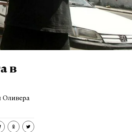
а в
ы Оливера