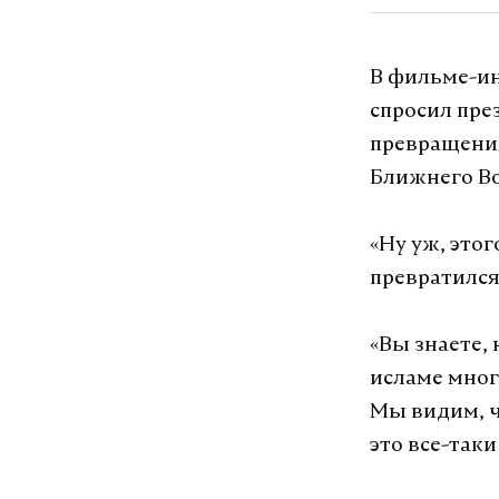
В фильме-ин
спросил пре
превращения
Ближнего Во
«Ну уж, это
превратился
«Вы знаете,
исламе мног
Мы видим, ч
это все-так