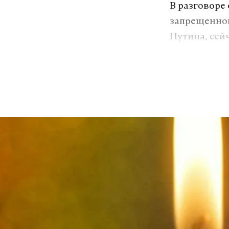
В разговоре
запрещенной
Путина, сей
наемники из
Мощь боевик
напомнил ро
усиления. О
Средней Ази
Первая сер
показана в 
«Первом кан