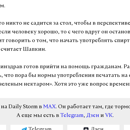
м.
о никто не садится за стол, чтобы в перспектив
если человеку хорошо, то с чего вдруг он остано
ит говорить о том, что начать употреблять спирт
— считает Шапкин.
Минздрав готов прийти на помощь гражданам. Р
, что пора бы нормы употребления печатать на
«зеленым нектаром». Хотя это уже вопрос време
а Daily Storm в
MAX
. Он работает там, где торм
А еще мы есть в
Telegram
,
Дзен
и
VK
.
Telegram
Дзен