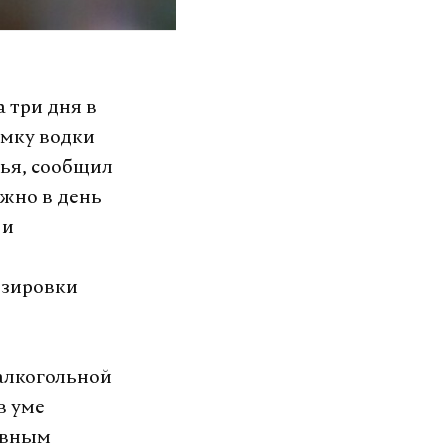
 три дня в
юмку водки
вья, сообщил
жно в день
 и
озировки
алкогольной
в уме
ивным