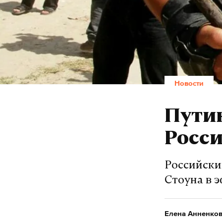
Новости
Путин
Росс
Российски
Стоуна в 
Елена Анненко