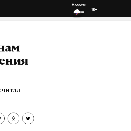
Новости
18+
янам
ления
считал