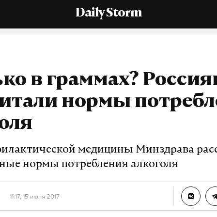
Daily Storm
ко в граммах? Росси
читали нормы потреб
оля
илактической медицины Минздрава рас
ные нормы потребления алкоголя
11:17, 15 июня 2017