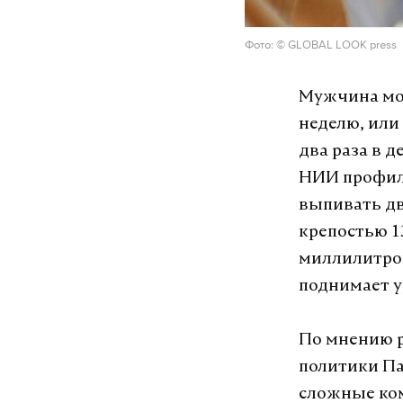
Фото: © GLOBAL LOOK press
Мужчина мож
неделю, или
два раза в д
НИИ профил
выпивать дв
крепостью 1
миллилитров
поднимает у
По мнению р
политики Па
сложные ком