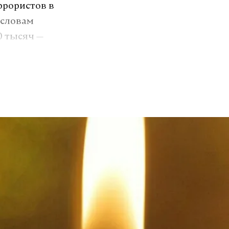
ррористов в
 словам
0 тысяч —
ычи,
альнейшего
ропы до
ым» была
ня на