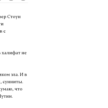
ер Стоун
ти
в с
в халифат не
ком зла. И в
, сунниты.
думаю, что
Путин.