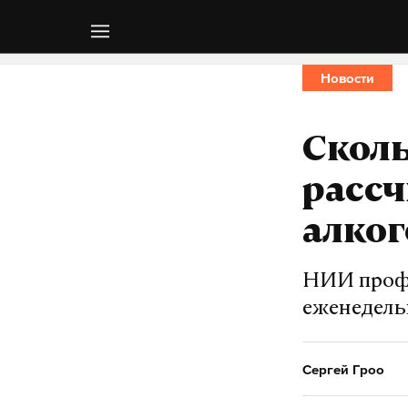
Новости
Сколь
расс
алког
НИИ проф
еженедель
Сергей Гроо