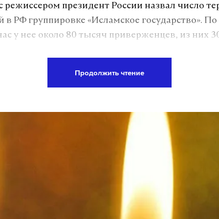
 с режиссером президент России назвал число те
 в РФ группировке «Исламское государство». По
час у нее около 80 тысяч приверженцев, из них 3
 80 стран мира, в том числе россияне.
Продолжить чтение
ов поддерживается за счет контроля нефтедоб
ссийский лидер. «Мы не можем допустить их д
ни же собираются создать халифат от южной Ев
и», — пояснил Владимир Путин.
ия документального фильма «Интервью с Путин
США 13 июня. В России премьера состоится 19 ию
але».