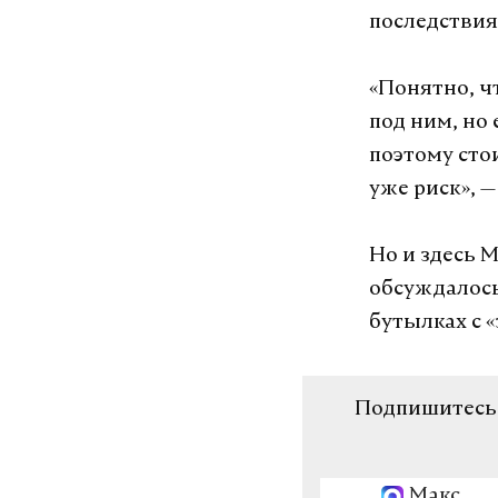
последствия
«Понятно, чт
под ним, но 
поэтому сто
уже риск», 
Но и здесь 
обсуждалось
бутылках с 
Подпишитесь н
Макс