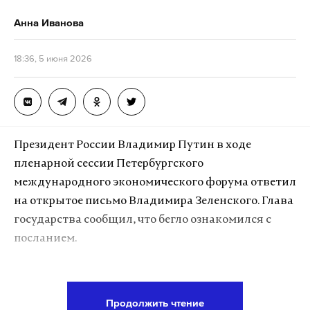
работает там, где тормозит интернет.
Анна Иванова
А еще мы есть в
Telegram
,
Дзен
и
VK
.
18:36, 5 июня 2026
Макс
Telegram
Дзен
VK
владимир зеленский
мирные переговоры
#
#
Президент России Владимир Путин в ходе
владимир путин
пленарной сессии Петербургского
#
международного экономического форума ответил
на открытое письмо Владимира Зеленского. Глава
государства сообщил, что бегло ознакомился с
посланием.
В шутливой форме Путин сравнил украинского
лидера с героем боевиков, напомнив, что все
Продолжить чтение