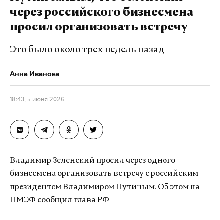
перспективу.
через российского бизнесмена
просил организовать встречу
Президент предложил сначала дать возможность
специалистам выработать определенные
Это было около трех недель назад
решения, а уже после этого проводить встречу на
Анна Иванова
высшем уровне.
18:43, 5 июня 2026
Подпишитесь на Daily Storm в
MAX
. Он
работает там, где тормозит интернет.
А еще мы есть в
Telegram
,
Дзен
и
VK
.
Макс
Telegram
Владимир Зеленский просил через одного
бизнесмена организовать встречу с российским
Дзен
VK
президентом Владимиром Путиным. Об этом на
ПМЭФ сообщил глава РФ.
владимир зеленский
мирные переговоры
#
#