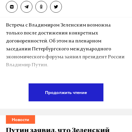
Встреча с Владимиром Зеленским возможна
только после достижения конкретных
договоренностей. Об этом на пленарном
заседании Петербургского международного
экономического форума заявил президент России
Владимир Путин.
По словам главы государства, он не видит смысла
в личной встрече, поскольку украинская сторона,
Продолжить чтение
скорее всего, преследует цель остановить
наступление российских вооруженных сил. Путин
подчеркнул, что Москве нужны не временные
Новости
соглашения на полгода или три месяца, а
долгосрочные решения на историческую
Путин заявил, что Зеленский