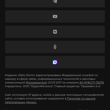
пропуска дождевой воды. При необходимости
применяется откачивающая техника.
Подпишитесь на Daily Storm в
MAX
. Он
работает там, где тормозит интернет.
А еще мы есть в
Telegram
,
Дзен
и
VK
.
Макс
Telegram
Дзен
VK
Издание
«Daily Storm»
зарегистрировано Федеральной службой по
Однако при обнаружении временных скоплений
надзору в сфере связи, информационных технологий и массовых
коммуникаций
(Роскомнадзор)
20.07.2017 за номером
ЭЛ №ФС77-70379
воды можно позвонить в диспетчерские службы
Учредитель: ООО "ОрденФеликса", Главный редактор: Таразевич А.А.
или же оставить сообщение в
Сайт использует IP адреса, cookie и данные геолокации пользователей
аккаунте ГУП «Мосводосток» во «Вконтакте»
сайта, условия использования содержатся в
Политике по защите
персональных данных.