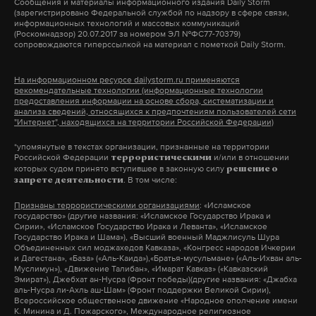
Сообщения и материалы информационного издания Daily Storm
Отмечается, что городские службы оперативно
(зарегистрировано Федеральной службой по надзору в сфере связи,
информационных технологий и массовых коммуникаций
реагируют на все поступающие заявки.
(Роскомнадзор) 20.07.2017 за номером ЭЛ №ФС77-70379)
сопровождаются гиперссылкой на материал с пометкой Daily Storm.
Синоптики прогнозируют
13 июня в Москве
На информационном ресурсе dailystorm.ru применяются
сильный дождь, местами он может
рекомендательные технологии (информационные технологии
сопровождаться грозой, градом и сильными
предоставления информации на основе сбора, систематизации и
анализа сведений, относящихся к предпочтениям пользователей сети
порывами ветра до 18 м/с. Коммунальщики
"Интернет", находящихся на территории Российской Федерации)
просят горожан быть предельно внимательными
*упомянутые в текстах организации, признанные на территории
во время непогоды.
Российской Федерации
и/или в отношении
террористическими
которых судом принято вступившее в законную силу
решение о
. В том числе:
запрете деятельности
москва
непогода
дождь
жкх
#
#
#
#
Признаны террористическими организациями
: «Исламское
государство» (другие названия: «Исламское Государство Ирака и
Сирии», «Исламское Государство Ирака и Леванта», «Исламское
Государство Ирака и Шама»), «Высший военный Маджлисуль Шура
Объединенных сил моджахедов Кавказа», «Конгресс народов Ичкерии
и Дагестана», «База» («Аль-Каида»),«Братья-мусульмане» («Аль-Ихван аль-
Муслимун»), «Движение Талибан», «Имарат Кавказ» («Кавказский
Эмират»), Джебхат ан-Нусра (Фронт победы)(другие названия: «Джабха
аль-Нусра ли-Ахль аш-Шам» (Фронт поддержки Великой Сирии),
Всероссийское общественное движение «Народное ополчение имени
К. Минина и Д. Пожарского», Международное религиозное