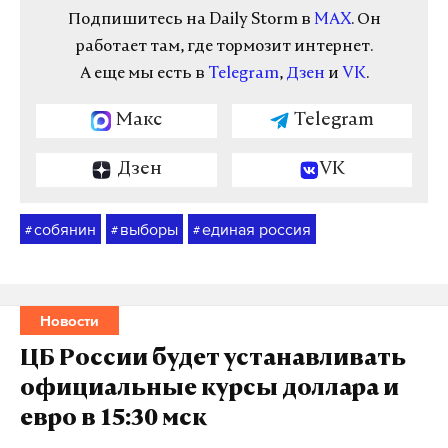
Подпишитесь на Daily Storm в
MAX
. Он
работает там, где тормозит интернет.
А еще мы есть в
Telegram
,
Дзен
и
VK
.
Макс
Telegram
Дзен
VK
собянин
выборы
единая россия
#
#
#
Новости
ЦБ России будет устанавливать
официальные курсы доллара и
евро в 15:30 мск