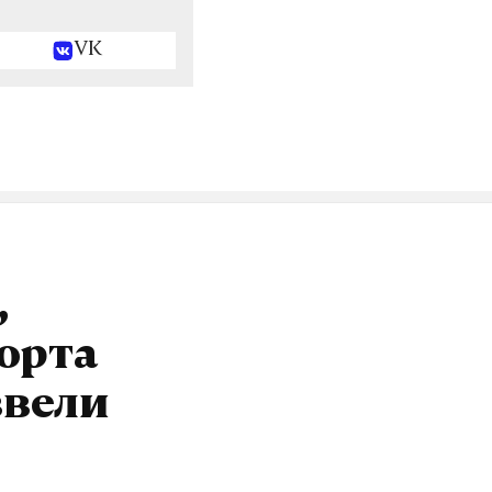
VK
,
орта
ввели