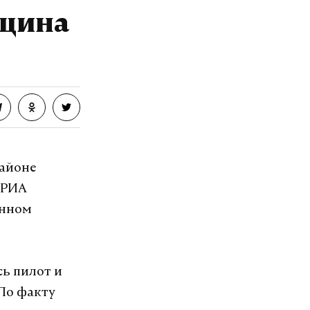
озит интернет.
нщина
VK
районе
 РИА
енном
ь пилот и
 По факту