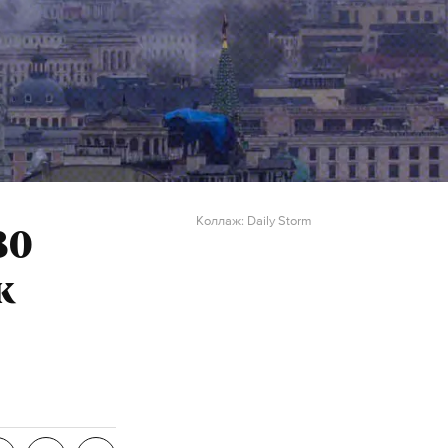
Коллаж: Daily Storm
80
к