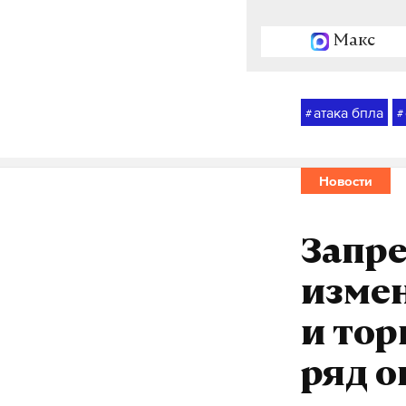
Макс
атака бпла
#
#
Новости
Запре
изме
и тор
ряд 