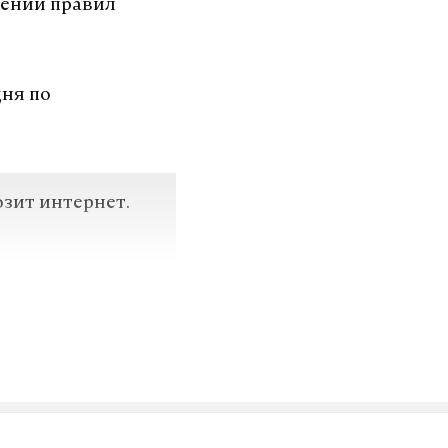
шении правил
дня по
озит интернет.
VK