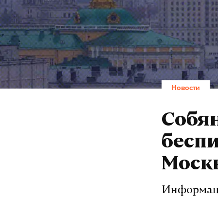
Новости
Собян
беспи
Моск
Информаци