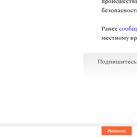
происшестви
безопасност
Ранее
сообщ
местному вр
Подпишитесь н
Макс
происшестви
#
Новости