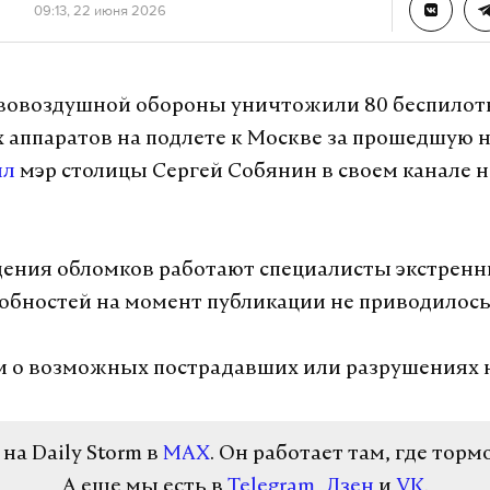
09:13, 22 июня 2026
вовоздушной обороны уничтожили 80 беспило
 аппаратов на подлете к Москве за прошедшую н
ил
мэр столицы Сергей Собянин в своем канале 
дения обломков работают специалисты экстренн
обностей на момент публикации не приводилось
 о возможных пострадавших или разрушениях н
а Daily Storm в
MAX
. Он работает там, где торм
А еще мы есть в
Telegram
,
Дзен
и
VK
.