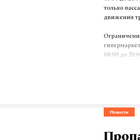
только пасс
движения тр
Ограничения
гипермаркет
08:00 до 20
самостоятел
В связи с п
возможны в
снизить пот
несколько м
Новости
отменяются 
Проп