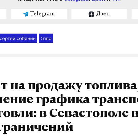
Telegram
Дзен
сергей собянин
пво
#
т на продажу топлива
нение графика трансп
говли: в Севастополе 
ограничений