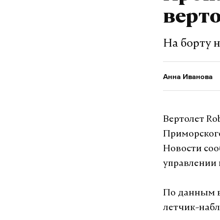
Подпишитесь н
верт
На борту 
Макс
Анна Иванова
севастополь
#
Вертолет Ro
Анна Иванова
ж
Приморского
Новости со
управлении 
По данным в
летчик-набл