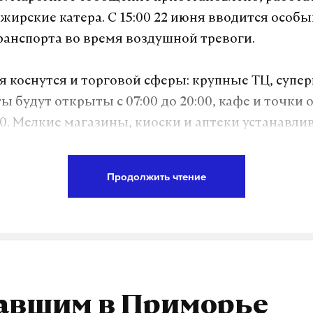
ажирские катера. С 15:00 22 июня вводится особ
анспорта во время воздушной тревоги.
 коснутся и торговой сферы: крупные ТЦ, супе
ы будут открыты с 07:00 до 20:00, кафе и точки 
:00. Мелкие магазины, киоски и аптеки устанавл
ьно. Уличное освещение в городе включаться не
Продолжить чтение
ерегрузом электрических сетей за пределами Сев
ременные отключения электроэнергии. Жителе
ребление и по возможности не использовать од
ощных приборов. Все массовые уличные мероп
до особого распоряжения.
авшим в Приморье