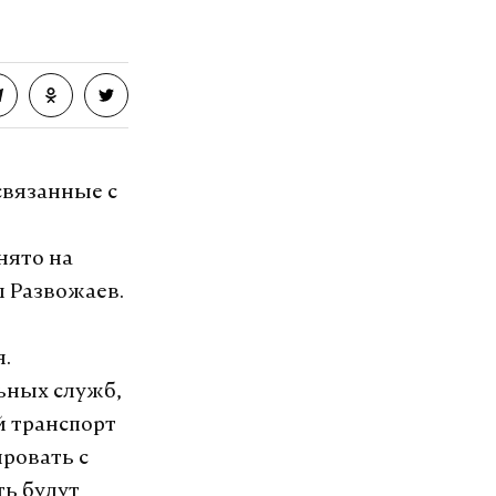
связанные с
нято на
 Развожаев.
я.
ьных служб,
 транспорт
ровать с
ть будут