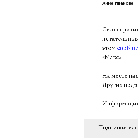
Анна Иванова
Силы проти
летательных
этом
сообщ
«Макс».
На месте па
Других подр
Информации
Подпишитесь н