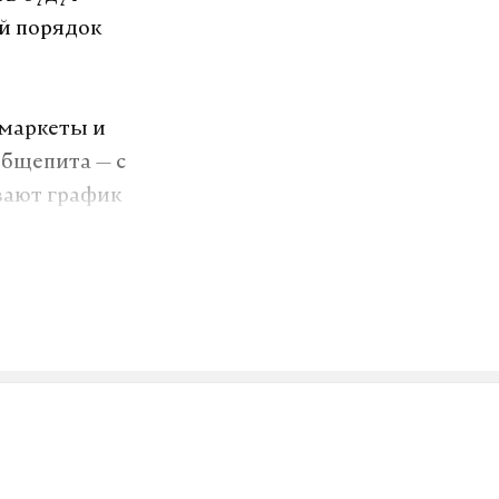
ый порядок
рмаркеты и
общепита — с
ивают график
 будет.
астополя
й призвали
новременно
риятия