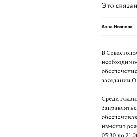
Это связан
Анна Иванова
В Севастопо
необходимос
обеспечение
заседании О
Среди главн
Заправлятьс
обеспечива
изменит реж
05:30 до 21