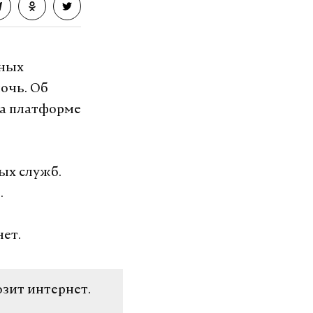
тных
очь. Об
на платформе
ых служб.
.
ет.
озит интернет.