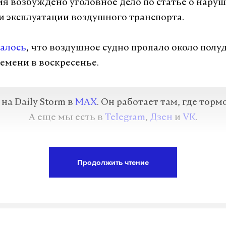
я возбуждено уголовное дело по статье о нару
и эксплуатации воздушного транспорта.
алось
, что воздушное судно пропало около полу
емени в воскресенье.
а Daily Storm в
MAX
. Он работает там, где торм
А еще мы есть в
Telegram
,
Дзен
и
VK
.
Telegram
Дзен
Продолжить чтение
е
вертолет
приморский край
#
#