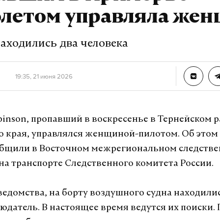
а Daily Storm в
MAX
. Он работает там, где торм
олетом управляла же
А еще мы есть в
Telegram
,
Дзен
и
VK
.
находились два человека
Telegram
Дзен
19:35, 21 июня 2026
безопасность
ограничения
#
#
binson, пропавший в воскресенье в Тернейском 
урналист отдела «undefined»
 края, управлялся женщиной-пилотом. Об этом
общили в Восточном межрегиональном следств
на транспорте Следственного комитета России.
едомства, на борту воздушного судна находилис
юдатель. В настоящее время ведутся их поиски.