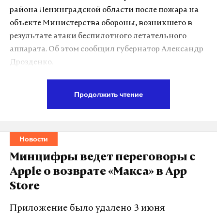
района Ленинградской области после пожара на
Дзен
VK
объекте Министерства обороны, возникшего в
результате атаки беспилотного летательного
шадаев
онлайн-платформа
минцифры
#
#
#
аппарата. Об этом сообщил губернатор Александр
Дрозденко.
Из них 390 человек помещены в пункты
Продолжить чтение
временного размещения, где им предоставлены
еда и вода, на месте дежурят медики. Еще 210
жителей уехали к родственникам.
Новости
В результате происшествия пострадали четыре
Минцифры ведет переговоры с
местных жителя, в том числе ребенок. Один
Apple о возврате «Макса» в App
человек госпитализирован, троим медицинская
Store
помощь оказана на месте. Губернатор подчеркнул,
что ситуация находится под контролем. Для
Приложение было удалено 3 июня