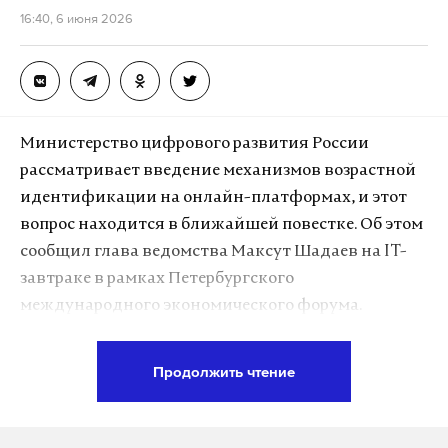
работает там, где тормозит интернет.
16:40, 6 июня 2026
А еще мы есть в
Telegram
,
Дзен
и
VK
.
Макс
Telegram
Дзен
VK
Министерство цифрового развития России
рассматривает введение механизмов возрастной
крым
деньги
владимир зеленский
#
#
#
идентификации на онлайн-платформах, и этот
вопрос находится в ближайшей повестке. Об этом
сообщил глава ведомства Максут Шадаев на IT-
завтраке в рамках Петербургского
международного экономического форума.
По словам министра, вопрос внедрения таких
Продолжить чтение
механизмов перед страной точно встанет. Он
отметил, что Европа и многие развитые
государства уже идут по пути жестких