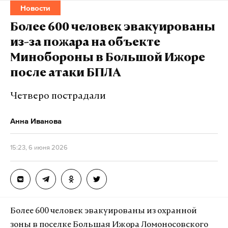
Новости
ограничений. Шадаев добавил, что Минцифры, в
частности, изучает опыт игровой онлайн-
Более 600 человек эвакуированы
платформы Roblox по введению возрастной
из-за пожара на объекте
идентификации.
Минобороны в Большой Ижоре
после атаки БПЛА
Роскомнадзор заблокировал Roblox 3
декабря. Администрация платформы «
выразила
Четверо пострадали
готовность к поэтапному приведению своей
работы» в соответствие с требованиями
Анна Иванова
российских законов.
15:23, 6 июня 2026
Подпишитесь на Daily Storm в
MAX
. Он
работает там, где тормозит интернет.
А еще мы есть в
Telegram
,
Дзен
и
VK
.
Более 600 человек эвакуированы из охранной
Макс
Telegram
зоны в поселке Большая Ижора Ломоносовского