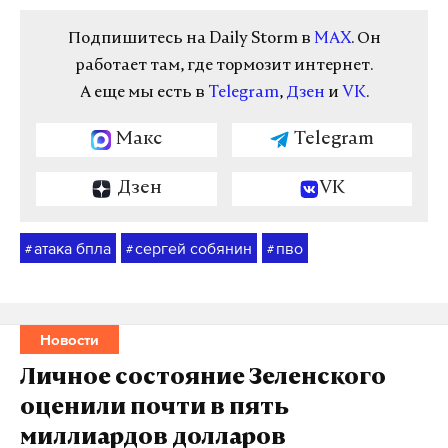
Подпишитесь на Daily Storm в
MAX
. Он
работает там, где тормозит интернет.
А еще мы есть в
Telegram
,
Дзен
и
VK
.
Макс
Telegram
Дзен
VK
атака бпла
сергей собянин
пво
#
#
#
Новости
Личное состояние Зеленского
оценили почти в пять
миллиардов долларов