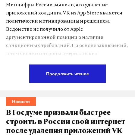
Макс
Telegram
Минцифры России заявило, что удаление
приложений холдинга VK из App Store является
Дзен
VK
политически мотивированным решением.
Ведомство не получило от Apple
франция
танкер
макрон
#
#
#
аргументированной позиции о наличии
санкционных требований. На основе заключений,
в том числе со стороны американских
юридических компаний, Минцифры
подтверждает отсутствие оснований для
Продолжить чтение
блокировки приложений VK.
По версии ведомства, американская корпорация
Новости
полностью игнорирует социально значимые
функции удаленных приложений, которые
В Госдуме призвали быстрее
используются для информирования россиян о
строить в России свой интернет
рисках происшествий.
после удаления приложений VK