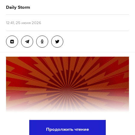
разработчики показали, что «без капризов Apple
Daily Storm
мы прекрасно живем».
«Не нравится, что Россия
справляется сама? Придется привыкнуть»
, —
12:41, 25 июня 2026
отметила она.
Пресс-секретарь президента России Дмитрий
Песков, комментируя ситуацию, посоветовал
активным пользователям сервисов VK
переходить с устройств на базе iOS на Android.
«Для тех, кто действительно является
активным пользователем сервиса, всегда
есть моментальное решение проблемы.
Перейдите на Android, перейдите на наши
системы»
, — сказал он.
Продолжить чтение
В России ожидают, что Apple предоставит