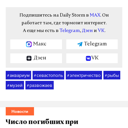
Подпишитесь на Daily Storm в
MAX
. Он
работает там, где тормозит интернет.
А еще мы есть в
Telegram
,
Дзен
и
VK
.
Макс
Telegram
Дзен
VK
аквариум
севастополь
электричество
рыбы
#
#
#
#
музей
развожаев
#
#
Новости
Число погибших при