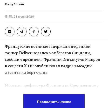
граждан РФ нет.
Daily Storm
15:45, 25 июня 2026
Подпишитесь на Daily Storm в
MAX
. Он
работает там, где тормозит интернет.
А еще мы есть в
Telegram
,
Дзен
и
VK
.
Макс
Telegram
Французские военные задержали нефтяной
танкер Deliver недалеко от берегов Сицилии,
Дзен
VK
сообщил президент Франции Эммануэль Макрон
в соцсети X. Он опубликовал кадры высадки
венесуэла
землетрясение
разрушения
#
#
#
десанта на борт судна.
Морская префектура Франции по Средиземному
морю уточнила, что танкер следовал из Приморска
под флагом Камеруна. По данным сервиса Marine
Продолжить чтение
Traffic, судно направлялось в Сингапур.