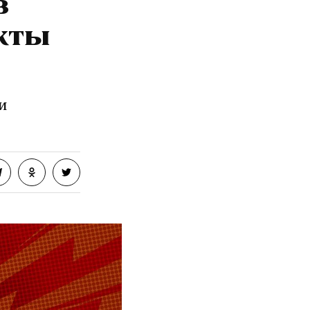
в
кты
и