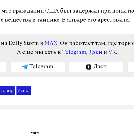
 что гражданин США был задержан при попытк
 вещества в тайнике. В январе его арестовали.
а Daily Storm в
MAX
. Он работает там, где торм
А еще мы есть в
Telegram
,
Дзен
и
VK
.
Telegram
Дзен
иговор
сша
#