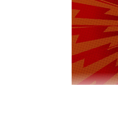
Заместитель
заявил, что
военную служ