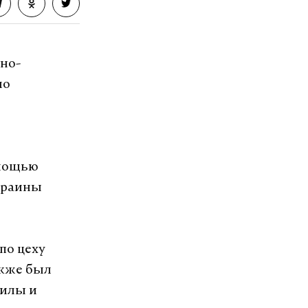
VK
но-
ло
омощью
краины
по цеху
акже был
силы и