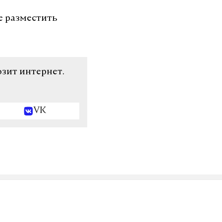
е разместить
озит интернет.
VK