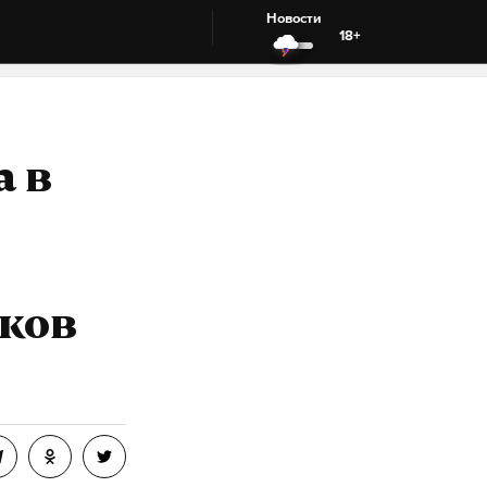
Новости
18+
а в
иков