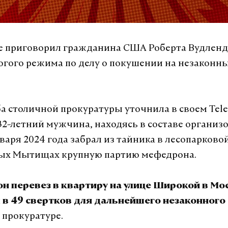
е приговорил гражданина США Роберта Вудленда 
огого режима по делу о покушении на незаконн
а столичной прокуратуры уточнила в своем Tele
 32-летний мужчина, находясь в составе организ
варя 2024 года забрал из тайника в лесопарковой
ых Мытищах крупную партию мефедрона.
н перевез в квартиру на улице Широкой в Мос
 в 49 свертков для дальнейшего незаконного
 прокуратуре.