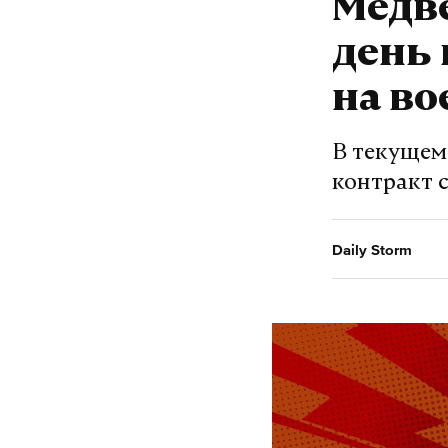
Медве
день
на во
В текущем
контракт 
Daily Storm