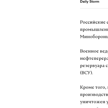
Daily Storm
Макс
Российские 
промышленно
минобороны 
#
Минобороны
Военное вед
нефтеперер
резервуара 
(ВСУ).
Кроме того,
производств
уничтожен у