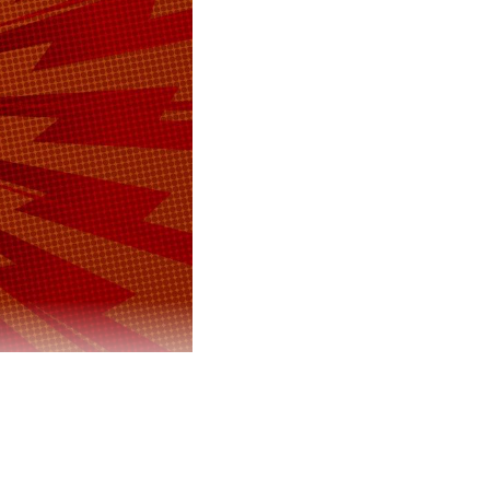
 Медведев
нтракт на
ал в ходе