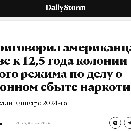
Daily Storm
риговорил американц
е к 12,5 года колонии
ого режима по делу о
конном сбыте наркот
али в январе 2024-го
в
20:25, 4 июля 2024