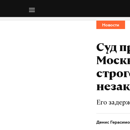
Новости
Суд п
Москв
строг
неза
Его задерж
Денис Герасимо