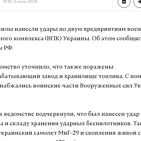
А еще мы есть в
Telegram
,
Дзен
и
VK
.
19:10, 4 июля 2024
Telegram
Дзен
силы нанесли удары по двум предприятиям воен
го комплекса (ВПК) Украины. Об этом сообщи
рф
армия
медведев
рф
#
#
#
 РФ.
омство уточнило, что также поражены
абатывающий завод и хранилище топлива. С п
снабжались воинские части Вооруженных сил У
 в ведомстве подчеркнули, что был нанесен удар 
а и складу хранения ударных беспилотников. Т
краинский самолет МиГ-29 и скопления живой 