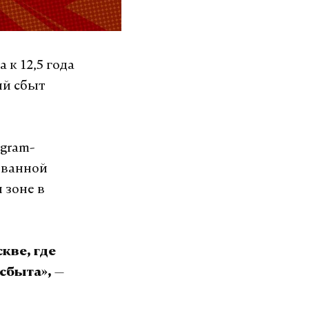
к 12,5 года
ый сбыт
gram-
ованной
 зоне в
кве, где
—
 сбыта»,