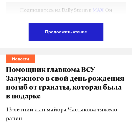
Подпишитесь на Daily Storm в
MAX
. Он
работает там, где тормозит интернет.
А еще мы есть в
Telegram
,
Дзен
и
VK
.
Продолжить чтение
Макс
Telegram
Дзен
VK
Новости
Помощник главкома ВСУ
Залужного в свой день рождения
погиб от гранаты, которая была
в подарке
Сообщается, что малыша доставили на стацию по
13-летний сын майора Частякова тяжело
борьбе с болезнями животных, сделали рентген.
ранен
Оказалось, что у тигренка сломана плечевая
кость. Его отправили в Хабаровск.