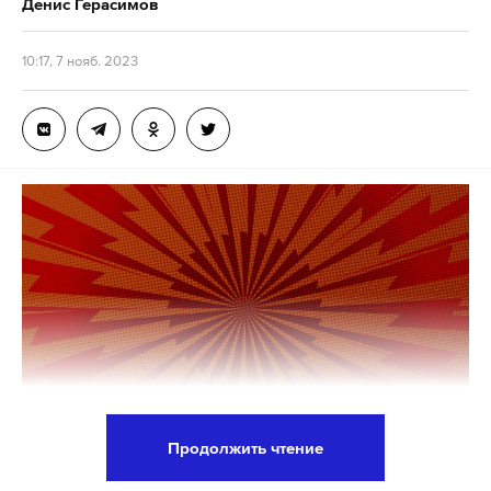
Денис Герасимов
Как тигренок, который родился примерно два-три
10:17, 7 нояб. 2023
месяца назад, оказался один на оживленной
дороге в метель — неизвестно. Тигрицу поблизости
не нашли.
В январе полицейским удалось спасти трех
медвежат, которых нашли в лесу в Коми вблизи
поселка Якуньель. Лесорубы случайно повредили
медвежью берлогу, когда ночью прокладывали
лежневку. Животных передали в Центр спасения
медвежат-сирот в Тверской области.
Продолжить чтение
«Послышалось тихое
рычание»: полицейские
Главнокомандующий Вооруженными силами