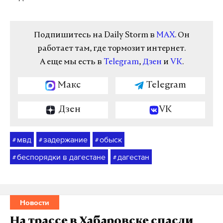
Подпишитесь на Daily Storm в
MAX
. Он
работает там, где тормозит интернет.
А еще мы есть в
Telegram
,
Дзен
и
VK
.
Макс
Telegram
Дзен
VK
мвд
задержание
обыск
#
#
#
беспорядки в дагестане
дагестан
#
#
Новости
На трассе в Хабаровске спасли