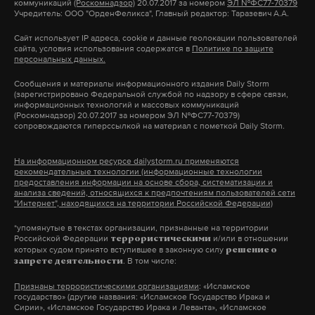
коммуникаций
(Роскомнадзор)
20.07.2017 за номером
ЭЛ №ФС77-70379
Макс
Telegram
Учредитель: ООО "ОрденФеликса", Главный редактор: Таразевич А.А.
Сайт использует IP адреса, cookie и данные геолокации пользователей
Дзен
VK
сайта, условия использования содержатся в
Политике по защите
персональных данных.
Сообщения и материалы информационного издания Daily Storm
дрон
крым
минобороны рф
черное море
#
#
#
#
(зарегистрировано Федеральной службой по надзору в сфере связи,
информационных технологий и массовых коммуникаций
украина
#
(Роскомнадзор) 20.07.2017 за номером ЭЛ №ФС77-70379)
сопровождаются гиперссылкой на материал с пометкой Daily Storm.
На информационном ресурсе dailystorm.ru применяются
рекомендательные технологии (информационные технологии
предоставления информации на основе сбора, систематизации и
анализа сведений, относящихся к предпочтениям пользователей сети
"Интернет", находящихся на территории Российской Федерации)
*упомянутые в текстах организации, признанные на территории
Российской Федерации
и/или в отношении
террористическими
которых судом принято вступившее в законную силу
решение о
. В том числе:
запрете деятельности
Признаны террористическими организациями
: «Исламское
государство» (другие названия: «Исламское Государство Ирака и
Сирии», «Исламское Государство Ирака и Леванта», «Исламское