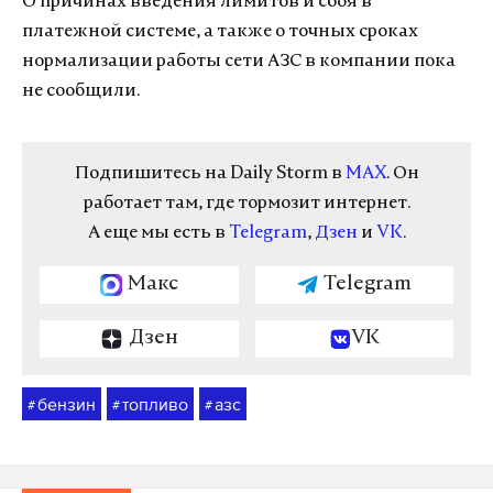
О причинах введения лимитов и сбоя в
платежной системе, а также о точных сроках
нормализации работы сети АЗС в компании пока
не сообщили.
Подпишитесь на Daily Storm в
MAX
. Он
работает там, где тормозит интернет.
А еще мы есть в
Telegram
,
Дзен
и
VK
.
Макс
Telegram
Дзен
VK
бензин
топливо
азс
#
#
#