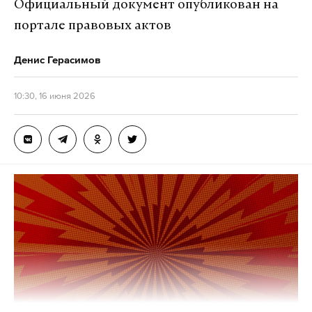
Официальный документ опубликован на
портале правовых актов
Пожар на заводе вспыхнул в результате атаки
беспилотного летательного аппарата. Ранее об
Денис Герасимов
этом информировал мэр столицы Сергей Собянин.
10:30, 16 июня 2026
По его данным, на подлете к Москве силами
противовоздушной обороны в общей сложности
было уничтожено 60 дронов.
Подпишитесь на Daily Storm в
MAX
. Он
работает там, где тормозит интернет.
А еще мы есть в
Telegram
,
Дзен
и
VK
.
Макс
Telegram
Дзен
VK