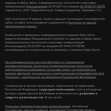
надзору в сфере связи, информационных технологий и массовых
из различных регионов страны, а также гости из
коммуникаций
(Роскомнадзор)
20.07.2017 за номером
ЭЛ №ФС77-70379
Учредитель: ООО "ОрденФеликса", Главный редактор: Таразевич А.А.
зарубежья.
Сайт использует IP адреса, cookie и данные геолокации пользователей
сайта, условия использования содержатся в
Политике по защите
Изюминкой стало старинное фотоателье,
персональных данных.
восстановленное по сохранившимся кадрам и
Сообщения и материалы информационного издания Daily Storm
эскизам. Площадка была посвящена работе
(зарегистрировано Федеральной службой по надзору в сфере связи,
информационных технологий и массовых коммуникаций
городских уличных театров XX века.
(Роскомнадзор) 20.07.2017 за номером ЭЛ №ФС77-70379)
сопровождаются гиперссылкой на материал с пометкой Daily Storm.
Атмосфера была создана замечательными
На информационном ресурсе dailystorm.ru применяются
профессиональными актерами, а гости
рекомендательные технологии (информационные технологии
предоставления информации на основе сбора, систематизации и
фестиваля с удовольствием включались в
анализа сведений, относящихся к предпочтениям пользователей сети
"Интернет", находящихся на территории Российской Федерации)
процесс и становились частью действия.
Посетители мероприятий и мастер-классов
*упомянутые в текстах организации, признанные на территории
Российской Федерации
и/или в отношении
террористическими
учились жонглировать, разгадывать шифры.
которых судом принято вступившее в законную силу
решение о
. В том числе:
запрете деятельности
Также можно было примерить костюмы ушедших
Признаны террористическими организациями
: «Исламское
государство» (другие названия: «Исламское Государство Ирака и