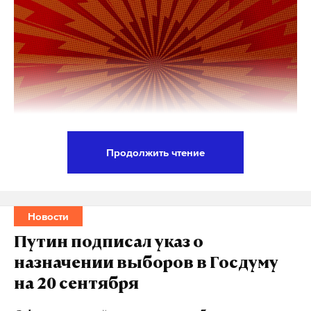
Продолжить чтение
Главное управление МЧС по Москве объявило о
полной ликвидации возгорания на территории
Московского нефтеперерабатывающего завода
Новости
(МНПЗ). В ведомстве подчеркнули, что обстановка
Путин подписал указ о
на объекте стабилизирована, а произошедший
назначении выборов в Госдуму
инцидент никак не отразился на
на 20 сентября
производственных процессах и
функционировании предприятия.