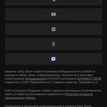
Автор монумента Мейрам Баймуханов завершил
москва
образование
колледж
#
#
#
свое выступление словами: «С возвращением,
Алексей Октябринович».
Алексей Балабанов родился в Свердловске (ныне
Екатеринбург) 25 февраля 1959 года, где провел
детство и юность. Режиссер скончался 18 мая 2013
года в Сестрорецке под Санкт-Петербургом.
Подпишитесь на Daily Storm в
MAX
. Он
работает там, где тормозит интернет.
Издание
«Daily Storm»
зарегистрировано Федеральной службой по
надзору в сфере связи, информационных технологий и массовых
А еще мы есть в
Telegram
,
Дзен
и
VK
.
коммуникаций
(Роскомнадзор)
20.07.2017 за номером
ЭЛ №ФС77-70379
Учредитель: ООО "ОрденФеликса", Главный редактор: Таразевич А.А.
Макс
Telegram
Сайт использует IP адреса, cookie и данные геолокации пользователей
сайта, условия использования содержатся в
Политике по защите
персональных данных.
Дзен
VK
Сообщения и материалы информационного издания Daily Storm