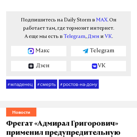
Подпишитесь на Daily Storm в
MAX
. Он
работает там, где тормозит интернет.
А еще мы есть в
Telegram
,
Дзен
и
VK
.
Макс
Telegram
Дзен
VK
младенец
смерть
ростов-на-дону
#
#
#
Новости
Фрегат «Адмирал Григорович»
применил предупредительную