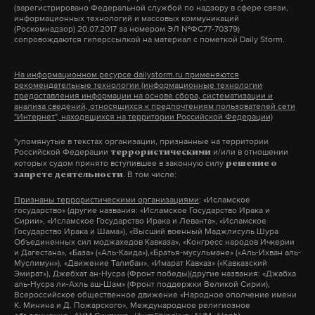
(зарегистрировано Федеральной службой по надзору в сфере связи,
информационных технологий и массовых коммуникаций
алексей балабанов
памятник
екатеринбург
#
#
#
(Роскомнадзор) 20.07.2017 за номером ЭЛ №ФС77-70379)
сопровождаются гиперссылкой на материал с пометкой Daily Storm.
На информационном ресурсе dailystorm.ru применяются
рекомендательные технологии (информационные технологии
предоставления информации на основе сбора, систематизации и
анализа сведений, относящихся к предпочтениям пользователей сети
"Интернет", находящихся на территории Российской Федерации)
*упомянутые в текстах организации, признанные на территории
Российской Федерации
и/или в отношении
террористическими
которых судом принято вступившее в законную силу
решение о
. В том числе:
запрете деятельности
Признаны террористическими организациями
: «Исламское
государство» (другие названия: «Исламское Государство Ирака и
Сирии», «Исламское Государство Ирака и Леванта», «Исламское
Государство Ирака и Шама»), «Высший военный Маджлисуль Шура
Объединенных сил моджахедов Кавказа», «Конгресс народов Ичкерии
и Дагестана», «База» («Аль-Каида»),«Братья-мусульмане» («Аль-Ихван аль-
Муслимун»), «Движение Талибан», «Имарат Кавказ» («Кавказский
Эмират»), Джебхат ан-Нусра (Фронт победы)(другие названия: «Джабха
аль-Нусра ли-Ахль аш-Шам» (Фронт поддержки Великой Сирии),
Всероссийское общественное движение «Народное ополчение имени
К. Минина и Д. Пожарского», Международное религиозное