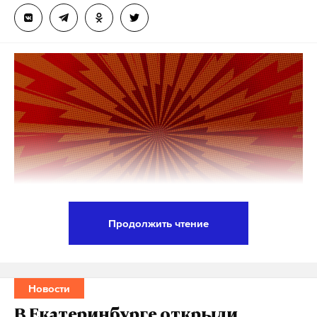
Макс
Telegram
Дзен
VK
москва
бензин
рф
#
#
#
Продолжить чтение
В преддверии старта приемной кампании более 50
колледжей Москвы 20 июня проведут единый
день открытых дверей, сообщила директор
Новости
колледжа архитектуры, дизайна и
В Екатеринбурге открыли