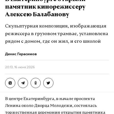
реинжиниринга №26 (26 КАДР) Юлия Соколина.
памятник кинорежиссеру
Алексею Балабанову
По ее словам, школьники смогут познакомиться с
актуальными профессиями, узнать о правилах
Скульптурная композиция, изображающая
поступления и пообщаться с преподавателями и
режиссера в грузовом трамвае, установлена
выпускниками. Это поможет им определиться с
рядом с домом, где он жил, и его школой
выбором будущей специальности, рассказала
Соколина Агентству городских новостей
Денис Герасимов
«Москва».
20:13, 16 июня 2026
В 26 КАДР посетителей ждут интерактивные
активности: создание дизайнерского тоннеля и
украшений из живых цветов, сборка макета
деревянного дома и прокладка воздушной линии
В центре Екатеринбурга, в начале проспекта
электропередачи. Абитуриенты также смогут
Ленина около Дворца Молодежи, состоялась
разработать собственную компьютерную игру и
торжественная церемония открытия памятника
попробовать собрать сифон на скорость.