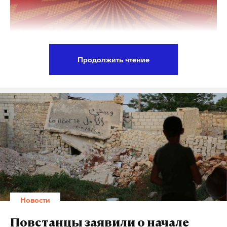
Продолжить чтение
Президенты Франции, США и Украины
Эммануэль Макрон, Дональд Трамп и Владимир
Зеленский провели трехстороннюю встречу. По
данным Киева, переговоры длились около 35
минут.
Зеленский также после встречи сообщил, что
разговор с Трампом и Макроном стал
продуктивным. После в своем Telegram-канале он
Новости
написал, что «все участники встречи хотят
завершить боевые действия справедливо и как
Повстанцы заявили о начале