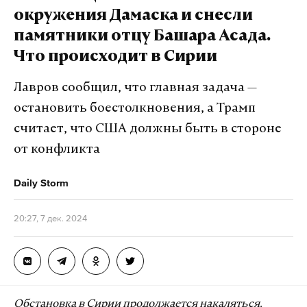
можно скорее».
окружения Дамаска и снесли
памятники отцу Башара Асада.
Затем политики отправились на церемонию
Что происходит в Сирии
открытия собора Нотр-Дам де Пари (Собора
Парижской Богоматери) после масштабной
Лавров сообщил, что главная задача —
реставрации. При пожаре в 2019 году огонь
остановить боестолкновения, а Трамп
уничтожил часть северной колокольни.
считает, что США должны быть в стороне
от конфликта
На церемонию были приглашены главы 160
государств и правительств. Среди них президент
Daily Storm
ФРГ Франк-Вальтер Штайнмайер, британский
принц Уильям, предприниматель Илон Маск и
20:27, 7 дек. 2024
другие известные личности.
Подпишитесь на Daily Storm в
MAX
. Он
работает там, где тормозит интернет.
Обстановка в Сирии продолжается накаляться,