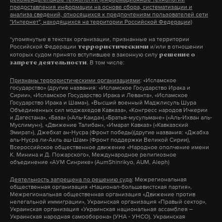
войсками и вооруженными повстанческими
предоставления информации на основе сбора, систематизации и
анализа сведений, относящихся к предпочтениям пользователей сети
формированиями. Те вошли в Алеппо, второй по
Подпишитесь на Daily Storm в
MAX
. Он
"Интернет", находящихся на территории Российской Федерации)
величине город Сирии, и взяли его под контроль.
работает там, где тормозит интернет.
*упомянутые в текстах организации, признанные на территории
Нынешние бои на северо-западе арабской
Российской Федерации
и/или в отношении
террористическими
А еще мы есть в
Telegram
,
Дзен
и
VK
.
которых судом принято вступившее в законную силу
решение о
республики — самые ожесточенные с марта 2020
. В том числе:
запрете деятельности
Макс
Telegram
года, когда при посредничестве России и Турции в
Признаны террористическими организациями
: «Исламское
Сирии было заключено перемирие.
государство» (другие названия: «Исламское Государство Ирака и
Дзен
VK
Сирии», «Исламское Государство Ирака и Леванта», «Исламское
Государство Ирака и Шама»), «Высший военный Маджлисуль Шура
Объединенных сил моджахедов Кавказа», «Конгресс народов Ичкерии
и Дагестана», «База» («Аль-Каида»),«Братья-мусульмане» («Аль-Ихван аль-
Подпишитесь на Daily Storm в
MAX
. Он
импичмент
юн сок ель
южная корея
Муслимун»), «Движение Талибан», «Имарат Кавказ» («Кавказский
#
#
#
Эмират»), Джебхат ан-Нусра (Фронт победы)(другие названия: «Джабха
работает там, где тормозит интернет.
аль-Нусра ли-Ахль аш-Шам» (Фронт поддержки Великой Сирии),
Всероссийское общественное движение «Народное ополчение имени
А еще мы есть в
Telegram
,
Дзен
и
VK
.
К. Минина и Д. Пожарского», Международное религиозное
объединение «АУМ Синрике» (AumShinrikyo, AUM, Aleph)
Макс
Telegram
Деятельность запрещена по решению суда
: Межрегиональная
общественная организация «Национал-большевистская партия»,
Межрегиональная общественная организация «Движение против
Дзен
VK
нелегальной иммиграции», Украинская организация «Правый сектор»,
Украинская организация «Украинская национальная ассамблея –
Украинская народная самооборона» (УНА - УНСО), Украинская