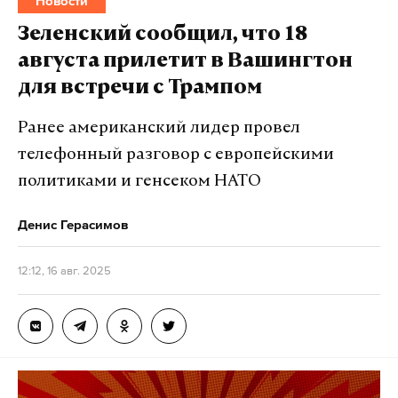
Новости
Предварительной причиной называют
нарушение правил техники безопасности на
Зеленский сообщил, что 18
предприятии. 18 августа в регионе объявлен днем
августа прилетит в Вашингтон
траура.
для встречи с Трампом
Ранее американский лидер провел
Подпишитесь на Daily Storm в
MAX
. Он
телефонный разговор с европейскими
работает там, где тормозит интернет.
политиками и генсеком НАТО
А еще мы есть в
Telegram
,
Дзен
и
VK
.
Денис Герасимов
Макс
Telegram
12:12, 16 авг. 2025
Дзен
VK
рязанская область
взрыв
погибшие
#
#
#