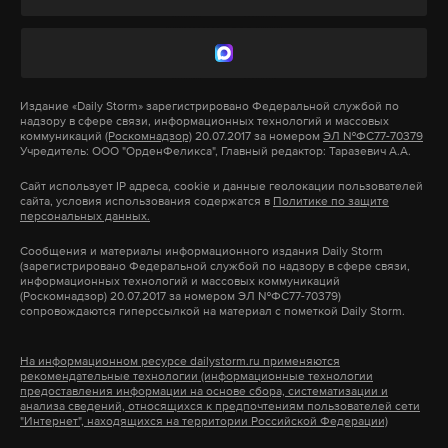
Макс
Telegram
Кузнецов отметил, что на Чукотке также
развивают сельское хозяйство, чтобы
Дзен
VK
производить все что можно самостоятельно.
Издание
«Daily Storm»
зарегистрировано Федеральной службой по
надзору в сфере связи, информационных технологий и массовых
коммуникаций
(Роскомнадзор)
20.07.2017 за номером
ЭЛ №ФС77-70379
дональд трамп
аляска
дмитрий медведев
Учредитель: ООО "ОрденФеликса", Главный редактор: Таразевич А.А.
#
#
#
В состав Чукотского автономного округа входит
остров Ратманова, от которого до
владимир путин
Сайт использует IP адреса, cookie и данные геолокации пользователей
#
сайта, условия использования содержатся в
Политике по защите
острова Крузенштерна в составе штата
персональных данных.
Аляска расстояние по морю составляет менее
Сообщения и материалы информационного издания Daily Storm
четырех километров.
(зарегистрировано Федеральной службой по надзору в сфере связи,
информационных технологий и массовых коммуникаций
(Роскомнадзор) 20.07.2017 за номером ЭЛ №ФС77-70379)
сопровождаются гиперссылкой на материал с пометкой Daily Storm.
Ранее по пути на Аляску Путин посетил
Магаданскую область. Там он побывал на
На информационном ресурсе dailystorm.ru применяются
промышленном предприятии.
рекомендательные технологии (информационные технологии
предоставления информации на основе сбора, систематизации и
анализа сведений, относящихся к предпочтениям пользователей сети
"Интернет", находящихся на территории Российской Федерации)