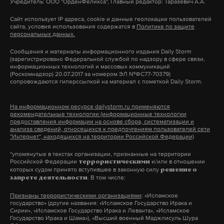
Учредитель: ООО "ОрденФеликса", Главный редактор: Таразевич А.А.
Дзен
VK
Сайт использует IP адреса, cookie и данные геолокации пользователей
сайта, условия использования содержатся в
Политике по защите
персональных данных.
птаха
масоны
рэпер
#
#
#
Сообщения и материалы информационного издания Daily Storm
(зарегистрировано Федеральной службой по надзору в сфере связи,
информационных технологий и массовых коммуникаций
(Роскомнадзор) 20.07.2017 за номером ЭЛ №ФС77-70379)
сопровождаются гиперссылкой на материал с пометкой Daily Storm.
На информационном ресурсе dailystorm.ru применяются
рекомендательные технологии (информационные технологии
предоставления информации на основе сбора, систематизации и
анализа сведений, относящихся к предпочтениям пользователей сети
"Интернет", находящихся на территории Российской Федерации)
*упомянутые в текстах организации, признанные на территории
Российской Федерации
и/или в отношении
террористическими
которых судом принято вступившее в законную силу
решение о
. В том числе:
запрете деятельности
Признаны террористическими организациями
: «Исламское
государство» (другие названия: «Исламское Государство Ирака и
Сирии», «Исламское Государство Ирака и Леванта», «Исламское
Государство Ирака и Шама»), «Высший военный Маджлисуль Шура