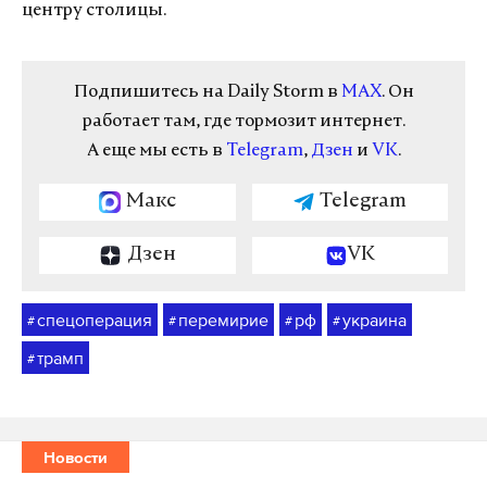
центру столицы.
Подпишитесь на Daily Storm в
MAX
. Он
работает там, где тормозит интернет.
А еще мы есть в
Telegram
,
Дзен
и
VK
.
Макс
Telegram
Дзен
VK
спецоперация
перемирие
рф
украина
#
#
#
#
трамп
#
Новости