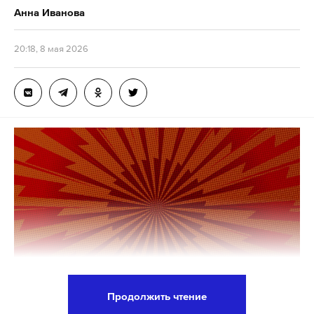
Анна Иванова
Подпишитесь на Daily Storm в
MAX
. Он
20:18, 8 мая 2026
работает там, где тормозит интернет.
А еще мы есть в
Telegram
,
Дзен
и
VK
.
Макс
Telegram
Дзен
VK
пентагон
нло
сша
#
#
#
Продолжить чтение