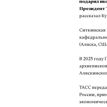
подарил ик
Президент 
рассказал Ку
Ситкинская 
кафедрально
(Аляска, СШ
В 2025 году
архиепископ
Аляскинског
ТАСС переда
России, при
экономическ