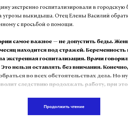
ину экстренно госпитализировали в городскую 
за угрозы выкидыша. Отец Елены Василий обрат
ному с просьбой о помощи.
тории самое важное — не допустить беды. Же
месяц находится под стражей. Беременность
а экстренная госпитализация. Врачи говорил
Это нельзя оставлять без внимания. Конечно,
браться во всех обстоятельствах дела. Но н
зволит следствию продолжать работу, при это
зможность находиться под медицинским на
, — отметила Лантратова.
здоровье и малыша»
Продолжить чтение
ращении уполномоченный просит Следственный
 изучить ситуацию, проверить медицинские до