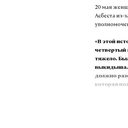
20 мая женщ
Асбеста из-
уполномочен
«В этой ис
четвертый 
тяжело. Был
выкидыша. 
должно разо
которая по
женщине во
сохранить 
В своем об
внимательно