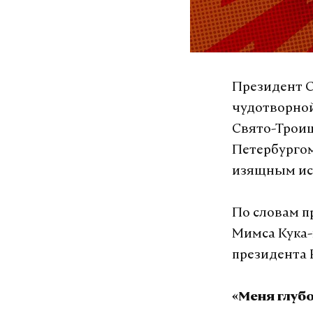
Президент С
чудотворной
Свято-Троиц
Петербургом
изящным ис
По словам п
Мимса Кука-
президента 
«Меня глубо