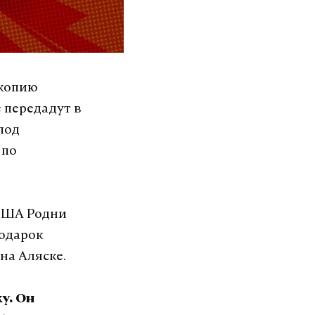
 копию
 передадут в
под
 по
 США Родни
подарок
на Аляске.
у. Он