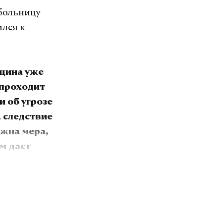
больницу
ился к
нщина уже
 проходит
и об угрозе
 следствие
ужна мера,
м даст
блюдением,
 комитет
кументы,