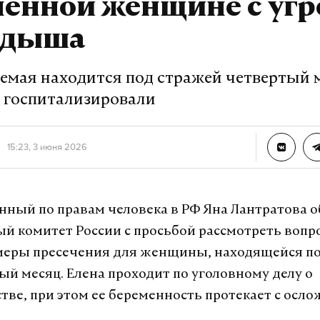
менной женщине с угр
идыша
емая находится под стражей четвертый м
е госпитализировали
15:23, 3 июня 2026
ный по правам человека в РФ Яна Лантратова о
й комитет России с просьбой рассмотреть вопро
меры пресечения для женщины, находящейся по
ый месяц. Елена проходит по уголовному делу о
ве, при этом ее беременность протекает с осл