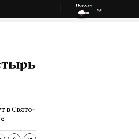
Новости
18+
стырь
т в Свято-
не