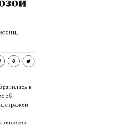
озой
есяц,
братилась в
с об
д стражей
ожнениями.