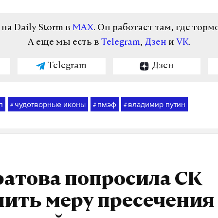
а Daily Storm в
MAX
. Он работает там, где торм
А еще мы есть в
Telegram
,
Дзен
и
VK
.
Telegram
Дзен
п
чудотворные иконы
пмэф
владимир путин
#
#
#
атова попросила СК
нить меру пресечения