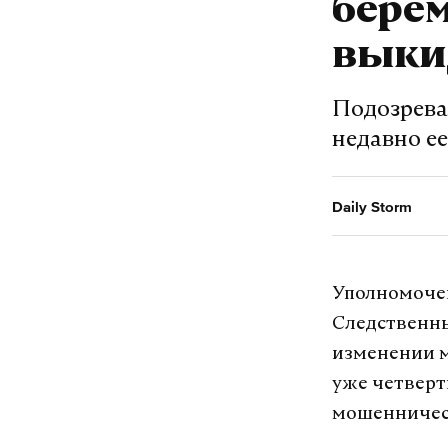
бере
вык
Подозрева
недавно е
Daily Storm
Уполномочен
Следственны
изменении 
уже четверт
мошенничест