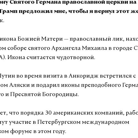
ону Святого Германа православной церкви на 
Трамп предложил мне, чтобы я вернул этот же
к.
икона Божией Матери — православный лик, нах
м соборе святого Архангела Михаила в городе 
А). Икона считается чудотворной.
 Путин во время визита в Анкоридж встретился с
ом Аляски и подарил иконы преподобного Герм
о и Пресвятой Богородицы.
ет, что порядка 30 американских компаний, ра
мут участие в Петербургском международном
ом форуме в этом году.