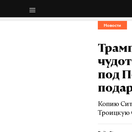
Новости
Трамп
чудо
под П
подар
Копию Сит
Троицкую 