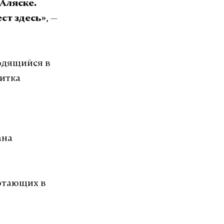
Аляске.
, —
ст здесь»
одящийся в
Ситка
ана
ботающих в