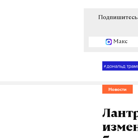
Подпишитесь н
Макс
дональд трам
#
Новости
Лантр
изме