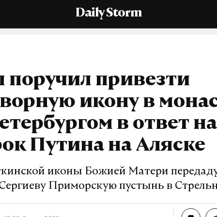
Daily Storm
 поручил привезти
творную икону в мона
етербургом в ответ на
ок Путина на Аляске
кинской иконы Божией Матери передаду
Сергиеву Приморскую пустынь в Стрель