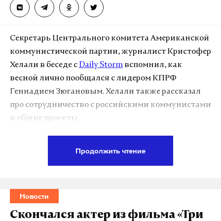
Секретарь Центрального комитета Американской
коммунистической партии, журналист Кристофер
Хелали в беседе с
Daily Storm
вспомнил, как
весной лично пообщался с лидером КПРФ
Геннадием Зюгановым. Хелали также рассказал
про сотрудничество с российскими коммунистами
и общие проекты.
Представитель Американской коммунистической
Продолжить чтение
партии заявил, что сотрудничество коммунистов
США и России продолжается и никогда не
заканчивалось. Он напомнил, что его
Новости
однопартийцы посещают Донбасс с 2014 года.
Скончался актер из фильма «Три