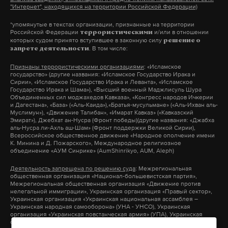
"Интернет", находящихся на территории Российской Федерации)
здания Казанского кремля без креста. Чтобы
учесть различные точки зрения, Банк России
*упомянутые в текстах организации, признанные на территории
Российской Федерации
и/или в отношении
террористическими
организовал народное онлайн-голосование за
которых судом принято вступившее в законную силу
решение о
. В том числе:
запрете деятельности
символы для новой банкноты.
Признаны террористическими организациями
: «Исламское
государство» (другие названия: «Исламское Государство Ирака и
Сирии», «Исламское Государство Ирака и Леванта», «Исламское
Подпишитесь на Daily Storm в
MAX
. Он
Государство Ирака и Шама»), «Высший военный Маджлисуль Шура
Объединенных сил моджахедов Кавказа», «Конгресс народов Ичкерии
работает там, где тормозит интернет.
и Дагестана», «База» («Аль-Каида»),«Братья-мусульмане» («Аль-Ихван аль-
Муслимун»), «Движение Талибан», «Имарат Кавказ» («Кавказский
А еще мы есть в
Telegram
,
Дзен
и
VK
.
Эмират»), Джебхат ан-Нусра (Фронт победы)(другие названия: «Джабха
аль-Нусра ли-Ахль аш-Шам» (Фронт поддержки Великой Сирии),
Всероссийское общественное движение «Народное ополчение имени
Макс
Telegram
К. Минина и Д. Пожарского», Международное религиозное
объединение «АУМ Синрике» (AumShinrikyo, AUM, Aleph)
Дзен
VK
Деятельность запрещена по решению суда
: Межрегиональная
общественная организация «Национал-большевистская партия»,
Межрегиональная общественная организация «Движение против
нелегальной иммиграции», Украинская организация «Правый сектор»,
банк россии
набиуллина
купюры
#
#
#
Украинская организация «Украинская национальная ассамблея –
Украинская народная самооборона» (УНА - УНСО), Украинская
организация «Украинская повстанческая армия» (УПА), Украинская
организация «Тризуб им. Степана Бандеры», Украинская организация