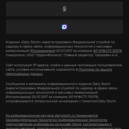
Набиуллина сообщила, что работа над дизайном
купюры ведется активно, все пожелания граждан
были учтены. Она отметила, что Банк России
работает над тем, чтобы банкнота была не только
функциональной, но и визуально
привлекательной.
Издание
«Daily Storm»
зарегистрировано Федеральной службой по
надзору в сфере связи, информационных технологий и массовых
коммуникаций
(Роскомнадзор)
20.07.2017 за номером
ЭЛ №ФС77-70379
Учредитель: ООО "ОрденФеликса", Главный редактор: Таразевич А.А.
Набиуллина также уточнила, что на банкноте
может быть размещено не одно изображение, а
Сайт использует IP адреса, cookie и данные геолокации пользователей
сайта, условия использования содержатся в
Политике по защите
несколько, и решение о том, какие символы будут
персональных данных.
на ней представлены и в каком порядке, примут
Сообщения и материалы информационного издания Daily Storm
художники Центробанка.
(зарегистрировано Федеральной службой по надзору в сфере связи,
информационных технологий и массовых коммуникаций
(Роскомнадзор) 20.07.2017 за номером ЭЛ №ФС77-70379)
сопровождаются гиперссылкой на материал с пометкой Daily Storm.
В 2023 году выпуск обновленной купюры
номиналом 1000 рублей был приостановлен.
На информационном ресурсе dailystorm.ru применяются
Причиной стала негативная реакция
рекомендательные технологии (информационные технологии
предоставления информации на основе сбора, систематизации и
общественности на изображение храмового
анализа сведений, относящихся к предпочтениям пользователей сети