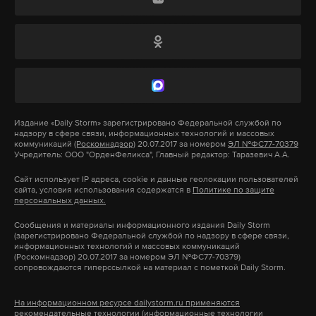
рублей и повышать зарплату не намерен. Во-
первых, это запредельные суммы, и у каждой
должности есть потолок», — продолжил Савельев.
Впрочем, как заявил Daily Storm заслуженный
пилот РФ Сергей Кругликов, отработавший 42
Издание
«Daily Storm»
зарегистрировано Федеральной службой по
года в «Аэрофлоте», ситуация в компании обстоит
надзору в сфере связи, информационных технологий и массовых
иначе.
коммуникаций
(Роскомнадзор)
20.07.2017 за номером
ЭЛ №ФС77-70379
Учредитель: ООО "ОрденФеликса", Главный редактор: Таразевич А.А.
Сайт использует IP адреса, cookie и данные геолокации пользователей
«Дело в том, что методы запугивания есть, и они
сайта, условия использования содержатся в
Политике по защите
персональных данных.
бывают разные. В том числе и административного
давления. Я сам отлетал 42 года в «Аэрофлоте» и
Сообщения и материалы информационного издания Daily Storm
(зарегистрировано Федеральной службой по надзору в сфере связи,
могу сказать, что подобное было уже не раз. Люди
информационных технологий и массовых коммуникаций
(Роскомнадзор) 20.07.2017 за номером ЭЛ №ФС77-70379)
уходят из-за социального пакета и в большей
сопровождаются гиперссылкой на материал с пометкой Daily Storm.
части из-за его невыполнения. Система оплаты в
«Аэрофлоте» не носит контрактного характера», —
На информационном ресурсе dailystorm.ru применяются
рекомендательные технологии (информационные технологии