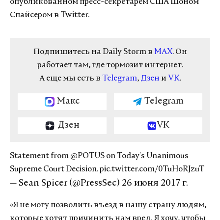
опубликованном пресс-секретарем США Шоном
Спайсером в Twitter.
Подпишитесь на Daily Storm в
MAX
. Он
работает там, где тормозит интернет.
А еще мы есть в
Telegram
,
Дзен
и
VK
.
Макс
Telegram
Дзен
VK
Statement from
@POTUS
on Today's Unanimous
Supreme Court Decision.
pic.twitter.com/0TuHoRJzuT
— Sean Spicer (@PressSec)
26 июня 2017 г.
«Я не могу позволить въезд в нашу страну людям,
которые хотят причинить нам вред. Я хочу, чтобы