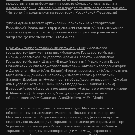
сказал Кругликов.
предоставления информации на основе сбора, систематизации и
анализа сведений, относящихся к предпочтениям пользователей сети
"Интернет", находящихся на территории Российской Федерации)
«Оплата производится сдельно. То есть по налету.
*упомянутые в текстах организации, признанные на территории
Он же в свою очередь не зависит от желания и
Российской Федерации
и/или в отношении
террористическими
возможности летчика. Все зависит от
которых судом принято вступившее в законную силу
решение о
. В том числе:
запрете деятельности
администрации. В других же странах ситуация
Признаны террористическими организациями
: «Исламское
прозрачная», — пояснил он причины ухода
государство» (другие названия: «Исламское Государство Ирака и
сотрудников. Что же касается уровня
Сирии», «Исламское Государство Ирака и Леванта», «Исламское
Государство Ирака и Шама»), «Высший военный Маджлисуль Шура
ежемесячной зарплаты, то названные
Объединенных сил моджахедов Кавказа», «Конгресс народов Ичкерии
и Дагестана», «База» («Аль-Каида»),«Братья-мусульмане» («Аль-Ихван аль-
Савельевым суммы, по словам собеседника Daily
Муслимун»), «Движение Талибан», «Имарат Кавказ» («Кавказский
Эмират»), Джебхат ан-Нусра (Фронт победы)(другие названия: «Джабха
Storm, явно далеки от реальности.
аль-Нусра ли-Ахль аш-Шам» (Фронт поддержки Великой Сирии),
Всероссийское общественное движение «Народное ополчение имени
К. Минина и Д. Пожарского», Международное религиозное
«Эта цифра озвучена по компенсационным
объединение «АУМ Синрике» (AumShinrikyo, AUM, Aleph)
выплатам в связи с тем, что пять лет не
Деятельность запрещена по решению суда
: Межрегиональная
общественная организация «Национал-большевистская партия»,
индексировалась зарплата. Это будет
Межрегиональная общественная организация «Движение против
единовременная выплата. Командиру корабля
нелегальной иммиграции», Украинская организация «Правый сектор»,
Украинская организация «Украинская национальная ассамблея –
столько-то, второму пилоту столько-то. Хочу
Украинская народная самооборона» (УНА - УНСО), Украинская