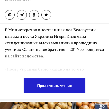
В Министерство иностранных дел Белоруссии
вызвали посла Украины Игоря Кизима за
«тенденциозные высказывания» о прошедших
учениях «Славянское братство — 2017», сообщается
на сайте ведомства.
«Послу Украины было указано на то, что
сделанные им заявления не отвечают высокому
уровню дружественных отношений между
Продолжить чтение
Республикой Беларусь и Украиной, являются
некорректными и содержат необоснованные
обвинения Республики Беларусь в несоблюдении