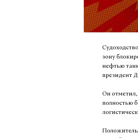
Судоходство
зону блокир
нефтью танк
президент Д
Он отметил,
полностью б
логистическ
Положительн