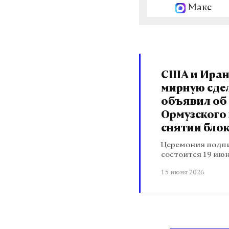
Макс
США и Иран
мирную сдел
объявил об
Ормузского
снятии бло
Церемония подп
состоится 19 ию
15 июня 2026