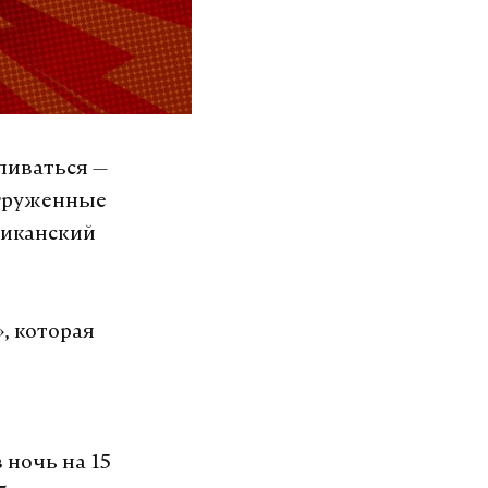
ливаться —
 груженные
ериканский
, которая
 ночь на 15