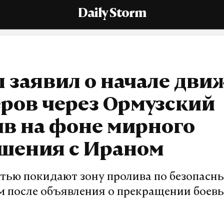
Daily Storm
 заявил о начале дви
ров через Ормузский
в на фоне мирного
ашения с Ираном
фтью покидают зону пролива по безопасн
 после объявления о прекращении боев