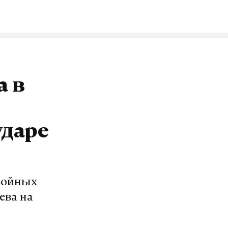
а в
ударе
войных
ева на