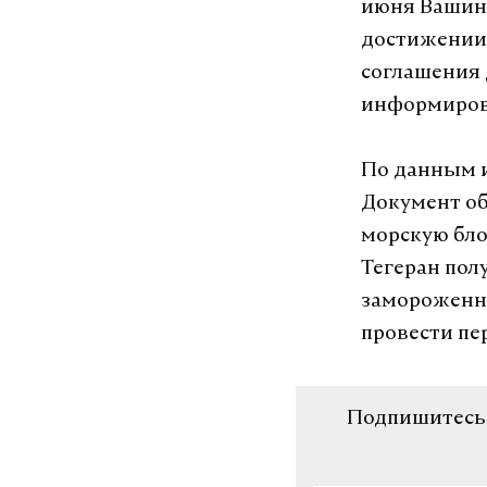
июня Вашинг
достижении
соглашения 
информиров
По данным и
Документ об
морскую бло
Тегеран пол
замороженны
провести пе
Подпишитесь н