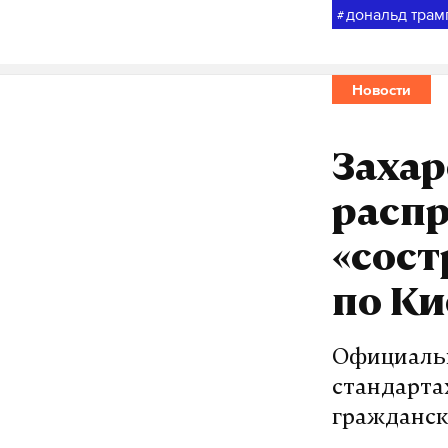
дональд трам
#
Новости
Захар
расп
«сост
по Ки
Официальн
стандарта
гражданск