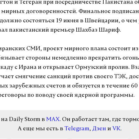
тон и Тегеран при посредничестве Пакистана о
 мирных договоренностей. Финальное подписа
должно состояться 19 июня в Швейцарии, о чем
ал пакистанский премьер Шахбаз Шариф.
ранских СМИ, проект мирного плана состоит из 
язывает стороны немедленно прекратить огонь
каду с Ирана и открывает Ормузский пролив. В
учает смягчение санкций против своего ТЭК, дос
х зарубежных счетов и обязуется в течение 60
реговоры по поводу своей ядерной программы.
а Daily Storm в
MAX
. Он работает там, где торм
А еще мы есть в
Telegram
,
Дзен
и
VK
.