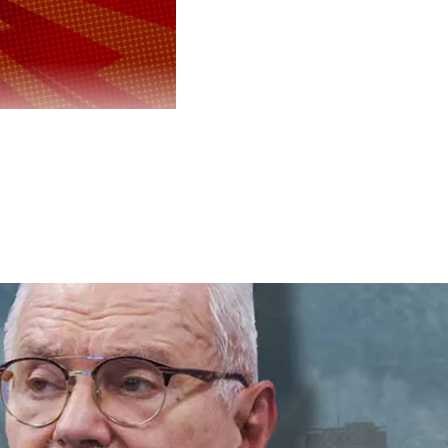
ла, что
ных дел
ив
енность на
 Украины
огибших в
ва
ло даже