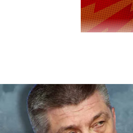
Официальный
президент 
Жан-Ноэль Б
российские 
По словам д
Москву, про
(ВСУ) на ми
Старобельск
подчеркнула