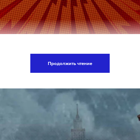
 представитель МИД РФ Мария Захарова заяви
Франции Эмманюэль Макрон и министр иностран
Продолжить чтение
арро присоединились к фальсификации, обвин
войска в ударе по Киево-Печерской лавре.
ипломата, Париж мгновенно возложил ответств
игнорировав реальные атаки Вооруженных сил
рное население российских регионов, включая п
е и обстрел музея обороны Севастополя. Захаро
, что от французского руководства не прозвуча