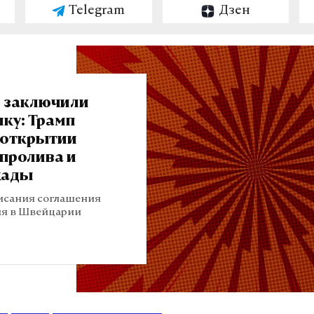
Telegram
Дзен
 заключили
ку: Трамп
 открытии
 пролива и
кады
исания соглашения
ня в Швейцарии