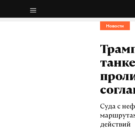
Новости
Трамп
танке
проли
согл
Суда с не
маршрутам
действий