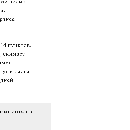
бъявили о
ние
 ранее
14 пунктов.
, снимает
замен
туп к части
 дней
озит интернет.