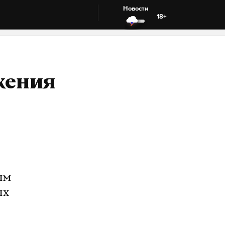
Новости
18+
жения
ым
ых