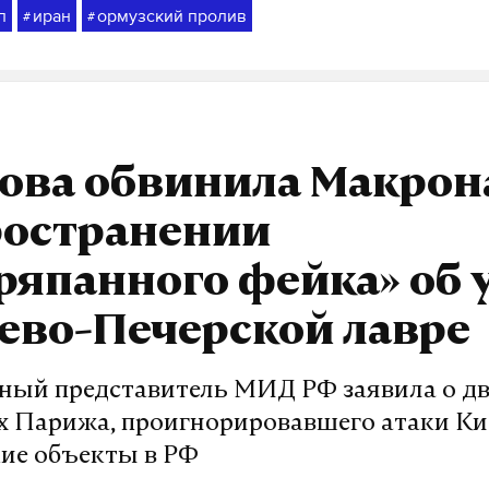
п
иран
ормузский пролив
#
#
ова обвинила Макрон
ространении
ряпанного фейка» об 
ево-Печерской лавре
ый представитель МИД РФ заявила о д
х Парижа, проигнорировавшего атаки Ки
ие объекты в РФ