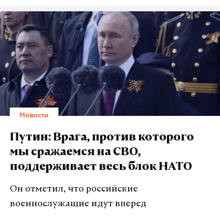
чувствами гордости и любви к своей стране, с
пониманием общего долга защищать интересы и
будущее Родины, а также с искренней сыновней
благодарностью великому поколению
победителей. Он подчеркнул, что забота об
Отчизне объединяет всю страну и весь народ
России, а сохранение памяти о событиях Великой
Отечественной войны, ее подлинной истории и
Новости
истинных героях является делом чести.
Путин: Врага, против которого
О вкладе СССР в разгром нацизма
мы сражаемся на СВО,
поддерживает весь блок НАТО
По словам российского лидера, подвиг советского
народа всегда будет помниться, поскольку
Он отметил, что российские
именно он внес решающий вклад в разгром
военнослужащие идут вперед
нацизма, спас свою страну и весь мир, положил