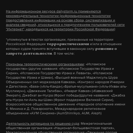
На информационном ресурсе dailystorm.ru применяются
рекомендательные технологии (информационные технологии
предоставления информации на основе сбора, систематизации и
анализа сведений, относящихся к предпочтениям пользователей сети
"Интернет", находящихся на территории Российской Федерации)
*упомянутые в текстах организации, признанные на территории
Российской Федерации
и/или в отношении
террористическими
которых судом принято вступившее в законную силу
решение о
. В том числе:
запрете деятельности
Признаны террористическими организациями
: «Исламское
государство» (другие названия: «Исламское Государство Ирака и
Сирии», «Исламское Государство Ирака и Леванта», «Исламское
Государство Ирака и Шама»), «Высший военный Маджлисуль Шура
Объединенных сил моджахедов Кавказа», «Конгресс народов Ичкерии
и Дагестана», «База» («Аль-Каида»),«Братья-мусульмане» («Аль-Ихван аль-
Муслимун»), «Движение Талибан», «Имарат Кавказ» («Кавказский
Эмират»), Джебхат ан-Нусра (Фронт победы)(другие названия: «Джабха
аль-Нусра ли-Ахль аш-Шам» (Фронт поддержки Великой Сирии),
Всероссийское общественное движение «Народное ополчение имени
К. Минина и Д. Пожарского», Международное религиозное
объединение «АУМ Синрике» (AumShinrikyo, AUM, Aleph)
Деятельность запрещена по решению суда
: Межрегиональная
общественная организация «Национал-большевистская партия»,
Межрегиональная общественная организация «Движение против