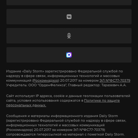
ВС РФ нанесут массированный ракетный удар по
Подпишитесь на Daily Storm в
MAX
. Он
центру столицы.
работает там, где тормозит интернет.
А еще мы есть в
Telegram
,
Дзен
и
VK
.
Подпишитесь на Daily Storm в
MAX
. Он
Макс
Telegram
работает там, где тормозит интернет.
А еще мы есть в
Telegram
,
Дзен
и
VK
.
Дзен
VK
Макс
Telegram
Издание
«Daily Storm»
зарегистрировано Федеральной службой по
надзору в сфере связи, информационных технологий и массовых
пентагон
нло
сша
#
#
#
коммуникаций
(Роскомнадзор)
20.07.2017 за номером
ЭЛ №ФС77-70379
Дзен
VK
Учредитель: ООО "ОрденФеликса", Главный редактор: Таразевич А.А.
Сайт использует IP адреса, cookie и данные геолокации пользователей
сайта, условия использования содержатся в
Политике по защите
спецоперация
перемирие
рф
украина
#
#
#
#
персональных данных.
трамп
#
Сообщения и материалы информационного издания Daily Storm
(зарегистрировано Федеральной службой по надзору в сфере связи,
информационных технологий и массовых коммуникаций
(Роскомнадзор) 20.07.2017 за номером ЭЛ №ФС77-70379)
сопровождаются гиперссылкой на материал с пометкой Daily Storm.