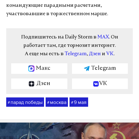
командующие парадными расчетами,
участвовавшие в торжественном марше.
Подпишитесь на Daily Storm в
MAX
. Он
работает там, где тормозит интернет.
А еще мы есть в
Telegram
,
Дзен
и
VK
.
Макс
Telegram
Дзен
VK
парад победы
москва
9 мая
#
#
#