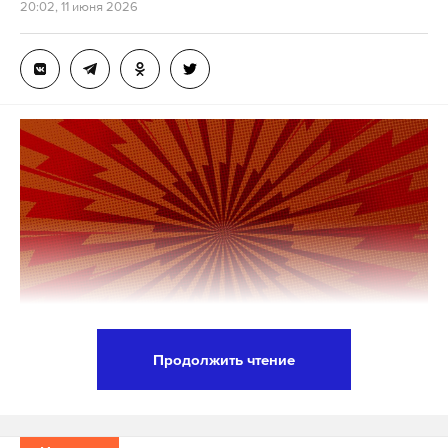
20:02, 11 июня 2026
За прошедшее время случаев выбросов
нефтепродуктов не зафиксировано, на
космических снимках в районе крушения
танкеров подтвержденных пятен не выявлено,
подчеркнули в правительстве.
По данным пресс-службы, с начала работ очищено
более 3,6 тысячи километров береговой линии, в
том числе повторно. Вывезено около 185,3 тысячи
тонн загрязненного песка и грунта.
Подпишитесь на Daily Storm в
MAX
. Он
Продолжить чтение
работает там, где тормозит интернет.
Партия канцлера Германии Фридриха Мерца
А еще мы есть в
Telegram
,
Дзен
и
VK
.
запустила кампанию по ограничению выдачи
Макс
Telegram