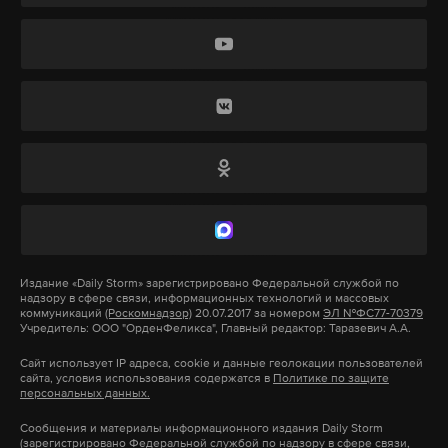
Макс
Telegram
Дзен
VK
всу
стародуб
брянская область
#
#
#
Издание
«Daily Storm»
зарегистрировано Федеральной службой по
надзору в сфере связи, информационных технологий и массовых
коммуникаций
(Роскомнадзор)
20.07.2017 за номером
ЭЛ №ФС77-70379
Учредитель: ООО "ОрденФеликса", Главный редактор: Таразевич А.А.
Сайт использует IP адреса, cookie и данные геолокации пользователей
сайта, условия использования содержатся в
Политике по защите
персональных данных.
Сообщения и материалы информационного издания Daily Storm
(зарегистрировано Федеральной службой по надзору в сфере связи,