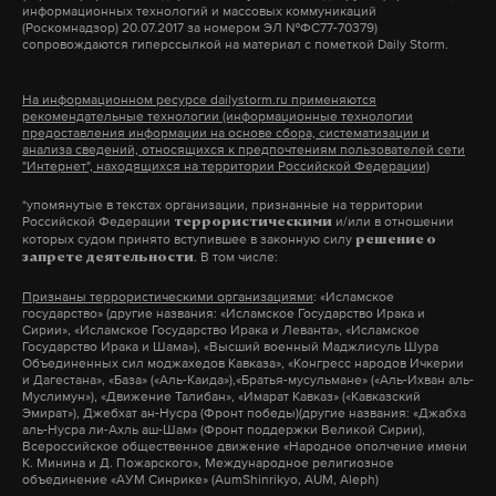
информационных технологий и массовых коммуникаций
(Роскомнадзор) 20.07.2017 за номером ЭЛ №ФС77-70379)
сопровождаются гиперссылкой на материал с пометкой Daily Storm.
На информационном ресурсе dailystorm.ru применяются
рекомендательные технологии (информационные технологии
предоставления информации на основе сбора, систематизации и
анализа сведений, относящихся к предпочтениям пользователей сети
"Интернет", находящихся на территории Российской Федерации)
*упомянутые в текстах организации, признанные на территории
Российской Федерации
и/или в отношении
террористическими
которых судом принято вступившее в законную силу
решение о
. В том числе:
запрете деятельности
Признаны террористическими организациями
: «Исламское
государство» (другие названия: «Исламское Государство Ирака и
Сирии», «Исламское Государство Ирака и Леванта», «Исламское
Государство Ирака и Шама»), «Высший военный Маджлисуль Шура
Объединенных сил моджахедов Кавказа», «Конгресс народов Ичкерии
и Дагестана», «База» («Аль-Каида»),«Братья-мусульмане» («Аль-Ихван аль-
Муслимун»), «Движение Талибан», «Имарат Кавказ» («Кавказский
Эмират»), Джебхат ан-Нусра (Фронт победы)(другие названия: «Джабха
аль-Нусра ли-Ахль аш-Шам» (Фронт поддержки Великой Сирии),
Всероссийское общественное движение «Народное ополчение имени
К. Минина и Д. Пожарского», Международное религиозное
объединение «АУМ Синрике» (AumShinrikyo, AUM, Aleph)