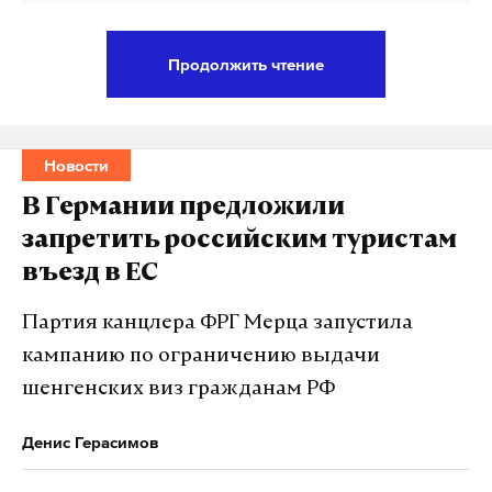
Продолжить чтение
В Анапе для купания открыли 49 пляжей, еще 18
проходят экспертизу, чтобы получить разрешение,
сообщила пресс-служба правительства РФ по
Новости
итогам заседания комиссии с вице-премьером
В Германии предложили
Виталием Савельевым.
запретить российским туристам
въезд в ЕС
Продолжаются работы по ликвидации
последствий разлива нефтепродуктов после
Партия канцлера ФРГ Мерца запустила
крушения танкеров в Керченском проливе. На
кампанию по ограничению выдачи
пострадавших от мазута пляжах ведется отсыпка
шенгенских виз гражданам РФ
дополнительного слоя чистого песка. Работа
находится на контроле Роспотребнадзора,
Денис Герасимов
указали в пресс-службе.