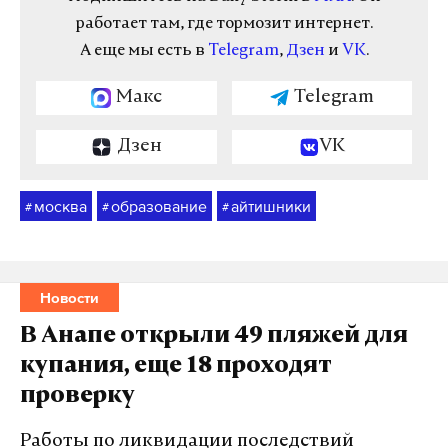
работает там, где тормозит интернет.
А еще мы есть в
Telegram
,
Дзен
и
VK
.
Макс
Telegram
Дзен
VK
москва
образование
айтишники
#
#
#
Новости
В Анапе открыли 49 пляжей для
купания, еще 18 проходят
проверку
Работы по ликвидации последствий