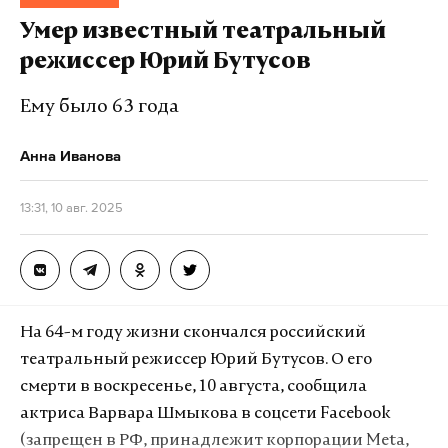
Макс
Telegram
Умер известный театральный
«Увы. Это не ошибка. Пошел в море. Волна сбила и
режиссер Юрий Бутусов
Дзен
VK
утащила. Утащила от всех. От нас. От семьи. В
Созополе. Тело в Бургасе...» — написала она в
Ему было 63 года
зеленский
путин
трамп
#
#
#
Telegram.
Анна Иванова
Ранее о смерти известного режиссера
сообщила
13:31, 10 авг. 2025
актриса Варвара Шмыкова. Бутусову было 63 года.
С 2011-го по 2018 год Бутусов возглавлял Театр
имени Ленсовета, а затем до 2022 года был
главным режиссером Театра имени Вахтангова.
Среди его знаковых постановок — «Чайка»,
На 64-м году жизни скончался российский
«Король Лир», «Гамлет» и «Три сестры». Он также
театральный режиссер Юрий Бутусов. О его
работал за границей, включая Вильнюс и Ригу.
смерти в воскресенье, 10 августа, сообщила
актриса Варвара Шмыкова в соцсети Facebook
(запрещен в РФ, принадлежит корпорации Meta,