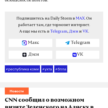
безопасности полетов.
Подпишитесь на Daily Storm в
MAX
. Он
работает там, где тормозит интернет.
А еще мы есть в
Telegram
,
Дзен
и
VK
.
Макс
Telegram
Дзен
VK
республика коми
ухта
бпла
#
#
#
Новости
CNN сообщил о возможном
визите Зеленского на Аляску в