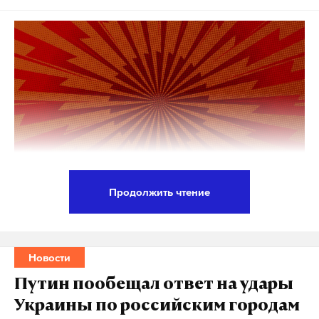
Продолжить чтение
Президент России Владимир Путин проголосовал
на выборах главы государства с помощью
платформы дистанционного электронного
Новости
голосования (ДЭГ),
сообщил
Кремль.
Путин пообещал ответ на удары
Украины по российским городам
Путин не раз голосовал дистанционно в единый