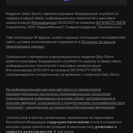
Подпишитесь на Daily Storm в
MAX
. Он
удерживает инициативу.
работает там, где тормозит интернет.
Издание
«Daily Storm»
зарегистрировано Федеральной службой по
надзору в сфере связи, информационных технологий и массовых
А еще мы есть в
Telegram
,
Дзен
и
VK
.
коммуникаций
(Роскомнадзор)
20.07.2017 за номером
ЭЛ №ФС77-70379
Вооруженные силы Украины регулярно
Учредитель: ООО "ОрденФеликса", Главный редактор: Таразевич А.А.
обстреливают приграничные и центральные
Макс
Telegram
Сайт использует IP адреса, cookie и данные геолокации пользователей
регионы России, в том числе наносят удары с
сайта, условия использования содержатся в
Политике по защите
персональных данных.
Дзен
VK
беспилотников. В последние дни противник
усилил атаки. Так, в Белгороде и Белгородском
Сообщения и материалы информационного издания Daily Storm
(зарегистрировано Федеральной службой по надзору в сфере связи,
районе на момент написания материала третий
информационных технологий и массовых коммуникаций
(Роскомнадзор) 20.07.2017 за номером ЭЛ №ФС77-70379)
раз за день сработала ПВО. Военные сбили пять
сопровождаются гиперссылкой на материал с пометкой Daily Storm.
реактивных снарядов RM-70 Vampire,
сообщило
Минобороны. В Белгороде пострадали четыре
На информационном ресурсе dailystorm.ru применяются
рекомендательные технологии (информационные технологии
человека, трое из них находятся в тяжелом
предоставления информации на основе сбора, систематизации и
анализа сведений, относящихся к предпочтениям пользователей сети
состоянии. Повреждены производственное
"Интернет", находящихся на территории Российской Федерации)
предприятие, социальный объект, четыре
*упомянутые в текстах организации, признанные на территории
автомобиля и один автобус. В Белгородском
Российской Федерации
и/или в отношении
террористическими
которых судом принято вступившее в законную силу
решение о
районе повреждены четыре машины и кровля в
. В том числе:
запрете деятельности