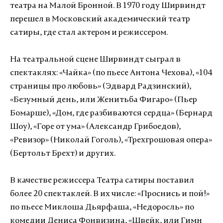
театра на Малой Бронной. В 1970 году Ширвиндт
перешел в Московский академический театр
сатиры, где стал актером и режиссером.
На театральной сцене Ширвиндт сыграл в
спектаклях: «Чайка» (по пьесе Антона Чехова), «104
страницы про любовь» (Эдвард Радзинский),
«Безумный день, или Женитьба Фигаро» (Пьер
Бомарше), «Дом, где разбиваются сердца» (Бернард
Шоу), «Горе от ума» (Александр Грибоедов),
«Ревизор» (Николай Гоголь), «Трехгрошовая опера»
(Бертольт Брехт) и других.
В качестве режиссера Театра сатиры поставил
более 20 спектаклей. В их числе: «Проснись и пой!»
по пьесе Миклоша Дьярфаша, «Недоросль» по
комедии Дениса Фонвизина, «Швейк, или Гимн