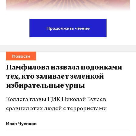
Продолжить чтение
Украина пытается провести ряд преступных
демонстративных вооруженных акций, чтобы
запугать жителей приграничных российских
Новости
регионов и сорвать выборы президента, в том
Памфилова назвала подонками
числе наносит удары по мирным населенным
тех, кто заливает зеленкой
пунктам. Действия противника не остаются и не
избирательные урны
останутся безнаказанными. Об этом заявил
президент Владимир Путин на совещании с
Коллега главы ЦИК Николай Булаев
постоянными членами Совбеза.
сравнил этих людей с террористами
По словам главы государства, ПВО уничтожает
Иван Чуенков
около 95% ракет и снарядов, выпущенных