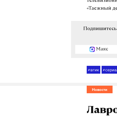
телевизионн
«Таежный дес
Подпишитесь н
Макс
вгик
сериа
#
#
Новости
Лавро