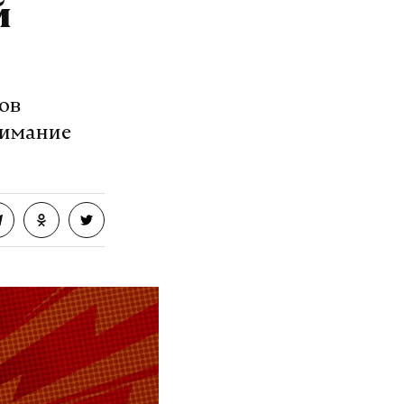
й
ов
нимание