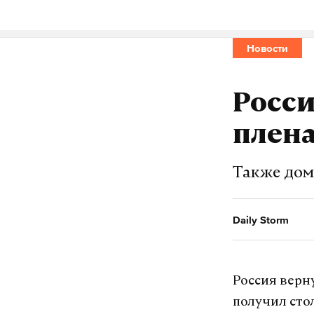
«Когда дел
Новости
должно быт
является л
Росси
Он добавил,
плена
Лавров обра
Также дом
президента 
сосредоточе
«шоумены».
Daily Storm
Официально 
учетом воен
Россия верн
выборов.
получил сто