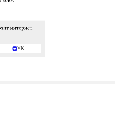
 зов»,
озит интернет.
VK