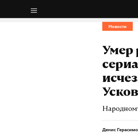
Новости
Умер 
сериа
исчез
Уско
Народному
Денис Герасимо