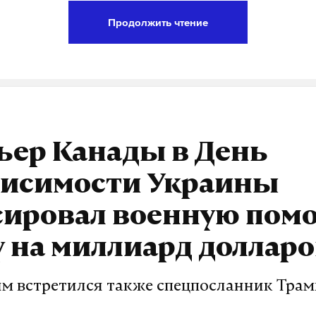
Продолжить чтение
ыми
украина
минобороны рф
#
#
ьер Канады в День
висимости Украины
сировал военную пом
 на миллиард доллар
им встретился также спецпосланник Трам