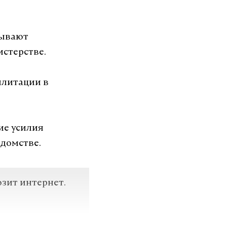
озит интернет.
зывают
истерстве.
VK
илитации в
ие усилия
едомстве.
озит интернет.
VK