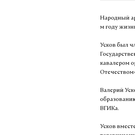
Народный ар
м году жизн
Усков был ч
Государстве
кавалером о
Отечеством» 
Валерий Уск
образованию
ВГИКа.
Усков вмест