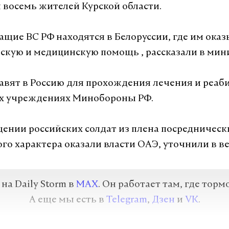
восемь жителей Курской области.
а Daily Storm в
MAX
. Он работает там, где торм
щие ВС РФ находятся в Белоруссии, где им ока
А еще мы есть в
Telegram
,
Дзен
и
VK
.
скую и медицинскую помощь , рассказали в мин
Telegram
Дзен
авят в Россию для прохождения лечения и реаб
х учреждениях Минобороны РФ.
адимир зеленский
украина
сергей лавров
#
#
ении российских солдат из плена посредническ
го характера оказали власти ОАЭ, уточнили в в
а Daily Storm в
MAX
. Он работает там, где торм
А еще мы есть в
Telegram
,
Дзен
и
VK
.
Telegram
Дзен