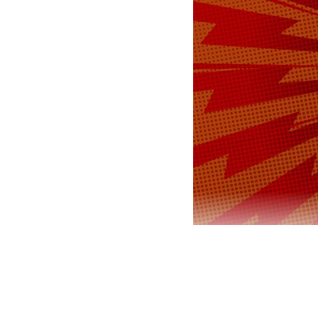
Глава МИД Р
считает Вла
признает ег