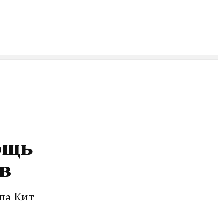
ощь
ов
па Кит