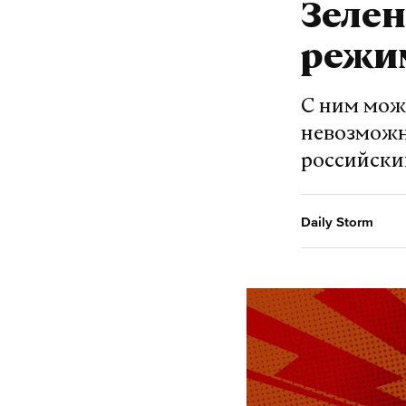
Зелен
режи
С ним мож
невозможн
российски
Daily Storm