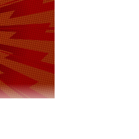
о Москва не
днако