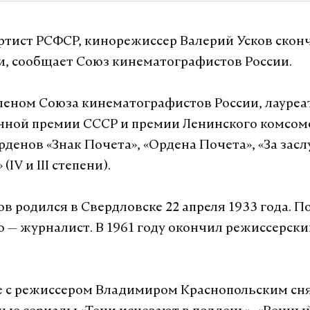
тист РСФСР, кинорежиссер Валерий Усков сконч
и, сообщает Союз кинематографистов России.
леном Союза кинематографистов России, лауре
нной премии СССР и премии Ленинского комсом
рденов «Знак Почета», «Ордена Почета», «За засл
(IV и III степени).
ов родился в Свердловске 22 апреля 1933 года. П
 — журналист. В 1961 году окончил режиссерск
е с режиссером Владимиром Краснопольским сн