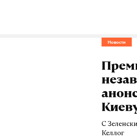
обмен пленн
#
Новости
Прем
неза
анон
Киеву
С Зеленск
Келлог