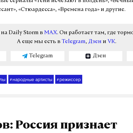
ые сериалы «Тени исчезают в полдень», «Вечный
ант», «Стюардесса», «Времена года» и другие.
а Daily Storm в
MAX
. Он работает там, где торм
А еще мы есть в
Telegram
,
Дзен
и
VK
.
Telegram
Дзен
лы
народные артисты
режиссер
#
#
в: Россия признает