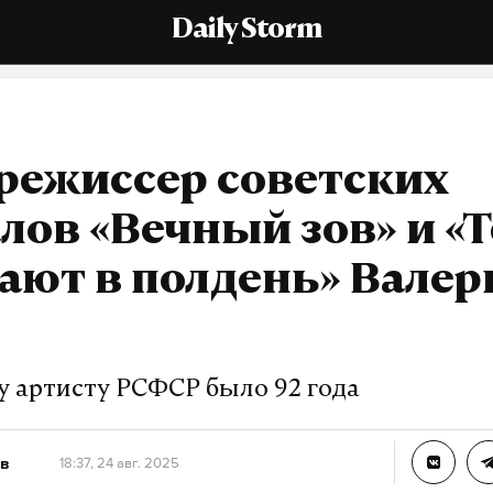
Daily Storm
режиссер советских
лов «Вечный зов» и «
ают в полдень» Валер
в
 артисту РСФСР было 92 года
в
18:37, 24 авг. 2025