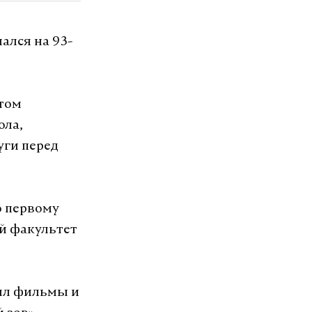
ался на 93-
атом
ола,
уги перед
о первому
ий факультет
ял фильмы и