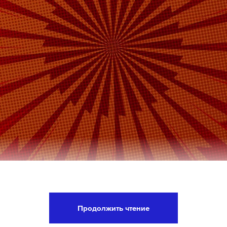
оссии Сергей Лавров в интервью NBC заявил, чт
димира Зеленского легитимным президентом, о
Продолжить чтение
о де-факто.