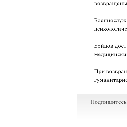
возвращены 
Подпишитесь н
Военнослужа
психологиче
Макс
Бойцов дост
медицински
мид рф
вл
#
#
При возвращ
гуманитарно
Подпишитесь н
Макс