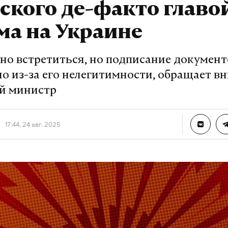
ского де-факто главо
ма на Украине
но встретиться, но подписание документ
о из-за его нелегитимности, обращает в
й министр
17:44, 24 авг. 2025