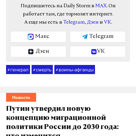
Подпишитесь на Daily Storm в
MAX
. Он
работает там, где тормозит интернет.
А еще мы есть в
Telegram
,
Дзен
и
VK
.
Макс
Telegram
Дзен
VK
генерал
смерть
воины-афганцы
#
#
#
Новости
Путин утвердил новую
концепцию миграционной
политики России до 2030 года: