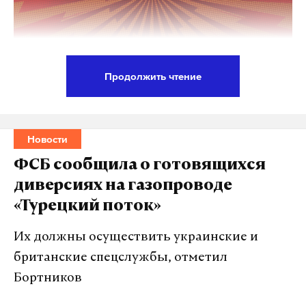
Продолжить чтение
Президент РФ Владимир Путин подписал указ,
который утверждает концепцию миграционной
политики на период с 2026-го по 203 год. В
Новости
документе изложены новые подходы к
ФСБ сообщила о готовящихся
регулированию миграционных потоков,
диверсиях на газопроводе
увеличению числа легально трудоустроенных
«Турецкий поток»
мигрантов и их интеграции в российское
общество. Власти намерены уменьшить долю
Их должны осуществить украинские и
нелегальных мигрантов и укрепить социальную
британские спецслужбы, отметил
стабильность в стране. Подробности — в
Бортников
материале Daily Storm.