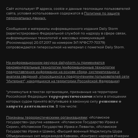
потенциала. Нужно усилить использование
В них внедрены интеллектуальные системы
Сайт использует IP адреса, cookie и данные геолокации пользователей
механизмов целевого набора сотрудников,
сайта, условия использования содержатся в
Политике по защите
управления движением, цифровые сервисы
персональных данных.
расширить взаимодействие с работодателями и
информирования пассажиров, технологии
Сообщения и материалы информационного издания Daily Storm
образовательными учреждениями.
биометрической и бесконтактной оплаты, а также
(зарегистрировано Федеральной службой по надзору в сфере связи,
информационных технологий и массовых коммуникаций
интегрированные платформы, объединяющие
(Роскомнадзор) 20.07.2017 за номером ЭЛ №ФС77-70379)
Планируется запуск программ адаптации и
сопровождаются гиперссылкой на материал с пометкой Daily Storm.
разные виды транспорта.
профессиональной переподготовки для
мигрантов. В рамках этих программ будет
На информационном ресурсе dailystorm.ru применяются
рекомендательные технологии (информационные технологии
предусмотрено обучение русскому языку,
предоставления информации на основе сбора, систематизации и
Подпишитесь на Daily Storm в
MAX
. Он
анализа сведений, относящихся к предпочтениям пользователей сети
ознакомление с нормами трудового
работает там, где тормозит интернет.
"Интернет", находящихся на территории Российской Федерации)
законодательства и культурой труда.
А еще мы есть в
Telegram
,
Дзен
и
VK
.
*упомянутые в текстах организации, признанные на территории
Российской Федерации
и/или в отношении
террористическими
которых судом принято вступившее в законную силу
решение о
Макс
Telegram
Высшие учебные заведения и колледжи получат
. В том числе:
запрете деятельности
расширенные возможности для обучения
Признаны террористическими организациями
: «Исламское
Дзен
VK
иностранных студентов по актуальным
государство» (другие названия: «Исламское Государство Ирака и
Сирии», «Исламское Государство Ирака и Леванта», «Исламское
направлениям и их последующего
Государство Ирака и Шама»), «Высший военный Маджлисуль Шура
Объединенных сил моджахедов Кавказа», «Конгресс народов Ичкерии
москва
инфраструктура
цифровизация
трудоустройства в компаниях России. Власти
#
#
#