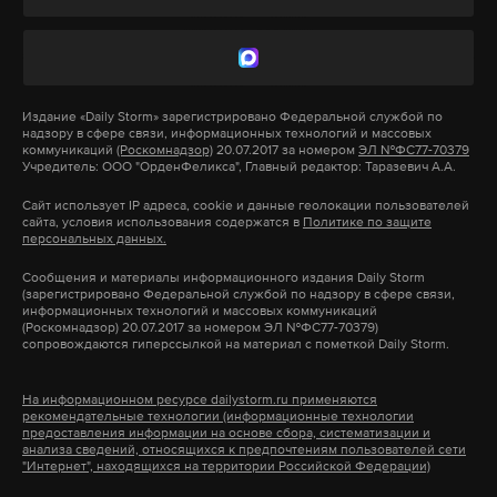
против еще в начале года выступили в
Минсельхозе, заявив, что из-за роста цен курить
меньше не станут, а рынок в свою очередь
наполнится контрафактной продукцией.
Издание
«Daily Storm»
зарегистрировано Федеральной службой по
надзору в сфере связи, информационных технологий и массовых
В обществе антитабачная концепция вызвала
коммуникаций
(Роскомнадзор)
20.07.2017 за номером
ЭЛ №ФС77-70379
Учредитель: ООО "ОрденФеликса", Главный редактор: Таразевич А.А.
наибольший резонанс после обнародования
Сайт использует IP адреса, cookie и данные геолокации пользователей
пункта о запрете продажи табачных изделий
сайта, условия использования содержатся в
Политике по защите
персональных данных.
гражданам, родившимся после 2015 года.
Всех пятерых фигурантов дела об убийстве
Сообщения и материалы информационного издания Daily Storm
Немцова присяжные признали виновными 29
(зарегистрировано Федеральной службой по надзору в сфере связи,
информационных технологий и массовых коммуникаций
июня. Коллегия ответила на 26 вопросов. Заура
Подпишитесь на Daily Storm в
MAX
. Он
(Роскомнадзор) 20.07.2017 за номером ЭЛ №ФС77-70379)
сопровождаются гиперссылкой на материал с пометкой Daily Storm.
Дадаева признали непосредственным
работает там, где тормозит интернет.
исполнителем убийства. За это решение
А еще мы есть в
Telegram
,
Дзен
и
VK
.
На информационном ресурсе dailystorm.ru применяются
проголосовали 10 присяжных, против — двое.
рекомендательные технологии (информационные технологии
предоставления информации на основе сбора, систематизации и
Макс
Telegram
анализа сведений, относящихся к предпочтениям пользователей сети
"Интернет", находящихся на территории Российской Федерации)
Бориса Немцова застрелили в центре Москвы на
Дзен
VK