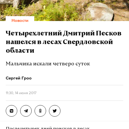
Подпишитесь на Daily Storm в
MAX
. Он
работает там, где тормозит интернет.
Новости
А еще мы есть в
Telegram
,
Дзен
и
VK
.
Четырехлетний Дмитрий Песков
Макс
Telegram
нашелся в лесах Свердловской
Дзен
VK
области
Мальчика искали четверо суток
Фото: © GLOBAL LOOK press/Sergey Kovalev
Сергей Гроо
11:30, 14 июня 2017