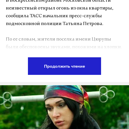
В Воскресенском районе Московской области
Четвертым стал ректор Российского
неизвестный открыл огонь из окна квартиры,
экономического университета имени Плеханова
сообщила ТАСС начальник пресс-службы
Виктор Гришин, поднявшись в рейтинге на целых
подмосковной полиции Татьяна Петрова.
четыре пункта. Он задекларировал доход в 38,1
миллиона рублей. Гришин является
По ее словам, жители поселка имени Цюрупы
совладельцем рекламной компании «Адвертис»,
были обеспокоены звуками, похожими на хлопки.
агентства недвижимости «Деловая
Прибывшие на место сотрудники
недвижимость», инвестиционной компании
правоохранительных органов обнаружили
«Инвест-Альянс», хранилища нефти «Терминал» и
Продолжить чтение
источник шума в одной из квартир по
ряда других компаний.
Центральной улице.
Пятерку лидеров замыкает первый проректор
«Незамедлительно прибывшими на место
НИУ «Высшая школа экономики» Леонид Гохберг
происшествия сотрудниками полиции
с личным доходом 37,6 миллиона рублей.
установлено, что местный житель 1979 года
рождения, находясь в квартире сожительницы
Для справки: по данным Росстата, средняя
на улице Центральной, произвел несколько
зарплата преподавателя вуза в 2016 году