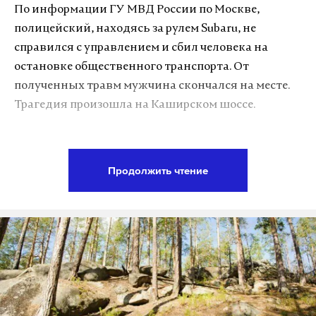
По информации ГУ МВД России по Москве,
полицейский, находясь за рулем Subaru, не
справился с управлением и сбил человека на
остановке общественного транспорта. От
полученных травм мужчина скончался на месте.
Трагедия произошла на Каширском шоссе.
«Установлено, что водитель является
сотрудником ППСП ОМВД России по району
Продолжить чтение
Ясенево города Москвы (УВД по ЮЗАО),
находившимся в свободное от службы время в
гражданской одежде», —
сообщила
пресс-служба
МВД.
По факту произошедшего ведется проверка.