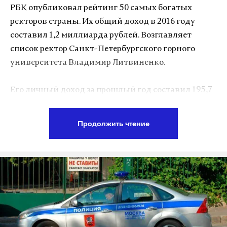
РБК опубликовал рейтинг 50 самых богатых
Макс
Telegram
ректоров страны. Их общий доход в 2016 году
составил 1,2 миллиарда рублей. Возглавляет
Дзен
VK
список ректор Санкт-Петербургского горного
университета Владимир Литвиненко.
Фото: © GLOBAL LOOK press/Dmitry Chasovitin
Его личный доход за прошлый год составил 195,7
миллиона рублей, а семейный — 319,4 миллиона.
Непосредственно в университете Литвиненко
Продолжить чтение
заработал 6,5 миллиона рублей, а остальные
деньги ему принес бизнес. Ректор-
мультимиллионер владеет акциями
производителя удобрений «ФосАгро», в 2017 году
он увеличил свою долю в компании до 19,35%.
Отметим, что Литвиненко — близкий друг