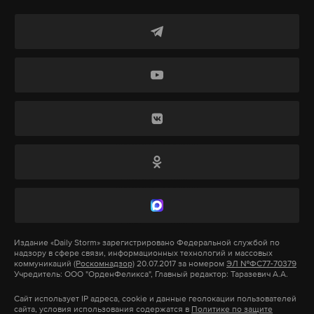
весь экстрасенсорный мир.
«Когда узнал о смерти Илоны, мне стало плохо...
Многие говорили, что она агрессивная, но это не
так. В жизни она была как ребенок — очень доброй
и открытой... Она — моя лучшая напарница... У нас
был хороший тандем. Считаю, ее гибель — потеря
для экстрасенсорного мира», — цитирует
Зираддина Рзаева
«Московский комсомолец»
.
Илона Новоселова заявила о своих
экстрасенсорных способностях в шестом, а затем и
Издание
«Daily Storm»
зарегистрировано Федеральной службой по
в седьмом сезоне популярного мистического шоу
надзору в сфере связи, информационных технологий и массовых
«Битва экстрасенсов». В 2008 году девушка резко
коммуникаций
(Роскомнадзор)
20.07.2017 за номером
ЭЛ №ФС77-70379
Учредитель: ООО "ОрденФеликса", Главный редактор: Таразевич А.А.
передумала принимать участие в программе. Она
Сайт использует IP адреса, cookie и данные геолокации пользователей
заявила, что видела знак и теперь под страхом
сайта, условия использования содержатся в
Политике по защите