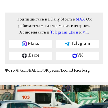
Подпишитесь на Daily Storm в
MAX
. Он
работает там, где тормозит интернет.
А еще мы есть в
Telegram
,
Дзен
и
VK
.
Макс
Telegram
Дзен
VK
Фото: © GLOBAL LOOK press/Leonid Faerberg