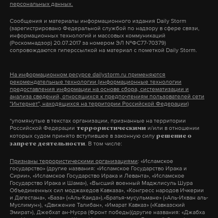
персональных данных.
смерти должна покинуть шоу. Однако спустя год
Новоселова вновь решила испытать себя. Тогда
Сообщения и материалы информационного издания Daily Storm
(зарегистрировано Федеральной службой по надзору в сфере связи,
она заняла второе место, уступив Алексею
информационных технологий и массовых коммуникаций
(Роскомнадзор) 20.07.2017 за номером ЭЛ №ФС77-70379)
Похабову.
сопровождаются гиперссылкой на материал с пометкой Daily Storm.
На информационном ресурсе dailystorm.ru применяются
Подпишитесь на Daily Storm в
MAX
. Он
рекомендательные технологии (информационные технологии
предоставления информации на основе сбора, систематизации и
работает там, где тормозит интернет.
анализа сведений, относящихся к предпочтениям пользователей сети
"Интернет", находящихся на территории Российской Федерации)
А еще мы есть в
Telegram
,
Дзен
и
VK
.
*упомянутые в текстах организации, признанные на территории
Российской Федерации
и/или в отношении
Макс
Telegram
террористическими
которых судом принято вступившее в законную силу
решение о
. В том числе:
запрете деятельности
Дзен
VK
Признаны террористическими организациями
: «Исламское
государство» (другие названия: «Исламское Государство Ирака и
Сирии», «Исламское Государство Ирака и Леванта», «Исламское
Государство Ирака и Шама»), «Высший военный Маджлисуль Шура
Кадр видео "
Экстрасенсы ведут расследование
".
Объединенных сил моджахедов Кавказа», «Конгресс народов Ичкерии
Скриншот © Daily Storm
и Дагестана», «База» («Аль-Каида»),«Братья-мусульмане» («Аль-Ихван аль-
Муслимун»), «Движение Талибан», «Имарат Кавказ» («Кавказский
Эмират»), Джебхат ан-Нусра (Фронт победы)(другие названия: «Джабха