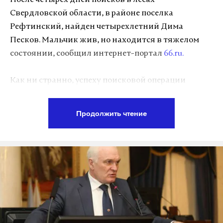
После четырех дней поисков в лесах
Свердловской области, в районе поселка
Рефтинский, найден четырехлетний Дима
Песков. Мальчик жив, но находится в тяжелом
состоянии, сообщил интернет-портал
66.ru.
Как ни странно, успеху поисковой операции
существенно поспособствовал сильный дождь,
прошедший накануне вечером. Следователи
Продолжить чтение
обнаружили свежие следы недалеко от того
места, где пропал Дима.
«По предварительной информации, ребенка
обнаружили в районе ЛЭП, примерно в 10
километрах от места пропажи. Сейчас ребенка на
руках выносят из леса, он будет осмотрен
медиками, после чего будет госпитализирован в