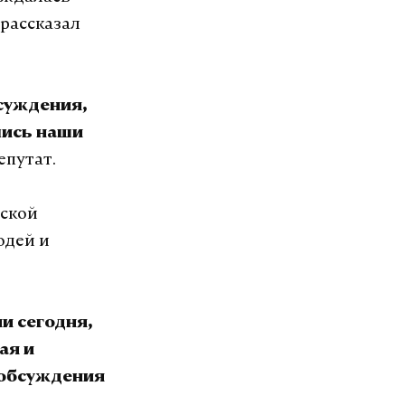
рассказал
бсуждения,
лись наши
епутат.
дской
юдей и
и сегодня,
ая и
 обсуждения