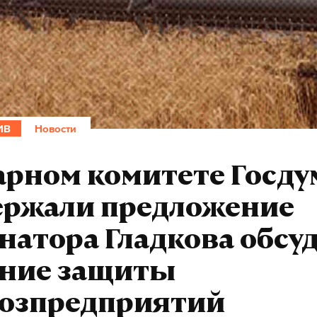
ИВ
Новости
арном комитете Госд
ержали предложение
натора Гладкова обсу
ение защиты
хозпредприятий