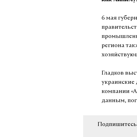
как миниму
6 мая губер
правительст
промышленн
региона так
хозяйствующ
Гладков выс
украинские 
компании «А
данным, поги
Подпишитесь н