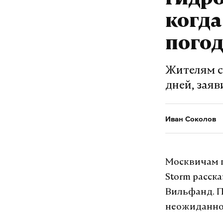
Гидро
когда
погод
Жителям с
дней, зая
Иван Соколов
Москвичам п
Storm расск
Вильфанд. По
неожиданно