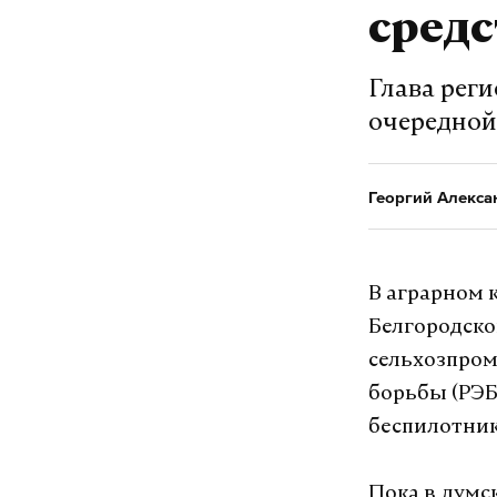
сред
Глава рег
очередной
Георгий Алекса
В аграрном 
Белгородско
сельхозпро
борьбы (РЭБ
беспилотник
Пока в думс