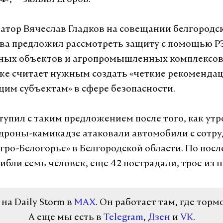
м»
натор Вячеслав Гладков на совещании белгородс
ва предложил рассмотреть защиту с помощью Р
ых объектов и агропромышленных комплексов.
же считает нужным создать «четкие рекоменда
им субъектам» в сфере безопасности.
тупил с таким предложением после того, как утр
дроны-камикадзе атаковали автомобили с сотр
гро-Белогорье» в Белгородской области. По пос
бли семь человек, еще 42 пострадали, трое из н
а Daily Storm в
MAX
. Он работает там, где торм
А еще мы есть в
Telegram
,
Дзен
и
VK
.