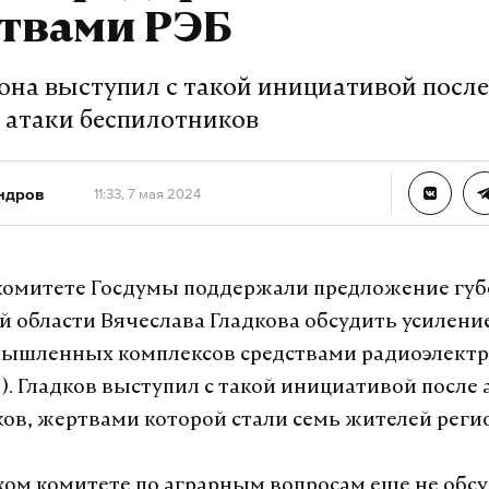
ствами РЭБ
иона выступил с такой инициативой после
 атаки беспилотников
ндров
11:33, 7 мая 2024
комитете Госдумы поддержали предложение губ
й области Вячеслава Гладкова обсудить усилен
мышленных комплексов средствами радиоэлект
). Гладков выступил с такой инициативой после 
ов, жертвами которой стали семь жителей реги
ком комитете по аграрным вопросам еще не обс