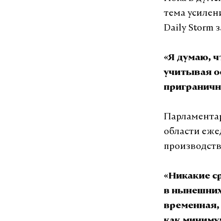
тема усилен
Daily Storm
«Я думаю, 
учитывая о
приграничн
Парламентар
области еже
производств
«Никакие ср
в нынешних
временная,