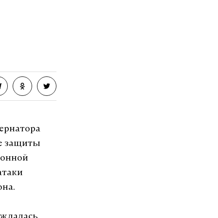
ернатора
ие защиты
ронной
атаки
она.
уждалась