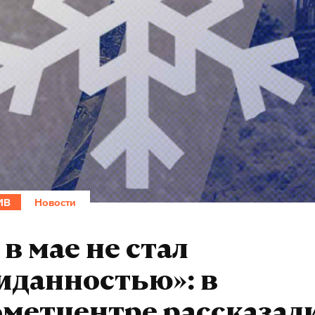
ИВ
Новости
 в мае не стал
иданностью»: в