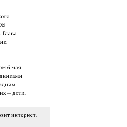
кого
ЭБ
 Глава
ции
ом 6 мая
удниками
ледним
их — дети.
озит интернет.