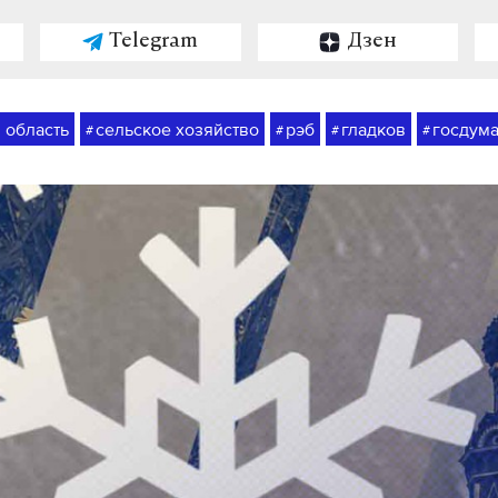
Telegram
Дзен
 область
сельское хозяйство
рэб
гладков
госдум
#
#
#
#