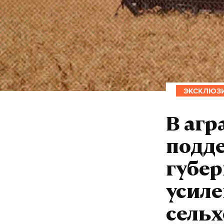
ЭКСКЛЮЗ
В агр
подд
губер
усил
сель