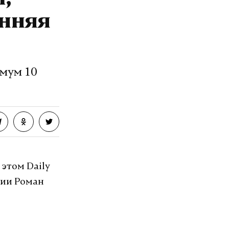
и,
енняя
мум 10
этом Daily
сии Роман
.