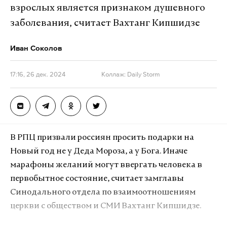
взрослых является признаком душевного
В большинстве случаев исполнителями
заболевания, считает Вахтанг Кипшидзе
преступлений стали пенсионеры. Однако, как
указали в полиции, среди них оказались и
Иван Соколов
школьники со студентами, «искавшие
возможность легкого заработка».
17:16, 26 дек. 2024
Коллаж: Daily Storm
Отмечается, что подозреваемые выполняли
указания анонимных кураторов, полученные по
телефону или посредством мессенджеров. При
этом применялось несколько криминальных
В РПЦ призвали россиян просить подарки на
схем. Как правило, злоумышленники подстрекали
Новый год не у Деда Мороза, а у Бога. Иначе
граждан к совершению преступлений, обещая
марафоны желаний могут ввергать человека в
денежное вознаграждение.
первобытное состояние, считает замглавы
Синодального отдела по взаимоотношениям
Кроме того, иногда людей запугивали: звонившие
церкви с обществом и СМИ Вахтанг Кипшидзе.
представлялись сотрудниками