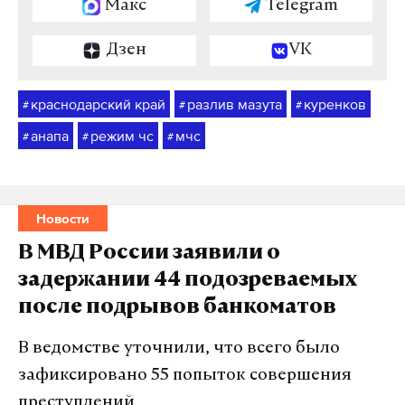
Макс
Telegram
Дзен
VK
краснодарский край
разлив мазута
куренков
#
#
#
анапа
режим чс
мчс
#
#
#
Новости
В МВД России заявили о
задержании 44 подозреваемых
после подрывов банкоматов
В ведомстве уточнили, что всего было
зафиксировано 55 попыток совершения
преступлений