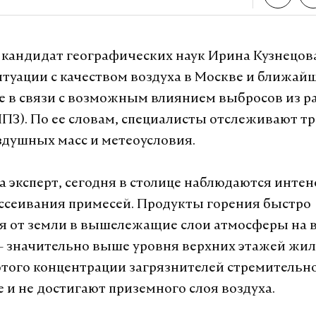
 кандидат географических наук Ирина Кузнецова
итуации с качеством воздуха в Москве и ближай
 в связи с возможным влиянием выбросов из р
ПЗ). По ее словам, специалисты отслеживают т
здушных масс и метеоусловия.
ментарии
Daily Storm жители Московской област
а эксперт, сегодня в столице наблюдаются инте
на систему оповещения об атаках дронов. По у
ссеивания примесей. Продукты горения быстро
е рассылали предупреждения о беспилотной опа
 от земли в вышележащие слои атмосферы на в
— значительно выше уровня верхних этажей жил
осковья также заявляли, что узнали об угрозе,
этого концентрации загрязнителей стремительн
ов или разрушения от их ударов.
е и не достигают приземного слоя воздуха.
асти Котельников сообщили местным жителям, 