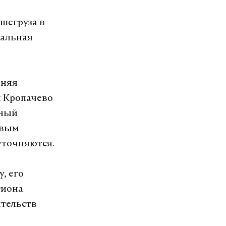
шегруза в
нальная
тняя
и Кропачево
бный
овым
уточняются.
, его
гиона
ятельств