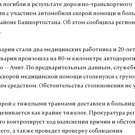
а погибли в результате дорожно-транспортного
я с участием автомобиля скорой помощи и боль
айоне Башкортостана. Об этом сообщила регио
.
арии стали два медицинских работника и 20-ле
Авария произошла на 80-м километре автодорог
о — Ачит. По предварительным данным, служе
скорой медицинской помощи столкнулся с груз
м средством. Обстоятельства столкновения не 
орой с тяжелыми травмами доставлен в больницу
ценивается как крайне тяжелое. Прокуратура ре
то контролирует ход выяснения причин и обсто
го, а также проведет проверку соблюдения