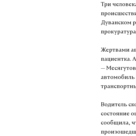
Три человек
происшестви
Дуванском р
прокуратура
Жертвами ав
пациентка. 
— Месягутов
автомобиль 
транспортны
Водитель ск
состояние о
сообщила, ч
произошедше