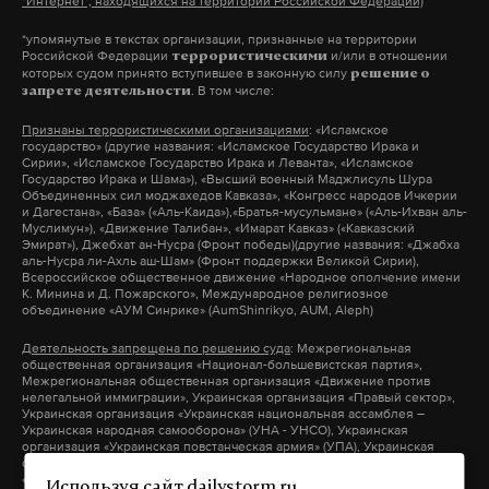
"Интернет", находящихся на территории Российской Федерации)
*упомянутые в текстах организации, признанные на территории
Российской Федерации
и/или в отношении
террористическими
которых судом принято вступившее в законную силу
решение о
. В том числе:
запрете деятельности
Признаны террористическими организациями
: «Исламское
государство» (другие названия: «Исламское Государство Ирака и
Сирии», «Исламское Государство Ирака и Леванта», «Исламское
Государство Ирака и Шама»), «Высший военный Маджлисуль Шура
Объединенных сил моджахедов Кавказа», «Конгресс народов Ичкерии
и Дагестана», «База» («Аль-Каида»),«Братья-мусульмане» («Аль-Ихван аль-
Муслимун»), «Движение Талибан», «Имарат Кавказ» («Кавказский
Эмират»), Джебхат ан-Нусра (Фронт победы)(другие названия: «Джабха
аль-Нусра ли-Ахль аш-Шам» (Фронт поддержки Великой Сирии),
Всероссийское общественное движение «Народное ополчение имени
К. Минина и Д. Пожарского», Международное религиозное
объединение «АУМ Синрике» (AumShinrikyo, AUM, Aleph)
Деятельность запрещена по решению суда
: Межрегиональная
общественная организация «Национал-большевистская партия»,
Межрегиональная общественная организация «Движение против
нелегальной иммиграции», Украинская организация «Правый сектор»,
Украинская организация «Украинская национальная ассамблея –
Украинская народная самооборона» (УНА - УНСО), Украинская
организация «Украинская повстанческая армия» (УПА), Украинская
организация «Тризуб им. Степана Бандеры», Украинская организация
«Братство», Межрегиональное общественное объединение –
Используя сайт dailystorm.ru,