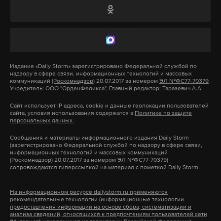
герои
награды
владимир путин
#
#
#
вооружения Ракетные войска стратегического
назначения планируется оснащать новыми
ракетными комплексами как стационарного, так
и мобильного базирования, отметил российский
лидер.
Издание
«Daily Storm»
зарегистрировано Федеральной службой по
надзору в сфере связи, информационных технологий и массовых
коммуникаций
(Роскомнадзор)
20.07.2017 за номером
ЭЛ №ФС77-70379
Учредитель: ООО "ОрденФеликса", Главный редактор: Таразевич А.А.
Подпишитесь на Daily Storm в
MAX
. Он
Сайт использует IP адреса, cookie и данные геолокации пользователей
работает там, где тормозит интернет.
сайта, условия использования содержатся в
Политике по защите
персональных данных.
А еще мы есть в
Telegram
,
Дзен
и
VK
.
Сообщения и материалы информационного издания Daily Storm
(зарегистрировано Федеральной службой по надзору в сфере связи,
Макс
Telegram
информационных технологий и массовых коммуникаций
(Роскомнадзор) 20.07.2017 за номером ЭЛ №ФС77-70379)
сопровождаются гиперссылкой на материал с пометкой Daily Storm.
Дзен
VK
На информационном ресурсе dailystorm.ru применяются
рекомендательные технологии (информационные технологии
ядерное оружие
союзное государство
#
#
предоставления информации на основе сбора, систематизации и
анализа сведений, относящихся к предпочтениям пользователей сети
военные учения
#