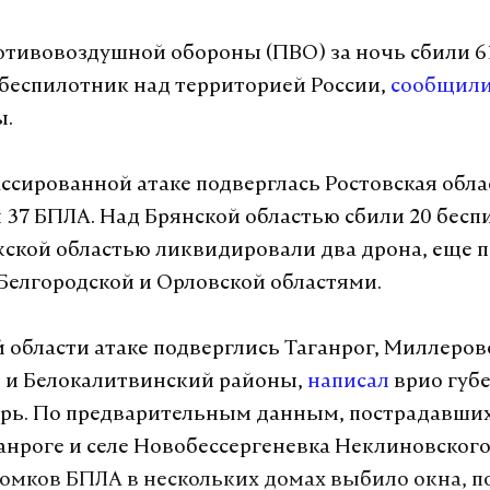
тивовоздушной обороны (ПВО) за ночь сбили 6
беспилотник над территорией России,
сообщил
ы.
ссированной атаке подверглась Ростовская обла
37 БПЛА. Над Брянской областью сбили 20 бесп
ской областью ликвидировали два дрона, еще 
Белгородской и Орловской областями.
й области атаке подверглись Таганрог, Миллеров
 и Белокалитвинский районы,
написал
врио губ
ь. По предварительным данным, пострадавших 
ганроге и селе Новобессергеневка Неклиновског
омков БПЛА в нескольких домах выбило окна, п