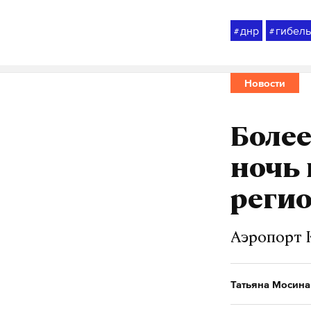
днр
гибель
#
#
Новости
Более
ночь
реги
Аэропорт 
Татьяна Мосина