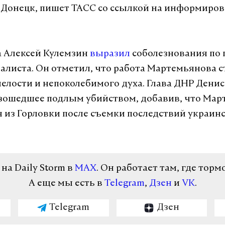
 Донецк, пишет ТАСС со ссылкой на информиро
 Алексей Кулемзин
выразил
соболезнования по 
алиста. Он отметил, что работа Мартемьянова с
елости и непоколебимого духа. Глава ДНР Дени
зошедшее подлым убийством, добавив, что Мар
 из Горловки после съемки последствий украин
а Daily Storm в
MAX
. Он работает там, где торм
А еще мы есть в
Telegram
,
Дзен
и
VK
.
Telegram
Дзен