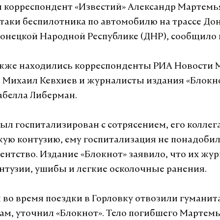
корреспондент «Известий» Александр Мартемь
атаки беспилотника по автомобилю на трассе До
Донецкой Народной Республике (ДНР), сообщило 
акже находились корреспонденты РИА Новости 
 Михаил Кевхиев и журналисты издания «Блокн
абелла Либерман.
ыл госпитализирован с сотрясением, его коллег
кую контузию, ему госпитализация не понадобил
ентство. Издание «Блокнот» заявило, что их жу
нтузии, ушибы и легкие осколочные ранения.
во время поездки в Горловку отвозили гумани
ам, уточнил «Блокнот». Тело погибшего Мартем