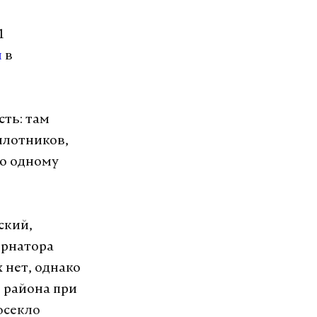
1
и
в
сть: там
илотников,
по одному
ский,
ернатора
нет, однако
о района при
осекло