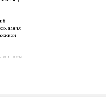
ущество у
кий
 компания
важиной
ждены дела
полномочий,
разделение
ого округа,