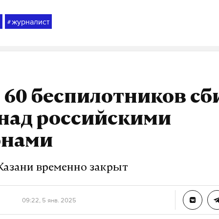
журналист
#
 60 беспилотников сб
 над российскими
онами
Казани временно закрыт
09:22, 5 янв. 2025