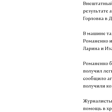
Внештатный 
результате 
Горловка в 
В машине т
Романенко и
Ларина и Из
Романенко б
получил лег
сообщило аг
получили ко
Журналисты 
помощь в хр