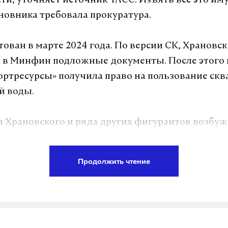
и, уточняет источник ТАСС. Изъять все это им
овника требовала прокуратура.
тован в марте 2024 года. По версии СК, Храновс
 в Минфин подложные документы. После этого
ртресурсы» получила право на пользование ск
й воды.
 Храновского и ряда других фигурантов возбу
скольким статьям: о превышении должностных 
гательстве.
Продолжить чтение
вский возглавлял департамент с 2021 года. Под
вопросами стратегического, инвестиционного и
ьного развития Северо-Кавсказского федеральн