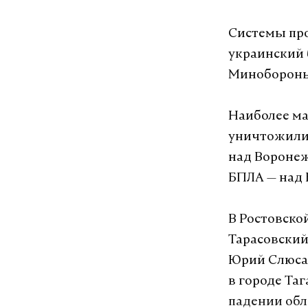
Системы про
украинский 
Миноборон
Наиболее ма
уничтожили 
над Воронеж
БПЛА — над 
В Ростовско
Тарасовский
Юрий Слюсар
в городе Та
падении обл