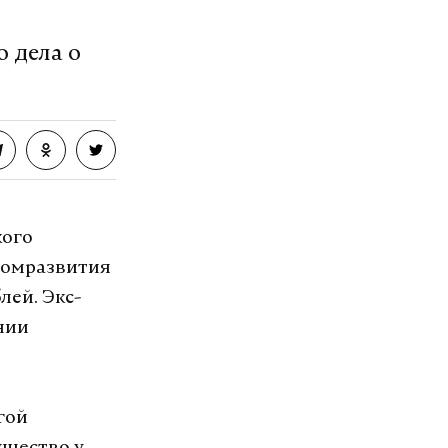
озит интернет.
 дела о
VK
кого
номразвития
лей. Экс-
нии
гой