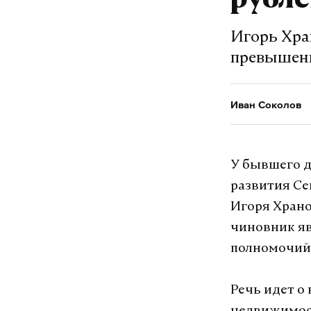
рубл
Подпишитесь н
Игорь Хра
превышен
Макс
Иван Соколов
минобороны
#
У бывшего д
Татьяна Мосина
развития Се
Игоря Храно
чиновник яв
полномочий
Речь идет о