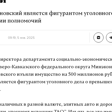
ей
а Daily Storm в
MAX
. Он работает там, где торм
А еще мы есть в
Telegram
,
Дзен
и
VK
.
новский является фигурантом уголовного
ии полномочий
Telegram
Дзен
09:19, 5 янв. 2025
пво
бпла
#
#
иректора департамента социально-экономичес
журналист отдела «undefined»
веро-Кавказского федерального округа Минэко
вского изъяли имущество на 500 миллионов руб
ляется фигурантом уголовного дела о превыше
.
 наличных в разной валюте, элитных авто и доро