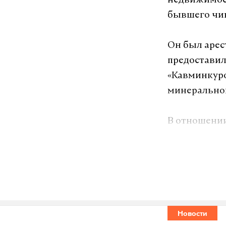
недвижимост
бывшего чин
Он был арес
предоставил
«Кавминкуро
минерально
В отношении
сразу по не
краже, вымо
Игорь Храно
занималось 
территориал
Новости