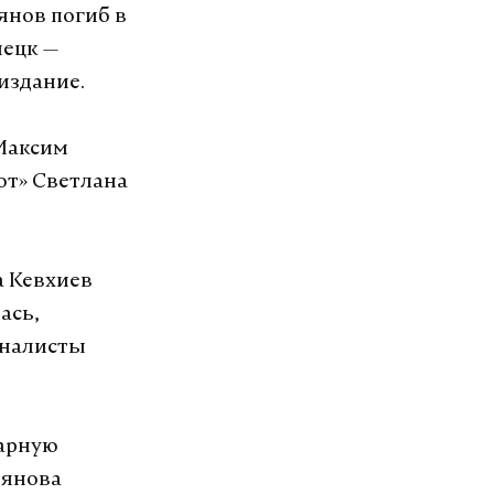
янов погиб в
нецк —
издание.
Максим
от» Светлана
а Кевхиев
ась,
рналисты
тарную
ьянова