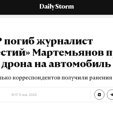
Daily Storm
 погиб журналист
естий» Мартемьянов 
 дрона на автомобиль
лько корреспондентов получили ранения
10:17, 5 янв. 2025