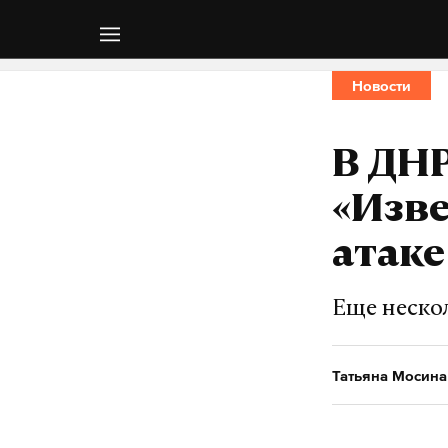
Новости
В ДНР
«Изв
атаке
Еще неско
Татьяна Мосина