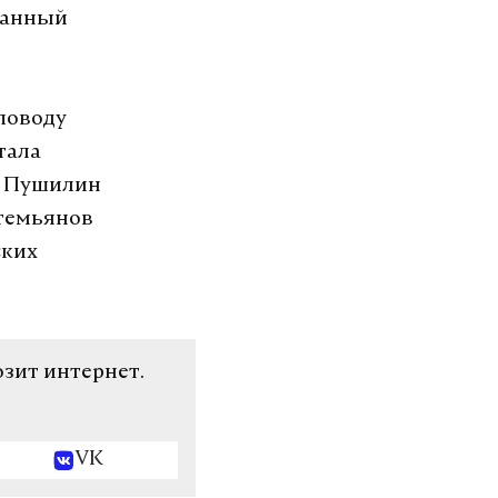
ванный
поводу
тала
с Пушилин
темьянов
ских
озит интернет.
VK