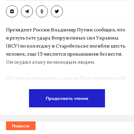
Президент России Владимир Путин сообщил, что
в результате удара Вооруженных сил Украины
(ВСУ) по колледжу в Старобельске погибли шесть
человек, еще 15 числятся пропавшими без вести.
Он осудил атаку по молодым людям.
По словам президента, удар не был случайным: 16
беспилотников тремя волнами атаковали одно и
то же место. Нет никаких оснований утверждать,
Продолжить чтение
что дроны попали в общежитие, потому что были
сбиты или отклонены от курса. Также, подчеркнул
Путин, никаких военных объектов, объектов
Новости
спецслужб либо «родственных им служб» рядом с