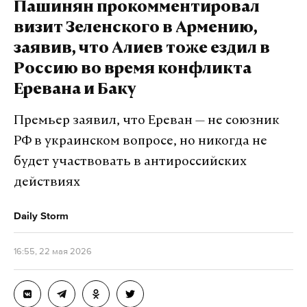
колледжем нет.
Пашинян прокомментировал
визит Зеленского в Армению,
Президент призвал военнослужащих ВСУ не
заявив, что Алиев тоже ездил в
выполнять преступные приказы киевского
Россию во время конфликта
режима. Он также поручил Министерству
Еревана и Баку
обороны представить свои предложения по
вариантам ответа на убийство шести человек в
Премьер заявил, что Ереван — не союзник
ЛНР, подчеркнув, что ограничиться просто
РФ в украинском вопросе, но никогда не
заявлениями в такой ситуации невозможно.
будет участвовать в антироссийских
действиях
Глава ЛНР Леонид Пасечник ранее сообщил, что в
ночь на 22 мая украинские военные атаковали
Daily Storm
учебный корпус и общежитие филиала
Луганского педагогического университета в
16:55, 22 мая 2026
Старобельске. В момент удара там находились 86
детей в возрасте от 14 до 18 лет, ранения получили
35 человек.