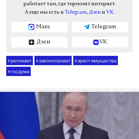
работает там, где тормозит интернет.
А еще мы есть в
Telegram
,
Дзен
и
VK
.
Макс
Telegram
Дзен
VK
релокант
законопроект
арест имущества
#
#
#
госдума
#