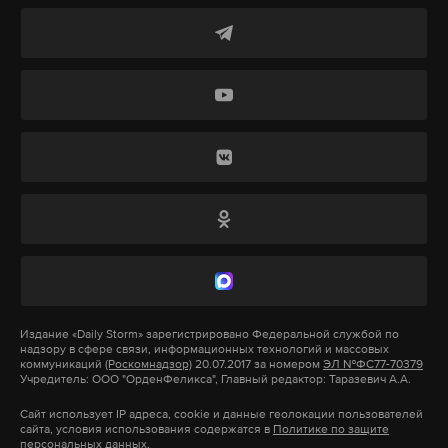
окончания спасательной операции, ведь под
завалами еще могут находиться люди», —
пояснили в региональном управлении МЧС.
Также на место ЧП уже прибыли специалисты из
Москвы для оказания экстренной
психологической помощи пострадавшим при
атаке беспилотников, сообщили в ведомстве.
Местные жители рассказали Daily Storm, что после
ударов дронов пятиэтажное здание обрушилось
вплоть до второго этажа.
Издание
«Daily Storm»
зарегистрировано Федеральной службой по
надзору в сфере связи, информационных технологий и массовых
Но точной информации о том, сколько людей
коммуникаций
(Роскомнадзор)
20.07.2017 за номером
ЭЛ №ФС77-70379
Учредитель: ООО "ОрденФеликса", Главный редактор: Таразевич А.А.
могут оставаться под завалами, нет. Глава ЛНР
Сайт использует IP адреса, cookie и данные геолокации пользователей
Леонид Пасечник ранее сообщал, что пострадали
сайта, условия использования содержатся в
Политике по защите
персональных данных.
не менее 35 человек. Ряд Telegram-каналов