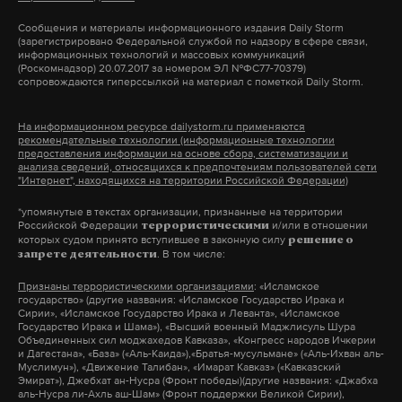
утверждает: число раненых увеличилось до 40.
Сообщения и материалы информационного издания Daily Storm
(зарегистрировано Федеральной службой по надзору в сфере связи,
Официально эта информация не подтверждена.
информационных технологий и массовых коммуникаций
(Роскомнадзор) 20.07.2017 за номером ЭЛ №ФС77-70379)
сопровождаются гиперссылкой на материал с пометкой Daily Storm.
Трое раненых находятся в тяжелом состоянии в
больницах, сказал помощник главы Минздрава
На информационном ресурсе dailystorm.ru применяются
рекомендательные технологии (информационные технологии
РФ Алексей Кузнецов. По его словам, всего в
предоставления информации на основе сбора, систематизации и
результате ЧП были госпитализированы восемь
анализа сведений, относящихся к предпочтениям пользователей сети
"Интернет", находящихся на территории Российской Федерации)
человек.
*упомянутые в текстах организации, признанные на территории
Российской Федерации
и/или в отношении
террористическими
По данным МЧС, ночью в результате
которых судом принято вступившее в законную силу
решение о
. В том числе:
запрете деятельности
комбинированного массированного удара
Признаны террористическими организациями
: «Исламское
беспилотников по территории Старобельского
государство» (другие названия: «Исламское Государство Ирака и
колледжа Луганского педагогического
Сирии», «Исламское Государство Ирака и Леванта», «Исламское
Государство Ирака и Шама»), «Высший военный Маджлисуль Шура
университета произошло обрушение здания
Объединенных сил моджахедов Кавказа», «Конгресс народов Ичкерии
и Дагестана», «База» («Аль-Каида»),«Братья-мусульмане» («Аль-Ихван аль-
общежития. На тот момент внутри находились 86
Муслимун»), «Движение Талибан», «Имарат Кавказ» («Кавказский
Эмират»), Джебхат ан-Нусра (Фронт победы)(другие названия: «Джабха
студентов.​ Их возраст — от 14 до 18 лет, заявляли
аль-Нусра ли-Ахль аш-Шам» (Фронт поддержки Великой Сирии),