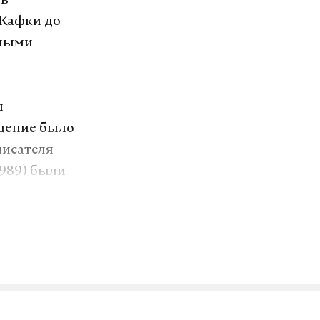
ль
 Кафки до
кными
л
едение было
писателя
1989) были
тся
укеровскую
озит интернет.