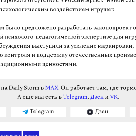
атировали отсутствие в России эффективной си
 психологическим воздействием игрушек.
тим было предложено разработать законопроект 
й психолого-педагогической экспертизе для игр
бсуждения выступили за усиление маркировки,
 контроля и поддержку отечественных произв
традиционными ценностями.
а Daily Storm в
MAX
. Он работает там, где торм
А еще мы есть в
Telegram
,
Дзен
и
VK
.
Telegram
Дзен
игрушки
дети