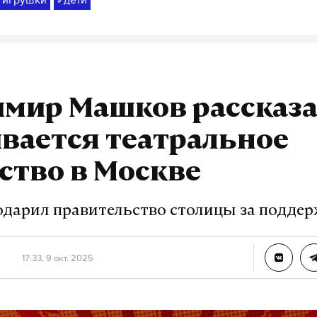
#
#
мир Машков рассказа
вается театральное
ство в Москве
одарил правительство столицы за подде
17:33, 9 окт. 2025