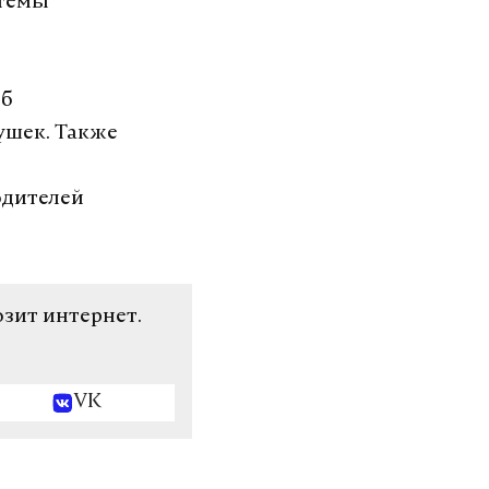
стемы
об
ушек. Также
одителей
озит интернет.
VK