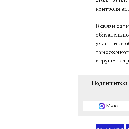
стола конст
контроля за
В связи с э
обязательно
участники о
таможенного
игрушек с 
Подпишитесь н
Макс
лантратова