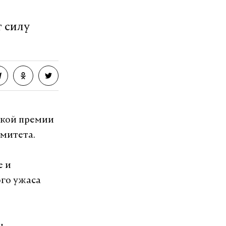
т силу
озит интернет.
VK
ской премии
омитета.
е и
го ужаса