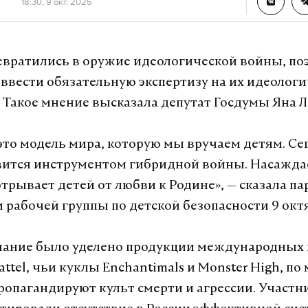
18:30, 9 окт. 2025
вратились в оружие идеологической войны, по
ввести обязательную экспертизу на их идеологи
 Такое мнение высказала депутат Госдумы Яна Л
это модель мира, которую мы вручаем детям. Се
вится инструментом гибридной войны. Насажд
отрывает детей от любви к Родине», — сказала п
и рабочей группы по детской безопасности 9 окт
мание было уделено продукции международных 
attel, чьи куклы Enchantimals и Monster High, п
пропагандируют культ смерти и агрессии. Участн