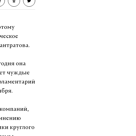
этому
ческое
антратова.
годня она
ает чуждые
арламентарий
ября.
компаний,
о мнению
ики круглого