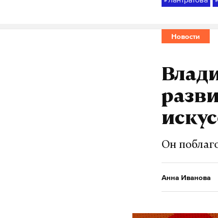
#
Новости
Влади
разви
искус
Он поблаг
Анна Иванова