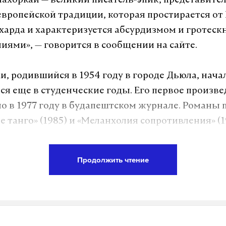
нахоркаи — великий писатель-эпик, представите
вропейской традиции, которая простирается от
харда и характеризуется абсурдизмом и гротес
иями», — говорится в сообщении на сайте.
и, родившийся в 1954 году в городе Дьюла, нача
ся еще в студенческие годы. Его первое произв
о в 1977 году в будапештском журнале. Романы 
е танго» (1985) и «Меланхолия сопротивления» (
аны режиссером Белой Тарром. Писатель являе
 нескольких наград, включая международную Б
Продолжить чтение
 года.
а Daily Storm в
MAX
. Он работает там, где торм
А еще мы есть в
Telegram
,
Дзен
и
VK
.