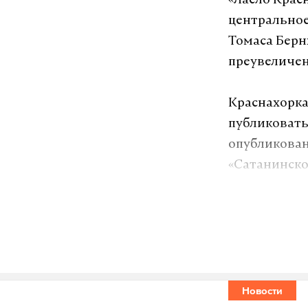
«Ласло Крас
центральное
Томаса Берн
преувеличен
Краснахорка
публиковать
опубликован
«Сатанинско
экранизиров
обладателем
премию 2015
Подпишитесь н
Новости