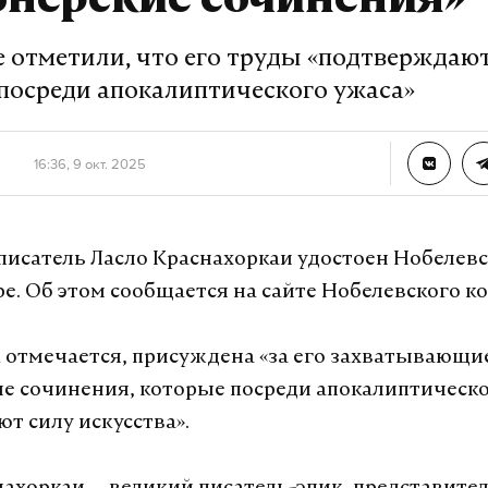
онерские сочинения»
еализовать все эти проекты.
е отметили, что его труды «подтверждаю
 посреди апокалиптического ужаса»
а Daily Storm в
MAX
. Он работает там, где торм
А еще мы есть в
Telegram
,
Дзен
и
VK
.
16:36, 9 окт. 2025
Telegram
Дзен
писатель Ласло Краснахоркаи удостоен Нобелев
адимир машков
театр
#
ре. Об этом сообщается на сайте Нобелевского к
к отмечается, присуждена «за его захватывающи
урналист отдела «undefined»
е сочинения, которые посреди апокалиптическо
т силу искусства».