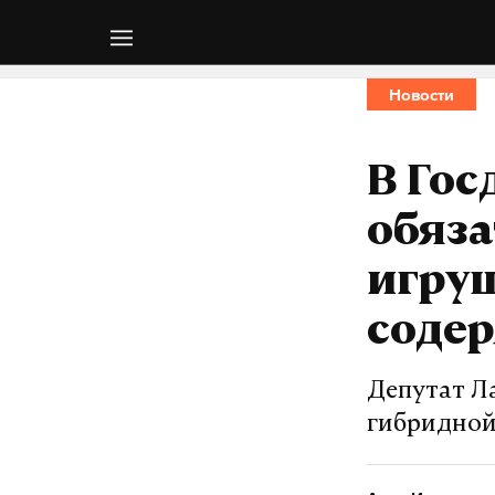
Новости
В Гос
обяза
игруш
соде
Депутат Л
гибридной