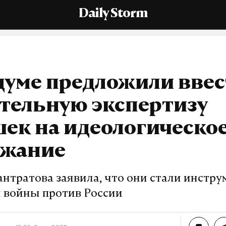
Daily Storm
думе предложили вве
тельную экспертизу
ек на идеологическо
ржание
антратова заявила, что они стали инстр
 войны против России