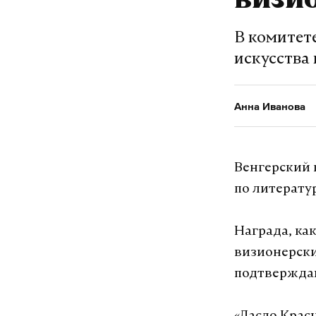
визи
возможным р
В комитет
искусства
Подпишитесь н
Анна Иванова
Макс
Венгерский 
москва
вл
#
#
по литерату
Награда, ка
Анна Иванова
ж
визионерски
подтверждаю