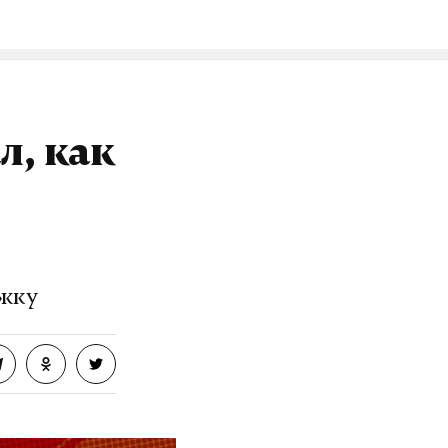
л, как
ржку