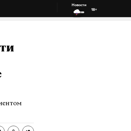
Новости
18+
сти
е
ументом