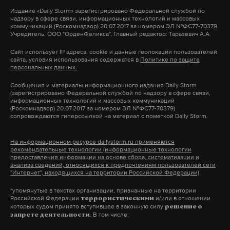
«Творим добро — помощь СВО». Несколько групп
Издание
«Daily Storm»
зарегистрировано Федеральной службой по
надзору в сфере связи, информационных технологий и массовых
ежедневно плетут маскировочные сети, делают
коммуникаций
(Роскомнадзор)
20.07.2017 за номером
ЭЛ №ФС77-70379
Учредитель: ООО "ОрденФеликса", Главный редактор: Таразевич А.А.
нашлемники и камуфляжные костюмы «Леший».
Сайт использует IP адреса, cookie и данные геолокации пользователей
сайта, условия использования содержатся в
Политике по защите
В Филимонковском районе работает группа
персональных данных.
активистов «ПравдаVвере». Ее куратор Юлия
Сообщения и материалы информационного издания Daily Storm
Буряк рассказала, что за полгода передано почти
(зарегистрировано Федеральной службой по надзору в сфере связи,
информационных технологий и массовых коммуникаций
500 килограммов медикаментов, изготовлено
(Роскомнадзор) 20.07.2017 за номером ЭЛ №ФС77-70379)
сопровождаются гиперссылкой на материал с пометкой Daily Storm.
более 150 маскировочных сетей. Одному из бойцов
по запросу отправили оптический дроп-кабель, а
На информационном ресурсе dailystorm.ru применяются
за один день закрыт сбор средств на покупку
рекомендательные технологии (информационные технологии
предоставления информации на основе сбора, систематизации и
металлической бытовки.
анализа сведений, относящихся к предпочтениям пользователей сети
"Интернет", находящихся на территории Российской Федерации)
«Это в очередной раз доказывает, что наша
*упомянутые в текстах организации, признанные на территории
Российской Федерации
и/или в отношении
террористическими
помощь нужна и солдаты ее ждут»
, —
которых судом принято вступившее в законную силу
решение о
. В том числе:
запрете деятельности
подчеркнула Буряк.