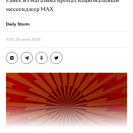
Ранее из магазина пропал национальный
«Выражаем чувства солидарности и
мессенджер MAX
поддержки дружественному венесуэльскому
народу в это тяжелое время»
, — говорится в
Daily Storm
сообщении.
11:32, 25 июня 2026
Землетрясение магнитудой 7,5 произошло 24
июня в 60 км к северо-западу от города Валенсия.
С разницей в одну минуту зафиксированы две
серии подземных толчков магнитудой 7,1 и 7,5. По
данным и.о. президента Венесуэлы Делси
Родригес, погибли минимум 32 человека,
пострадали более 700. В стране объявлена угроза
цунами и введен режим ЧС.
Посольство России в Венесуэле призвало граждан
РФ соблюдать меры безопасности. Помощь