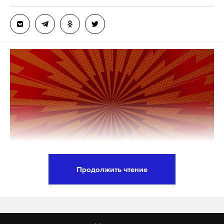
ограничениях идет речь.
После удаления MAX из App Store владельцы
iPhone и iPad перестали получать push-
уведомления о звонках и сообщениях.
Разработчики рекомендовали пользователям
самостоятельно открывать приложение, чтобы не
пропускать важные уведомления.
Глава Минцифры Максут Шадаев заявил, что
удаление MAX ограничило доступ к приложению
для более чем 20 млн пользователей iOS, и
пообещал, что «все будет хорошо» и ситуацию
Продолжить чтение
будут решать . В «Ростелекоме» действия Apple
С начала года жители Троицкого и
назвали враждебными.
Новомосковского административных округов
(ТиНАО) передали участникам специальной