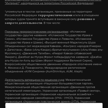
видят воды», отметил он. Уровень воды в реке
"Интернет", находящихся на территории Российской Федерации)
Тобол в Кургане может составить 9-11 метров и
*упомянутые в текстах организации, признанные на территории
больше, указал Шумков.
Российской Федерации
и/или в отношении
террористическими
которых судом принято вступившее в законную силу
решение о
. В том числе:
запрете деятельности
паводок
курган
курганская область
#
#
#
Признаны террористическими организациями
: «Исламское
государство» (другие названия: «Исламское Государство Ирака и
Сирии», «Исламское Государство Ирака и Леванта», «Исламское
Государство Ирака и Шама»), «Высший военный Маджлисуль Шура
Объединенных сил моджахедов Кавказа», «Конгресс народов Ичкерии
и Дагестана», «База» («Аль-Каида»),«Братья-мусульмане» («Аль-Ихван аль-
Муслимун»), «Движение Талибан», «Имарат Кавказ» («Кавказский
Эмират»), Джебхат ан-Нусра (Фронт победы)(другие названия: «Джабха
аль-Нусра ли-Ахль аш-Шам» (Фронт поддержки Великой Сирии),
Всероссийское общественное движение «Народное ополчение имени
К. Минина и Д. Пожарского», Международное религиозное
объединение «АУМ Синрике» (AumShinrikyo, AUM, Aleph)
Деятельность запрещена по решению суда
: Межрегиональная
общественная организация «Национал-большевистская партия»,
Межрегиональная общественная организация «Движение против
нелегальной иммиграции», Украинская организация «Правый сектор»,
Украинская организация «Украинская национальная ассамблея –
Украинская народная самооборона» (УНА - УНСО), Украинская
организация «Украинская повстанческая армия» (УПА), Украинская
организация «Тризуб им. Степана Бандеры», Украинская организация