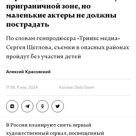
приграничной зоне, но
маленькие актеры не должны
Также Минобороны сообщило об уничтожении
трех украинских складов ракетно-
пострадать
артиллерийского вооружения и авиационных
По словам генпродюсера «Триикс медиа»
средств поражения, пусковой установки
Сергея Щеглова, съемки в опасных районах
зенитного ракетного комплекса С-125.
пройдут без участия детей
Ранее председатель наблюдательного совета
Алексей Красовский
украинской «Центрэнерго» Андрей Гота сообщил,
что в Киевской области разрушена самая мощная
17:39, 11 апр. 2024
Коллаж: Daily Storm
в регионе электростанция — Трипольская ТЭС. По
его словам, никто из сотрудников станции не
пострадал.
В России планируют снять первый
Подпишитесь на Daily Storm в
MAX
. Он
художественный сериал, посвященный