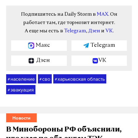
Подпишитесь на Daily Storm в
MAX
. Он
работает там, где тормозит интернет.
А еще мы есть в
Telegram
,
Дзен
и
VK
.
Макс
Telegram
Дзен
VK
население
сво
харьковская область
#
#
#
эвакуация
#
Новости
В Минобороны РФ объяснили,