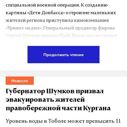
работает там, где тормозит интернет.
специальной военной операции. К созданию
А еще мы есть в
Telegram
,
Дзен
и
VK
.
картины «Дети Донбасса» о героизме маленьких
жителей региона приступила кинокомпания
Макс
Telegram
«Триикс медиа». Генеральный продюсер фирмы
Дзен
VK
Сергей Щеглов заверил Daily Storm, что не станет
подвергать опасности малолетних актеров
сериала. Ранее Щеглов заявил СМИ, что съемки
энергетика
украина
сво
#
#
#
Продолжить чтение
картины будут проходить недалеко от мест
боевых действий.
Новости
«Сцены в тех районах будут сняты без
участия детей, если возникнет вероятность
Губернатор Шумков призвал
опасности. Сейчас обрабатываем разные
эвакуировать жителей
логистические маршруты в максимально
правобережной части Кургана
безопасных зонах. Риски для детей на
съемках исключены. Подвергать взрослых
Уровень воды в Тоболе может превысить 11