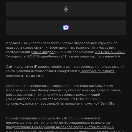
работает там, где тормозит интернет.
А еще мы есть в
Telegram
,
Дзен
и
VK
.
донбасс
съемки
сериал
сво
#
#
#
#
Макс
Telegram
Дзен
VK
Издание
«Daily Storm»
зарегистрировано Федеральной службой по
надзору в сфере связи, информационных технологий и массовых
коммуникаций
(Роскомнадзор)
20.07.2017 за номером
ЭЛ №ФС77-70379
Губернатор пояснил, что в рамках соглашения с
Учредитель: ООО "ОрденФеликса", Главный редактор: Таразевич А.А.
Казахстаном один сброс должен был составлять
Сайт использует IP адреса, cookie и данные геолокации пользователей
70 кубометров воды в секунду, однако 5 апреля
сайта, условия использования содержатся в
Политике по защите
персональных данных.
этот показатель составил 3300 кубометров.
Сообщения и материалы информационного издания Daily Storm
Шумков подчеркнул, что это в 45 раз больше
(зарегистрировано Федеральной службой по надзору в сфере связи,
информационных технологий и массовых коммуникаций
нормы.
(Роскомнадзор) 20.07.2017 за номером ЭЛ №ФС77-70379)
сопровождаются гиперссылкой на материал с пометкой Daily Storm.
Оповещение и эвакуация жителей Курганской
На информационном ресурсе dailystorm.ru применяются
области начались заблаговременно, однако
рекомендательные технологии (информационные технологии
многие не реагируют на это, потому что «пока не
предоставления информации на основе сбора, систематизации и
анализа сведений, относящихся к предпочтениям пользователей сети