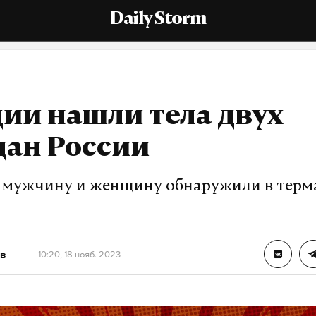
Daily Storm
ии нашли тела двух
дан России
мужчину и женщину обнаружили в тер
в
10:20, 18 нояб. 2023