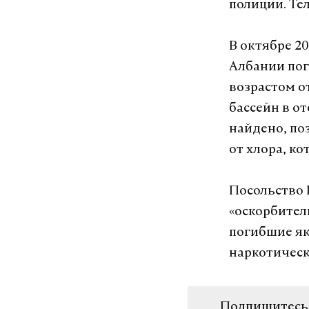
полиции. Те
В октябре 20
Албании по
возрастом от
бассейн в о
найдено, по
от хлора, к
Посольство 
«оскорбител
погибшие як
наркотическ
Подпишитесь н