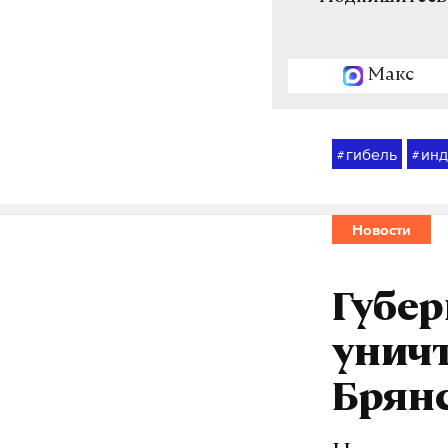
Макс
гибель
инд
#
#
Новости
Губер
уничт
Брян