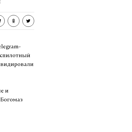
ы
elegram-
беспилотный
иквидировали
е и
 Богомаз