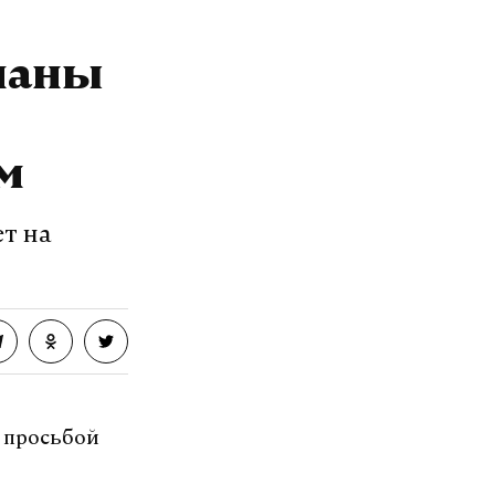
планы
м
ет на
 просьбой