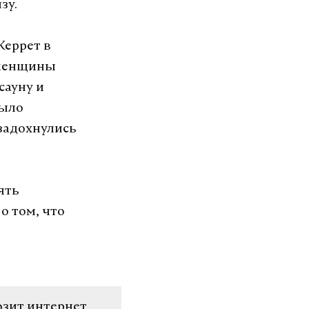
зу.
Керрет в
 женщины
сауну и
было
 задохнулись
ять
 том, что
озит интернет.