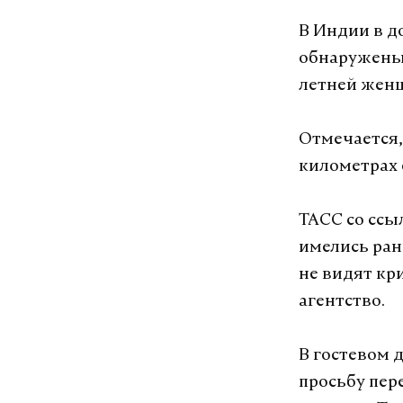
В Индии в д
обнаружены 
летней женщ
Отмечается,
километрах 
ТАСС со ссы
имелись ран
не видят кр
агентство.
В гостевом 
просьбу пер