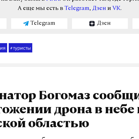
А еще мы есть в
Telegram
,
Дзен
и
VK
.
Telegram
Дзен
ия
туристы
#
натор Богомаз сообщи
ожении дрона в небе 
ской областью