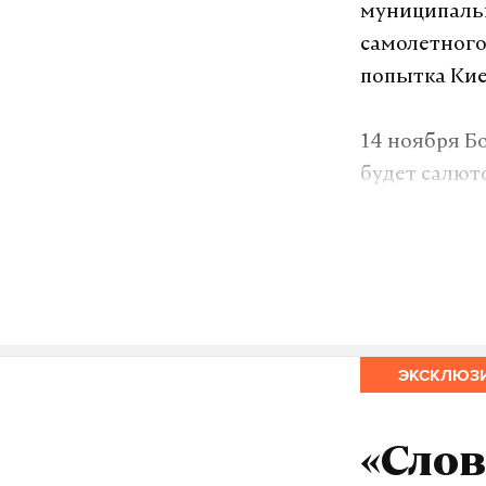
муниципаль
самолетного
попытка Кие
14 ноября Бо
будет салют
который был
Подпишитесь н
ЭКСКЛЮЗ
Макс
«Слов