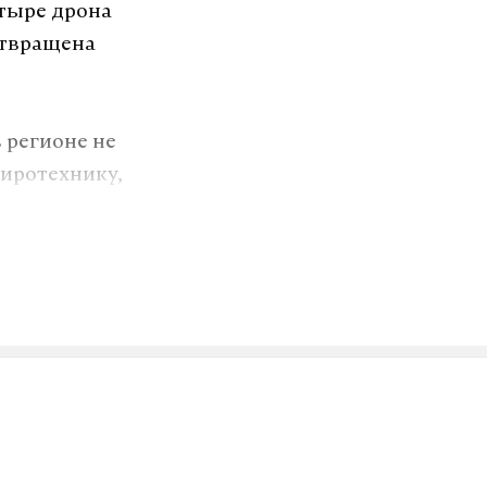
тыре дрона
отвращена
в регионе не
пиротехнику,
озит интернет.
VK