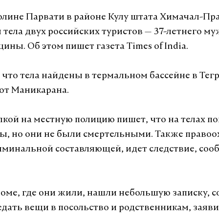
олине Парвати в районе Кулу штата Химачал-Пр
тела двух российских туристов — 37-летнего му
ины. Об этом пишет газета Times of India.
 что тела найдены в термальном бассейне в Тегр
от Маникарана.
лкой на местную полицию пишет, что на телах п
ы, но они не были смертельными. Также право
иминальной составляющей, идет следствие, соо
доме, где они жили, нашли небольшую записку,
едать вещи в посольство и родственникам, заяви