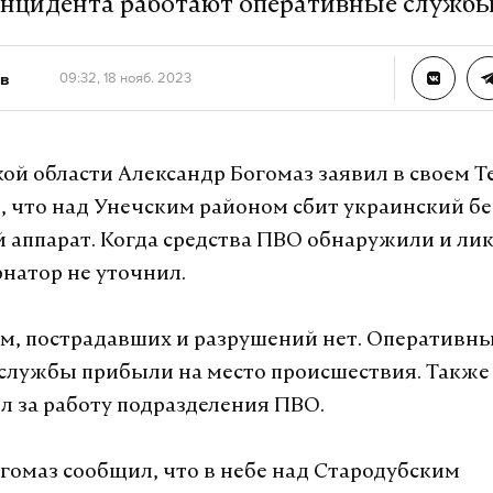
инцидента работают оперативные служб
в
09:32, 18 нояб. 2023
кой области Александр Богомаз заявил в своем T
м, что над Унечским районом сбит украинский 
 аппарат. Когда средства ПВО обнаружили и л
рнатор не уточнил.
ам, пострадавших и разрушений нет. Оперативны
службы прибыли на место происшествия. Также
л за работу подразделения ПВО.
огомаз сообщил, что в небе над Стародубским