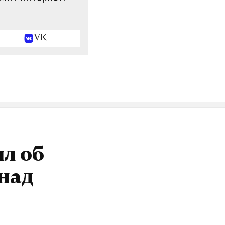
VK
л об
над