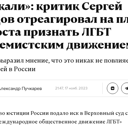
кали»: критик Сергей
ать лишний раз
 Богомаз
ов отреагировал на 
что в Новый год
ста признать ЛГБТ
области не
тов
ремистским движение
использование
ли в Курской области
ыразил мнение, что это никак не повлия
ей в России
лександр Пучкарев
21:47, 17 нояб. 2023
асть
александр богомаз
бпла
#
#
о юстиции России подало иск в Верховный суд с
международное общественное движение ЛГБТ»
в
журналист отдела «undefined»