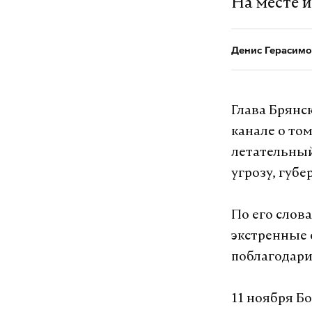
На месте 
Денис Герасимо
Глава Брянс
канале о то
летательный
угрозу, губе
По его слов
экстренные 
поблагодари
11 ноября Б