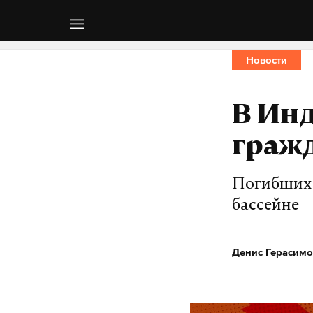
Новости
В Инд
граж
Погибших 
бассейне
Денис Герасимо