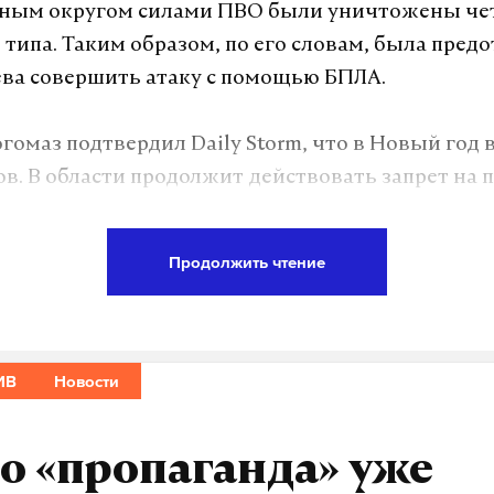
ным округом силами ПВО были уничтожены че
 типа. Таким образом, по его словам, была пред
ва совершить атаку с помощью БПЛА.
гомаз подтвердил Daily Storm, что в Новый год 
ов. В области продолжит действовать запрет на 
 введен еще в 2022 году.
Продолжить чтение
а Daily Storm в
MAX
. Он работает там, где торм
А еще мы есть в
Telegram
,
Дзен
и
VK
.
ИВ
Новости
Telegram
Дзен
о «пропаганда» уже