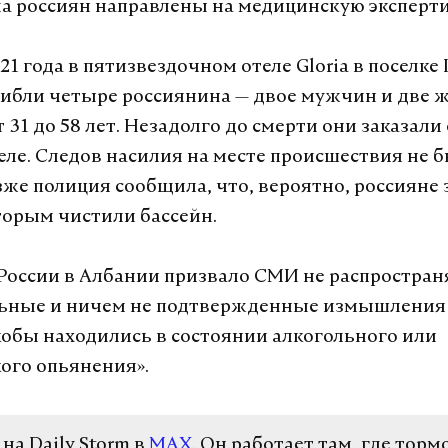
ла россиян направлены на медицинскую эксперти
21 года в пятизвездочном отеле Gloria в поселке 
гибли четыре россиянина — двое мужчин и две
 31 до 58 лет. Незадолго до смерти они заказали 
теле. Следов насилия на месте происшествия не 
зже полиция сообщила, что, вероятно, россияне
оторым чистили бассейн.
России в Албании призвало СМИ не распростран
ьные и ничем не подтвержденные измышления о
обы находились в состоянии алкогольного или
ого опьянения».
а Daily Storm в
MAX
. Он работает там, где торм