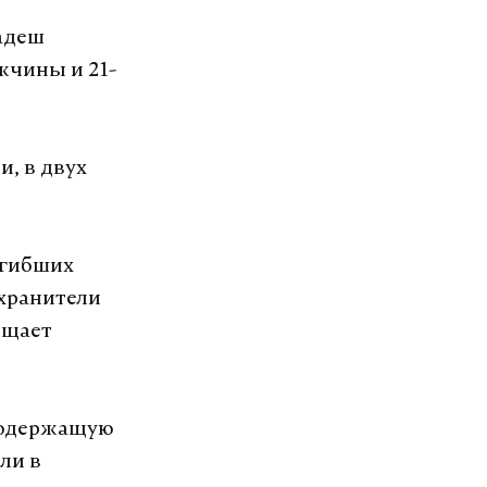
адеш
жчины и 21-
и, в двух
огибших
охранители
бщает
 содержащую
ли в