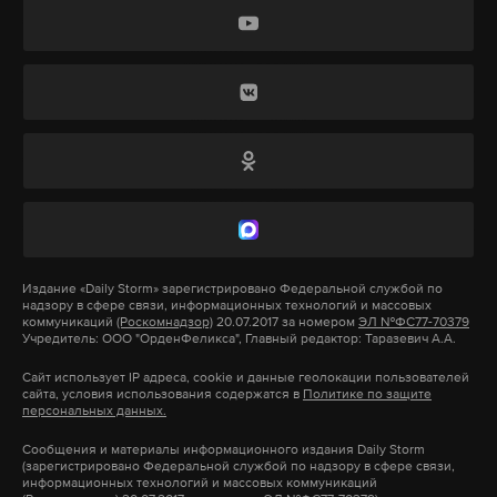
социальных платформ. Компании, которые не
смогут эффективно проверять возраст
пользователей, будут подвергаться крупным
штрафам. Технологические гиганты уже
выразили обеспокоенность по поводу
практической реализации запрета, указывая на
сложность точной проверки возраста в интернете.
Первый страной в мире, которая официально
ограничила использование соцсетей для
Издание
«Daily Storm»
зарегистрировано Федеральной службой по
надзору в сфере связи, информационных технологий и массовых
подростков, стала Австралия: закон вступил в
коммуникаций
(Роскомнадзор)
20.07.2017 за номером
ЭЛ №ФС77-70379
Учредитель: ООО "ОрденФеликса", Главный редактор: Таразевич А.А.
силу 10 декабря 2025 года. Опыт Австралии
показал, что компании начали внедрять системы
Сайт использует IP адреса, cookie и данные геолокации пользователей
сайта, условия использования содержатся в
Политике по защите
возрастной верификации, однако обойти их все
персональных данных.
еще возможно.
Сообщения и материалы информационного издания Daily Storm
(зарегистрировано Федеральной службой по надзору в сфере связи,
информационных технологий и массовых коммуникаций