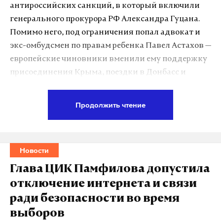
антироссийских санкций, в который включили
генерального прокурора РФ Александра Гуцана.
Помимо него, под ограничения попал адвокат и
экс-омбудсмен по правам ребенка Павел Астахов —
европейские чиновники вменили ему поддержку
присоединения Крыма, поездки в Донбасс и
деятельность в медиа.
Продолжить чтение
Также в черном списке оказались митрополит
Симферопольский и Крымский Тихон (Георгий
Шевкунов), ведущий Первого канала Анатолий
Новости
Кузичев, военблогер Кирилл Федоров, писатели и
журналисты российских СМИ.
Глава ЦИК Памфилова допустила
отключение интернета и связи
Среди юридических лиц ЕС ввел санкции против
ради безопасности во время
Президентского фонда культурных инициатив,
выборов
холдинга разработчика систем распознавания