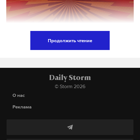
памфилова
выборы
выборы в госдуму
#
#
#
интернет
#
Подпишитесь на Daily Storm в
MAX
. Он
работает там, где тормозит интернет.
А еще мы есть в
Telegram
,
Дзен
и
VK
.
Продолжить чтение
Премьер-министр Великобритании Кир Стармер
Макс
Telegram
объявил о запрете доступа к социальным сетям
для всех, кто младше 16 лет. Решение вступит в
Дзен
VK
силу весной 2027 года.
Daily Storm
© Storm 2026
новосибирская область
сельское хозяйство
#
#
Стармер отметил, что беспокоится о том, что дети
О нас
забой скота
режим чс
#
#
не играют во дворе и не ложатся спать вовремя, и
Реклама
признал, что обеспечить соблюдение запрета будет
нелегко.
Новые правила коснутся всех крупных