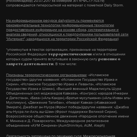
(Роскомнадзор) 20.07.2017 за номером ЭЛ №ФС77-70379)
сопровождаются гиперссылкой на материал с пометкой Daily Storm.
Подпишитесь на Daily Storm в
MAX
. Он
работает там, где тормозит интернет.
На информационном ресурсе dailystorm.ru применяются
А еще мы есть в
Telegram
,
Дзен
и
VK
.
рекомендательные технологии (информационные технологии
предоставления информации на основе сбора, систематизации и
анализа сведений, относящихся к предпочтениям пользователей сети
Макс
Telegram
"Интернет", находящихся на территории Российской Федерации)
*упомянутые в текстах организации, признанные на территории
Дзен
VK
Российской Федерации
и/или в отношении
террористическими
которых судом принято вступившее в законную силу
решение о
. В том числе:
запрете деятельности
запреты
великборитания
интернет
соцсети
#
#
#
#
Признаны террористическими организациями
: «Исламское
государство» (другие названия: «Исламское Государство Ирака и
Сирии», «Исламское Государство Ирака и Леванта», «Исламское
Государство Ирака и Шама»), «Высший военный Маджлисуль Шура
Объединенных сил моджахедов Кавказа», «Конгресс народов Ичкерии
и Дагестана», «База» («Аль-Каида»),«Братья-мусульмане» («Аль-Ихван аль-
Муслимун»), «Движение Талибан», «Имарат Кавказ» («Кавказский
Эмират»), Джебхат ан-Нусра (Фронт победы)(другие названия: «Джабха
аль-Нусра ли-Ахль аш-Шам» (Фронт поддержки Великой Сирии),
Всероссийское общественное движение «Народное ополчение имени
К. Минина и Д. Пожарского», Международное религиозное
объединение «АУМ Синрике» (AumShinrikyo, AUM, Aleph)
Деятельность запрещена по решению суда
: Межрегиональная