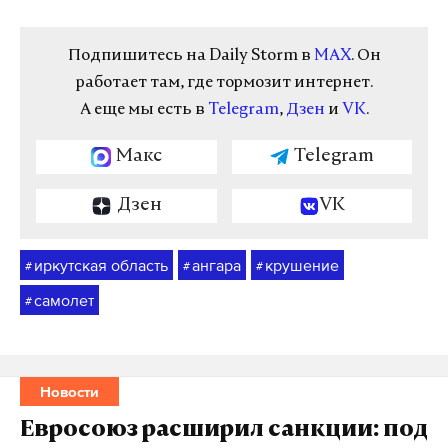
Подпишитесь на Daily Storm в
MAX
. Он
работает там, где тормозит интернет.
А еще мы есть в
Telegram
,
Дзен
и
VK
.
Макс
Telegram
Дзен
VK
иркутская область
ангара
крушение
#
#
#
самолет
#
Новости
Евросоюз расширил санкции: под