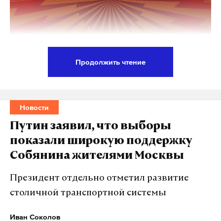
Продолжить чтение
В Москве последовательно и настойчиво
создается прогрессивная, комфортная среда,
делается все необходимое для инноваций,
Новости
творчества, досуга, по этому показателю город
Путин заявил, что выборы
опережает многие другие мировые столицы. С
показали широкую поддержку
таким заявлением выступил президент Владимир
Собянина жителями Москвы
Путин на инаугурации мэра Москвы Сергея
Собянина.
Президент отдельно отметил развитие
столичной транспортной системы
Российский лидер отметил, что набранный
высокий темп преобразований обязывает
Иван Соколов