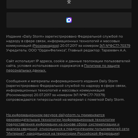
сделать город «еще круче и краше, впереди всей
России, подчеркнул Путин.
планеты». Это получится сделать, поскольку у
столицы «есть самое ценное в этом мире —
В июне 2023 года президент
наградил
Собянина
мужественные, талантливые, трудолюбивые
орденом «За заслуги перед Отечеством» I степени.
Издание
«Daily Storm»
зарегистрировано Федеральной службой по
люди, москвичи», уверен Собянин.
Путин отметил его большой вклад в социально-
надзору в сфере связи, информационных технологий и массовых
коммуникаций
(Роскомнадзор)
20.07.2017 за номером
ЭЛ №ФС77-70379
экономическое развитие Москвы. Пресс-секретарь
Учредитель: ООО "ОрденФеликса", Главный редактор: Таразевич А.А.
главы государства Дмитрий Песков
заявил
, что
Подпишитесь на Daily Storm в
MAX
. Он
Сайт использует IP адреса, cookie и данные геолокации пользователей
успехи Собянина на посту мэра очевидны.
сайта, условия использования содержатся в
Политике по защите
работает там, где тормозит интернет.
персональных данных.
А еще мы есть в
Telegram
,
Дзен
и
VK
.
Сергею Собянину 65 лет. Он впервые стал мэром
Сообщения и материалы информационного издания Daily Storm
(зарегистрировано Федеральной службой по надзору в сфере связи,
Москвы в 2010 году, когда его кандидатуру
информационных технологий и массовых коммуникаций
Макс
Telegram
(Роскомнадзор) 20.07.2017 за номером ЭЛ №ФС77-70379)
утвердила Мосгордума по представлению
сопровождаются гиперссылкой на материал с пометкой Daily Storm.
Дмитрия Медведева, занимавшего пост
Дзен
VK
президента страны.
На информационном ресурсе dailystorm.ru применяются
рекомендательные технологии (информационные технологии
предоставления информации на основе сбора, систематизации и
анализа сведений, относящихся к предпочтениям пользователей сети
Под руководством Собянина территория Москвы
"Интернет", находящихся на территории Российской Федерации)