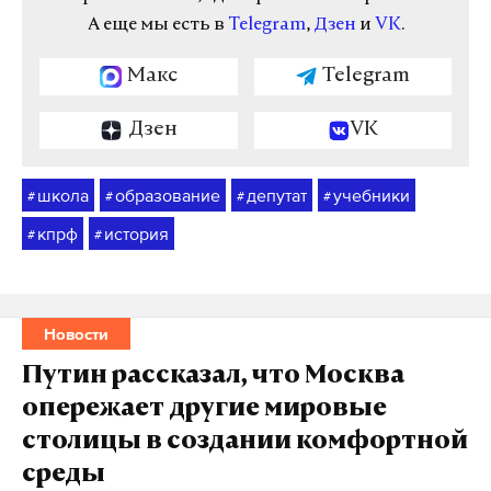
А еще мы есть в
Telegram
,
Дзен
и
VK
.
Макс
Telegram
Дзен
VK
школа
образование
депутат
учебники
#
#
#
#
кпрф
история
#
#
Новости
Путин рассказал, что Москва
опережает другие мировые
столицы в создании комфортной
среды