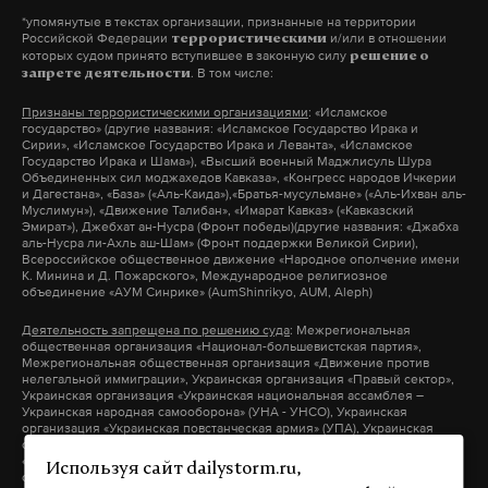
увеличилась в 2,5 раза. Были образованы два
*упомянутые в текстах организации, признанные на территории
новых городских округа: Троицкий и
Мосгоризбирком
Российской Федерации
и/или в отношении
террористическими
которых судом принято вступившее в законную силу
решение о
зарегистрировал Собянина
Новомосковский (ТиНАО). С 2011 года сеть
. В том числе:
запрете деятельности
мэром столицы
Московского метрополитена выросла в полтора
Признаны террористическими организациями
: «Исламское
раза. Модернизируются
дорожные сети
,
Градоначальник набрал на выборах 76,39%
государство» (другие названия: «Исламское Государство Ирака и
Сирии», «Исламское Государство Ирака и Леванта», «Исламское
голосов
реализуются программы обновления
Государство Ирака и Шама»), «Высший военный Маджлисуль Шура
общественного городского транспорта. Заданы
Объединенных сил моджахедов Кавказа», «Конгресс народов Ичкерии
13 сентября 2023
и Дагестана», «База» («Аль-Каида»),«Братья-мусульмане» («Аль-Ихван аль-
новые стандарты благоустройства дворов и
Муслимун»), «Движение Талибан», «Имарат Кавказ» («Кавказский
Эмират»), Джебхат ан-Нусра (Фронт победы)(другие названия: «Джабха
общественных пространств.
аль-Нусра ли-Ахль аш-Шам» (Фронт поддержки Великой Сирии),
Всероссийское общественное движение «Народное ополчение имени
К. Минина и Д. Пожарского», Международное религиозное
объединение «АУМ Синрике» (AumShinrikyo, AUM, Aleph)
москва
сергей собянин
выборы
#
#
#
Подпишитесь на Daily Storm в
MAX
. Он
Деятельность запрещена по решению суда
: Межрегиональная
инаугурация
#
общественная организация «Национал-большевистская партия»,
работает там, где тормозит интернет.
Межрегиональная общественная организация «Движение против
А еще мы есть в
Telegram
,
Дзен
и
VK
.
нелегальной иммиграции», Украинская организация «Правый сектор»,
Украинская организация «Украинская национальная ассамблея –
Украинская народная самооборона» (УНА - УНСО), Украинская
Макс
Telegram
организация «Украинская повстанческая армия» (УПА), Украинская
организация «Тризуб им. Степана Бандеры», Украинская организация
«Братство», Межрегиональное общественное объединение –
Используя сайт dailystorm.ru,
организация «Народная Социальная Инициатива» (другие названия:
Дзен
VK