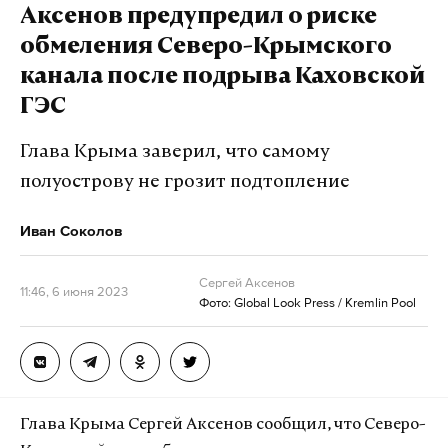
Аксенов предупредил о риске
Источник ТАСС, близкий к службе
обмеления Северо-Крымского
Росалкогольрегулирования,
рассказал
, что
канала после подрыва Каховской
напиток, которым отравились люди, находился в
ГЭС
нелегальном обороте. Такая небезопасная
продукция поставлялась от предпринимателя из
Глава Крыма заверил, что самому
Красноглинского района Самарской области.
полуострову не грозит подтопление
Иван Соколов
Бизнесмен
задержан
и допрошен. Мужчина уже
попадал
в поле зрения МВД в 2022 году. Тогда
Сергей Аксенов
после проверки бизнесмен отделался лишь
11:46, 6 июня 2023
Фото: Global Look Press / Kremlin Pool
предупреждением.
Подпишитесь на Daily Storm в
MAX
. Он
работает там, где тормозит интернет.
Глава Крыма Сергей Аксенов сообщил, что Северо-
А еще мы есть в
Telegram
,
Дзен
и
VK
.