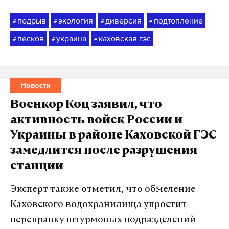
подрыв
экология
диверсия
подтопление
#
#
#
#
песков
украина
каховская гэс
#
#
#
Новости
Военкор Коц заявил, что
активность войск России и
Украины в районе Каховской ГЭС
замедлится после разрушения
станции
Эксперт также отметил, что обмеление
Каховского водохранилища упростит
переправку штурмовых подразделений