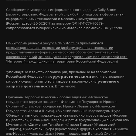
произошедшее актом терроризма со стороны
сантиметров в час.
Украины.
Сообщения и материалы информационного издания Daily Storm
(зарегистрировано Федеральной службой по надзору в сфере связи,
информационных технологий и массовых коммуникаций
(Роскомнадзор) 20.07.2017 за номером ЭЛ №ФС77-70379)
Глава правительства Херсонской области выехал
Каховская ГЭС входит в завершенный к середине
сопровождаются гиперссылкой на материал с пометкой Daily Storm.
в прибрежные районы Днепра. Жителей сел
1970-х годов каскад гидроэлектростанций на
региона готовы эвакуировать при необходимости.
Днепре (Киевская, Каневская, Кременчугская,
На информационном ресурсе dailystorm.ru применяются
рекомендательные технологии (информационные технологии
В Новой Каховке эвакуируют жителей порядка
Днепродзержинская, Днепровская и Каховская).
предоставления информации на основе сбора, систематизации и
300 домов.
анализа сведений, относящихся к предпочтениям пользователей сети
Станция является шестой, нижней ступенью
"Интернет", находящихся на территории Российской Федерации)
каскада. Она расположена ниже других ГЭС по
*упомянутые в текстах организации, признанные на территории
Удар по Каховской ГЭС не сильно скажется на
течению реки, в пяти километрах от Новой
Российской Федерации
и/или в отношении
террористическими
ситуации в Херсонской области,
которых судом принято вступившее в законную силу
считает
врио
решение о
Каховки. Осенью 2022 года сообщалось, что
. В том числе:
запрете деятельности
главы региона Владимир Сальдо. Он отметил, что
украинские военные ведут регулярные обстрелы
Признаны террористическими организациями
: «Исламское
в подрыве дамбы виноваты украинские военные.
станции, чтобы разрушить шлюз на дамбе.
государство» (другие названия: «Исламское Государство Ирака и
По мнению Сальдо, не потребуется даже крупная
Сирии», «Исламское Государство Ирака и Леванта», «Исламское
Государство Ирака и Шама»), «Высший военный Маджлисуль Шура
эвакуация людей. Большинство жителей
Объединенных сил моджахедов Кавказа», «Конгресс народов Ичкерии
и Дагестана», «База» («Аль-Каида»),«Братья-мусульмане» («Аль-Ихван аль-
остаются на своих местах, хотя транспорт для них
Муслимун»), «Движение Талибан», «Имарат Кавказ» («Кавказский
Эмират»), Джебхат ан-Нусра (Фронт победы)(другие названия: «Джабха
отправлен, заметил чиновник.
аль-Нусра ли-Ахль аш-Шам» (Фронт поддержки Великой Сирии),
Аксенов предупредил о риске