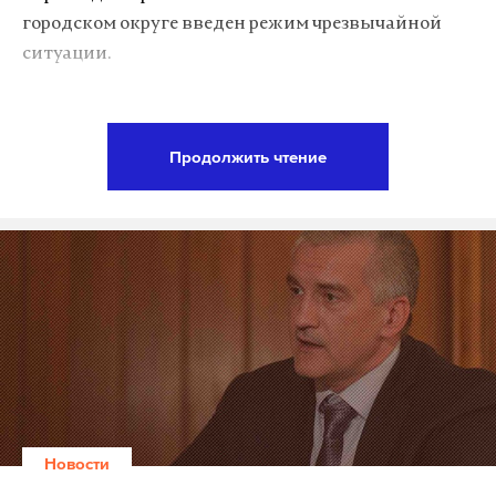
городском округе введен режим чрезвычайной
5 июня стало
известно
о первых случаях
ситуации.
отравления людей сидром. Речь идет о жителях
Удмуртии, Самарской, Ульяновской и
Нижегородской областей. Глава Роспотребнадзора
Подпишитесь на Daily Storm в
MAX
. Он
Анна Попова поручила найти и изъять из
Продолжить чтение
работает там, где тормозит интернет.
продажи весь напиток «Мистер Сидр». На всей
А еще мы есть в
Telegram
,
Дзен
и
VK
.
территории России были
заблокированы
отгрузки
и поставки алкогольного напитка под этим
Макс
Telegram
брендом.
Дзен
VK
Следственный комитет после информации об
отравлении и гибели людей возбудил
уголовное дело
по части 3 статьи 238 УК РФ
(оказание услуг, не отвечающих требованиям
безопасности, повлекших по неосторожности
Новости
смерть двух или более лиц).