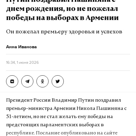
Путин поздравил Пашиняна с
разрешения. Согласно документу, выдачу таких
днем рождения, но не пожелал
разрешений осуществляет Федеральное агентство
победы на выборах в Армении
морского и речного транспорта (Росморречфлот),
но исключительно по согласованию с ФСБ и
Он пожелал премьеру здоровья и успехов
Министерством обороны и на основании
Анна Иванова
заявления.
16:34, 1 июня 2026
Подпишитесь на Daily Storm в
MAX
. Он
работает там, где тормозит интернет.
А еще мы есть в
Telegram
,
Дзен
и
VK
.
Макс
Telegram
Президент России Владимир Путин поздравил
премьер-министра Армении Никола Пашиняна с
Дзен
VK
51-летием, но не стал желать ему победы на
предстоящих парламентских выборах в
судно
фсб
разрешение
республике. Послание опубликовано на сайте
#
#
#