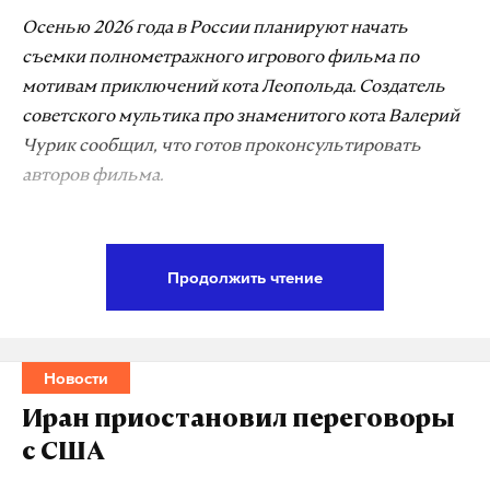
Осенью 2026 года в России планируют начать
съемки полнометражного игрового фильма по
мотивам приключений кота Леопольда. Создатель
советского мультика про знаменитого кота Валерий
Чурик сообщил, что готов проконсультировать
авторов фильма.
«Как вы знаете, есть такие примеры — «Дорога из
желтого кирпича», например. В принципе,
Продолжить чтение
конечно, момент интересный. Главное здесь —
найти тонкую связь между анимацией и живыми
съемками. Здесь нужно очень тонкое чувство и
Новости
вкус, прежде всего, режиссера, который будет
этим заниматься, и художника тоже, это мое
Иран приостановил переговоры
мнение», — прокомментировал Daily Storm
с США
новости о будущих съемках полного метра