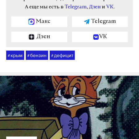
А еще мы есть в
Telegram
,
Дзен
и
VK
.
Макс
Telegram
Дзен
VK
крым
бензин
дефицит
#
#
#