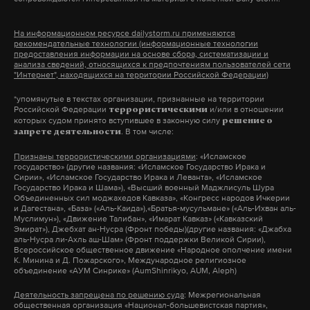
На информационном ресурсе dailystorm.ru применяются
рекомендательные технологии (информационные технологии
предоставления информации на основе сбора, систематизации и
анализа сведений, относящихся к предпочтениям пользователей сети
"Интернет", находящихся на территории Российской Федерации)
*упомянутые в текстах организации, признанные на территории
Российской Федерации
и/или в отношении
террористическими
которых судом принято вступившее в законную силу
решение о
. В том числе:
запрете деятельности
Признаны террористическими организациями
: «Исламское
государство» (другие названия: «Исламское Государство Ирака и
Сирии», «Исламское Государство Ирака и Леванта», «Исламское
Государство Ирака и Шама»), «Высший военный Маджлисуль Шура
Объединенных сил моджахедов Кавказа», «Конгресс народов Ичкерии
и Дагестана», «База» («Аль-Каида»),«Братья-мусульмане» («Аль-Ихван аль-
Муслимун»), «Движение Талибан», «Имарат Кавказ» («Кавказский
Эмират»), Джебхат ан-Нусра (Фронт победы)(другие названия: «Джабха
аль-Нусра ли-Ахль аш-Шам» (Фронт поддержки Великой Сирии),
Всероссийское общественное движение «Народное ополчение имени
К. Минина и Д. Пожарского», Международное религиозное
объединение «АУМ Синрике» (AumShinrikyo, AUM, Aleph)
Деятельность запрещена по решению суда
: Межрегиональная
общественная организация «Национал-большевистская партия»,