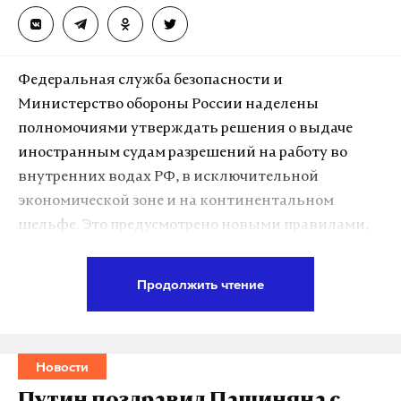
А еще мы есть в
Telegram
,
Дзен
и
VK
.
Макс
Telegram
Федеральная служба безопасности и
Дзен
VK
Министерство обороны России наделены
полномочиями утверждать решения о выдаче
иран
переговоры
сша
#
#
#
иностранным судам разрешений на работу во
внутренних водах РФ, в исключительной
экономической зоне и на континентальном
шельфе. Это предусмотрено новыми правилами,
утвержденными правительством.
Продолжить чтение
Кабмин разрешил привлекать суда под
иностранным флагом для каботажных
грузоперевозок, поисковых и гидротехнических
Новости
работ, а также для разведки морских ресурсов —
при условии получения соответствующего