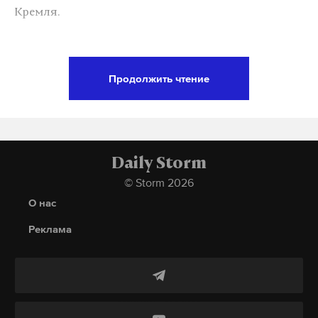
Кремля.
Глава государства пожелал армянскому коллеге
здоровья, благополучия и успехов, отметив, что
Продолжить чтение
отношения между Россией и Арменией
традиционно носят дружественный характер, а
Москва заинтересована в их дальнейшем
поступательном развитии.
Daily Storm
© Storm 2026
Ранее
вице-премьер республики Мгер
О нас
Григорян сообщил, что Армения будет думать о
выборе между Евразийским экономическим
Реклама
союзом (ЕАЭС) и Европейским союзом, когда
вопрос встанет ребром.
Подпишитесь на Daily Storm в
MAX
. Он