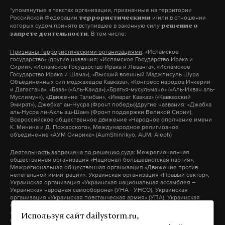
*упомянутые в текстах организации, признанные на территории
июля 2017 г.
Российской Федерации
и/или в отношении
террористическими
которых судом принято вступившее в законную силу
решение о
. В том числе:
запрете деятельности
Heartbreaking.16 dead in the crash of a
#USMC
plane
in Leflore County Mississippi. Never forget what
Признаны террористическими организациями
: «Исламское
государство» (другие названия: «Исламское Государство Ирака и
military & their loved ones risk for us
Сирии», «Исламское Государство Ирака и Леванта», «Исламское
Государство Ирака и Шама»), «Высший военный Маджлисуль Шура
— Ateacherfirst (@AuntieTeaches)
11 июля
Объединенных сил моджахедов Кавказа», «Конгресс народов Ичкерии
и Дагестана», «База» («Аль-Каида»),«Братья-мусульмане» («Аль-Ихван аль-
2017 г.
Муслимун»), «Движение Талибан», «Имарат Кавказ» («Кавказский
Эмират»), Джебхат ан-Нусра (Фронт победы)(другие названия: «Джабха
аль-Нусра ли-Ахль аш-Шам» (Фронт поддержки Великой Сирии),
Heart-breaking news out of Mississippi. Everybody
Всероссийское общественное движение «Народное ополчение имени
К. Минина и Д. Пожарского», Международное религиозное
send thoughts and good vibes to the USMC and Marine
объединение «АУМ Синрике» (AumShinrikyo, AUM, Aleph)
aviation communities tonight.
Деятельность запрещена по решению суда
: Межрегиональная
— zedediah springfield (@ZeddRebel)
11 июля
общественная организация «Национал-большевистская партия»,
Межрегиональная общественная организация «Движение против
2017 г.
нелегальной иммиграции», Украинская организация «Правый сектор»,
Украинская организация «Украинская национальная ассамблея –
Украинская народная самооборона» (УНА - УНСО), Украинская
Фото: GLOBAL LOOK press/©
David Bro
организация «Украинская повстанческая армия» (УПА), Украинская
организация «Тризуб им. Степана Бандеры», Украинская организация
«Братство», Межрегиональное общественное объединение –
Используя сайт dailystorm.ru,
организация «Народная Социальная Инициатива» (другие названия: