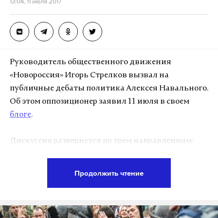
13:04, 11 июля 2017
Руководитель общественного движения
«Новороссия» Игорь Стрелков вызвал на
публичные дебаты политика Алексея Навального.
Об этом оппозиционер заявил 11 июля в своем
блоге
.
Дискуссия развернется по трем направлениям:
как Навальный, в случае избрания его
президентом, планирует бороться с коррупцией,
Продолжить чтение
какую позицию он займет в отношениях с Западом
и как решит проблемы Донбасса и Крыма.
Навальный уверен, что Стрелков постарается