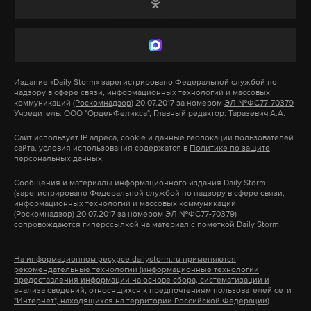
Макс
Telegram
Дзен
VK
Дзен
VK
Фото: © GLOBAL LOOK press/Vickie Flores
CONFIRMED: Capt. Sarah Burns with
@USMC
says the
Издание
«Daily Storm»
зарегистрировано Федеральной службой по
надзору в сфере связи, информационных технологий и массовых
KC-130 in LeFlore County is theirs.
коммуникаций
(Роскомнадзор)
20.07.2017 за номером
ЭЛ №ФС77-70379
Учредитель: ООО "ОрденФеликса", Главный редактор: Таразевич А.А.
16 have died per EMA official:
https://t.co/Hmt8M7SILS
pic.twitter.com/uZEOOf9QNa
Сайт использует IP адреса, cookie и данные геолокации пользователей
сайта, условия использования содержатся в
Политике по защите
— Mike Evans (@crabblers)
11 июля 2017 г.
персональных данных.
Сообщения и материалы информационного издания Daily Storm
Люди по всему миру выражают соболезнования
(зарегистрировано Федеральной службой по надзору в сфере связи,
семьям погибших.
информационных технологий и массовых коммуникаций
(Роскомнадзор) 20.07.2017 за номером ЭЛ №ФС77-70379)
сопровождаются гиперссылкой на материал с пометкой Daily Storm.
💔Tragedy in Mississippi💔Latest reports state 16 have
perished in Marine Corps KC-130 crash.
#USMC
На информационном ресурсе dailystorm.ru применяются
рекомендательные технологии (информационные технологии
#SemperFi
https://t.co/0SDvMhwOdH
предоставления информации на основе сбора, систематизации и
pic.twitter.com/MuL9k2umnw
анализа сведений, относящихся к предпочтениям пользователей сети
"Интернет", находящихся на территории Российской Федерации)
— 🌹Νια🕵CNNBlackmail (@nia4_trump)
11