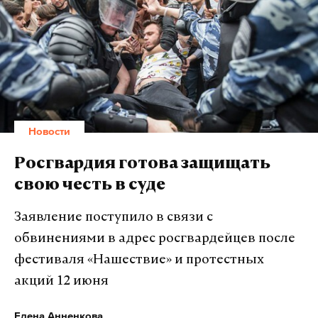
доказать, что его оппонент – не патриот, не
националист и даже не оппозиционер.
«Разговор с Игорем Ивановичем Стрелковым,
который, конечно, является выразителем мнения
определенной группы граждан РФ, мне интересен,
и я готов в нем участвовать», — заявил
Новости
Навальный.
Росгвардия готова защищать
свою честь в суде
Подпишитесь на Daily Storm в
MAX
. Он
работает там, где тормозит интернет.
Заявление поступило в связи с
А еще мы есть в
Telegram
,
Дзен
и
VK
.
обвинениями в адрес росгвардейцев после
фестиваля «Нашествие» и протестных
Макс
Telegram
акций 12 июня
Дзен
VK
Елена Анненкова