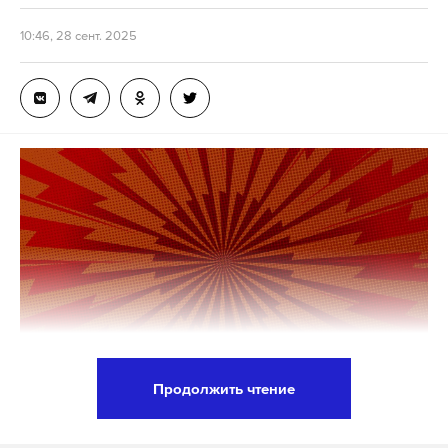
граждане с челюстно-лицевыми аномалиями.
10:46, 28 сент. 2025
Расширены
пункты
о деформации и дефектах
кисти и пальцев, стопы, последствиях переломов
позвоночника, костей туловища, поражении
костей, наличии инородного тела в полости
черепа и (или) веществе головного мозга.
Подпишитесь на Daily Storm в
MAX
. Он
работает там, где тормозит интернет.
А еще мы есть в
Telegram
,
Дзен
и
VK
.
Макс
Telegram
Продолжить чтение
Дзен
VK
Главу Рабочей партии Великобритании Джорджа