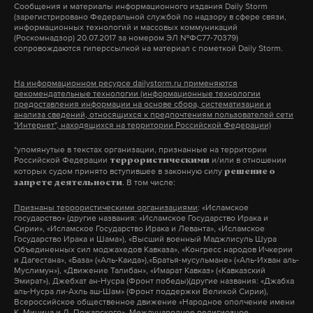
Сообщения и материалы информационного издания Daily Storm
(зарегистрировано Федеральной службой по надзору в сфере связи,
Дзен
VK
информационных технологий и массовых коммуникаций
(Роскомнадзор) 20.07.2017 за номером ЭЛ №ФС77-70379)
сопровождаются гиперссылкой на материал с пометкой Daily Storm.
жертвы
стрельба
сша
#
#
#
На информационном ресурсе dailystorm.ru применяются
рекомендательные технологии (информационные технологии
предоставления информации на основе сбора, систематизации и
анализа сведений, относящихся к предпочтениям пользователей сети
"Интернет", находящихся на территории Российской Федерации)
*упомянутые в текстах организации, признанные на территории
Российской Федерации
и/или в отношении
террористическими
которых судом принято вступившее в законную силу
решение о
. В том числе:
запрете деятельности
Признаны террористическими организациями
: «Исламское
государство» (другие названия: «Исламское Государство Ирака и
Сирии», «Исламское Государство Ирака и Леванта», «Исламское
Государство Ирака и Шама»), «Высший военный Маджлисуль Шура
Объединенных сил моджахедов Кавказа», «Конгресс народов Ичкерии
и Дагестана», «База» («Аль-Каида»),«Братья-мусульмане» («Аль-Ихван аль-
Муслимун»), «Движение Талибан», «Имарат Кавказ» («Кавказский
Эмират»), Джебхат ан-Нусра (Фронт победы)(другие названия: «Джабха
аль-Нусра ли-Ахль аш-Шам» (Фронт поддержки Великой Сирии),
Всероссийское общественное движение «Народное ополчение имени
К. Минина и Д. Пожарского», Международное религиозное