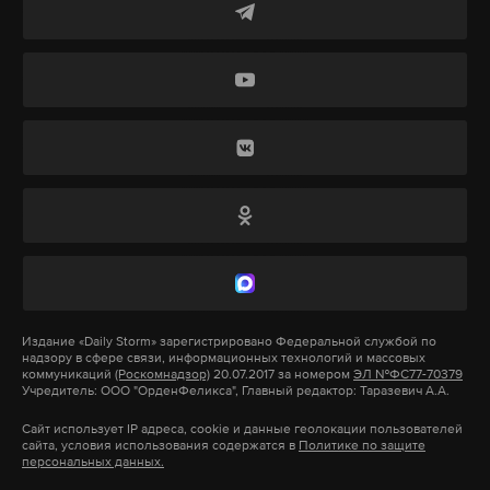
политика
задержание
великобритания
#
#
#
Администрация города предупредила жителей о
стрелке. Им рекомендовали по возможности не
выходить из дома.
10 сентября в США в прямом эфире на
выступлении совершили покушение на политика
Чарли Кирка. Американский активист
консервативных взглядов умер в больнице. Ему
был 31 год, у Кирка остались жена и двое детей.
Издание
«Daily Storm»
зарегистрировано Федеральной службой по
надзору в сфере связи, информационных технологий и массовых
Подпишитесь на Daily Storm в
MAX
. Он
коммуникаций
(Роскомнадзор)
20.07.2017 за номером
ЭЛ №ФС77-70379
работает там, где тормозит интернет.
Учредитель: ООО "ОрденФеликса", Главный редактор: Таразевич А.А.
А еще мы есть в
Telegram
,
Дзен
и
VK
.
Сайт использует IP адреса, cookie и данные геолокации пользователей
сайта, условия использования содержатся в
Политике по защите
персональных данных.
Макс
Telegram