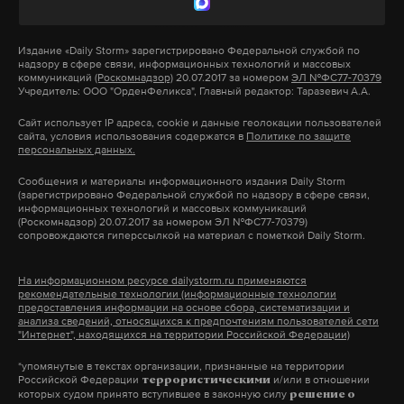
«Это был рядовой случай, когда двое мужчин
Издание
«Daily Storm»
зарегистрировано Федеральной службой по
распивали спиртные напитки в общественном
надзору в сфере связи, информационных технологий и массовых
месте. Сотрудники ППС подошли к ним,
коммуникаций
(Роскомнадзор)
20.07.2017 за номером
ЭЛ №ФС77-70379
Учредитель: ООО "ОрденФеликса", Главный редактор: Таразевич А.А.
доставили в отдел за нарушение общественного
Сайт использует IP адреса, cookie и данные геолокации пользователей
порядка и составили на них административный
сайта, условия использования содержатся в
Политике по защите
персональных данных.
протокол. Но этот кусочек видео, где мужчин
сажают в машину, в интернете вывернули так,
Сообщения и материалы информационного издания Daily Storm
(зарегистрировано Федеральной службой по надзору в сфере связи,
будто облава! Это даже не вчера было. Эти все
информационных технологий и массовых коммуникаций
(Роскомнадзор) 20.07.2017 за номером ЭЛ №ФС77-70379)
кусочки скомпоновали — и вот такое ощущение,
сопровождаются гиперссылкой на материал с пометкой Daily Storm.
что все происходило 18 июня и была облава», —
добавила представитель МВД.
На информационном ресурсе dailystorm.ru применяются
рекомендательные технологии (информационные технологии
предоставления информации на основе сбора, систематизации и
В полиции также
анализа сведений, относящихся к предпочтениям пользователей сети
призвали
представителей СМИ,
"Интернет", находящихся на территории Российской Федерации)
блогосферы и пользователей соцсетей
*упомянутые в текстах организации, признанные на территории
использовать достоверные источники
Российской Федерации
и/или в отношении
террористическими
информации, не допускать распространения
которых судом принято вступившее в законную силу
решение о