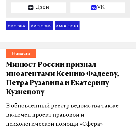
Дзен
VK
москва
история
мосфото
#
#
#
Новости
Минюст России признал
иноагентами Ксению Фадееву,
Петра Рузавина и Екатерину
Кузнецову
В обновленный реестр ведомства также
включен проект правовой и
психологической помощи «Сфера»