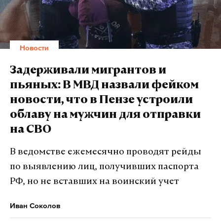
минюст
иностранный агент
иноагент
#
#
#
Подпишитесь на Daily Storm в
MAX
. Он
Новости
работает там, где тормозит интернет.
А еще мы есть в
Telegram
,
Дзен
и
VK
.
Задерживали мигрантов и
пьяных: В МВД назвали фейком
Макс
Telegram
новости, что в Пензе устроили
Дзен
VK
облаву на мужчин для отправки
на СВО
москва
сергей собянин
атака беспилотников
#
#
#
В ведомстве ежемесячно проводят рейды
по выявлению лиц, получивших паспорта
РФ, но не вставших на воинский учет
Иван Соколов