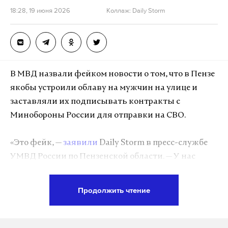
18:28, 19 июня 2026
Коллаж: Daily Storm
В МВД назвали фейком новости о том, что в Пензе
якобы устроили облаву на мужчин на улице и
заставляли их подписывать контракты с
Минобороны России для отправки на СВО.
«Это фейк, —
заявили
Daily Storm в пресс-службе
УМВД России по Пензенской области. — У нас
ежемесячно проводятся рейды по выявлению
лиц, которые получили гражданство РФ, но не
Продолжить чтение
встали своевременно на воинский учет. Это
совместные рейды с военным следственным
отделом СКР по Пензенскому гарнизону. Мы